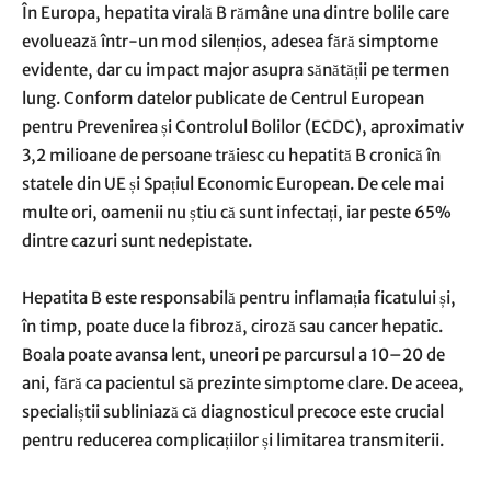
În Europa, hepatita virală B rămâne una dintre bolile care
evoluează într-un mod silențios, adesea fără simptome
evidente, dar cu impact major asupra sănătății pe termen
lung. Conform datelor publicate de Centrul European
pentru Prevenirea și Controlul Bolilor (ECDC), aproximativ
3,2 milioane de persoane trăiesc cu hepatită B cronică în
statele din UE și Spațiul Economic European. De cele mai
multe ori, oamenii nu știu că sunt infectați, iar peste 65%
dintre cazuri sunt nedepistate.
Hepatita B este responsabilă pentru inflamația ficatului și,
în timp, poate duce la fibroză, ciroză sau cancer hepatic.
Boala poate avansa lent, uneori pe parcursul a 10–20 de
ani, fără ca pacientul să prezinte simptome clare. De aceea,
specialiștii subliniază că diagnosticul precoce este crucial
pentru reducerea complicațiilor și limitarea transmiterii.