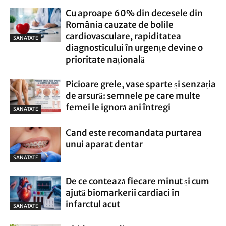
Cu aproape 60% din decesele din
România cauzate de bolile
cardiovasculare, rapiditatea
SANATATE
diagnosticului în urgențe devine o
prioritate națională
Picioare grele, vase sparte și senzația
de arsură: semnele pe care multe
femei le ignoră ani întregi
SANATATE
Cand este recomandata purtarea
unui aparat dentar
SANATATE
De ce contează fiecare minut și cum
ajută biomarkerii cardiaci în
infarctul acut
SANATATE