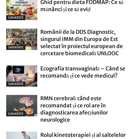
Ghid pentru dieta FODMAP: Ce să
mănânci și ce să eviți
SANATATE
Românii de la DDS Diagnostic,
singurul IMM din Europa de Est
selectat în proiectul european de
SANATATE
cercetare biomedicală UNLOOC
Ecografia transvaginală – Când se
recomandă și ce vede medicul?
SANATATE
RMN cerebral: când este
recomandat și ce rol are în
diagnosticarea afecțiunilor
SANATATE
neurologice
Rolul kinetoterapiei și al saltelelor