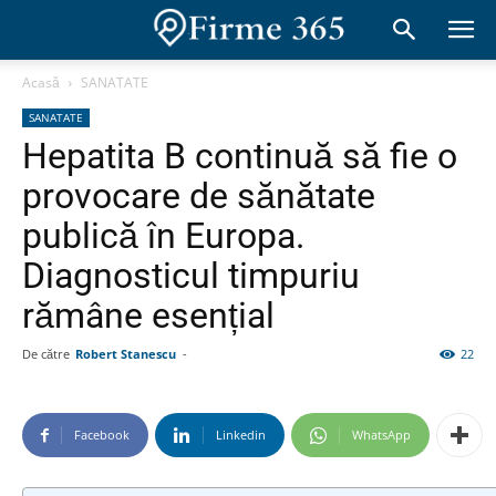
Acasă
SANATATE
SANATATE
Hepatita B continuă să fie o
provocare de sănătate
publică în Europa.
Diagnosticul timpuriu
rămâne esențial
De către
Robert Stanescu
-
22
Facebook
Linkedin
WhatsApp