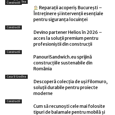
Casa Si Gradina
Constructii
Reparații acoperiș București –
Întreținere și intervenții esențiale
pentru siguranța locuinței
Constructii
Devino partener Helios în 2026 –
acces la soluții premium pentru
profesioniștii din construcții
Constructii
PanouriSandwich.eu sprijină
construcțiile sustenabile din
România
Casa Si Gradina
Descoperă colecția de uși Filomuro,
soluții durabile pentru proiecte
moderne
Constructii
Cum să recunoști cele mai folosite
tipuri de balamale pentru mobilă și