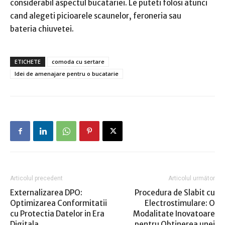
considerabil aspectul bucatariei. Le puteti folosi atunci
cand alegeti picioarele scaunelor, feroneria sau
bateria chiuvetei.
ETICHETE
comoda cu sertare
Idei de amenajare pentru o bucatarie
Articolul precedent
Articolul următor
Externalizarea DPO:
Procedura de Slabit cu
Optimizarea Conformitatii
Electrostimulare: O
cu Protectia Datelor in Era
Modalitate Inovatoare
Digitala
pentru Obtinerea unei