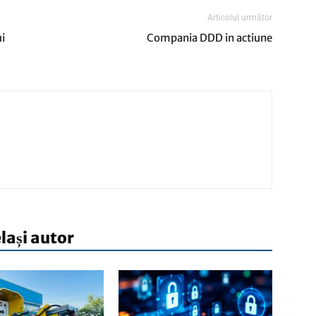
Articolul următor
ui
Compania DDD in actiune
elași autor