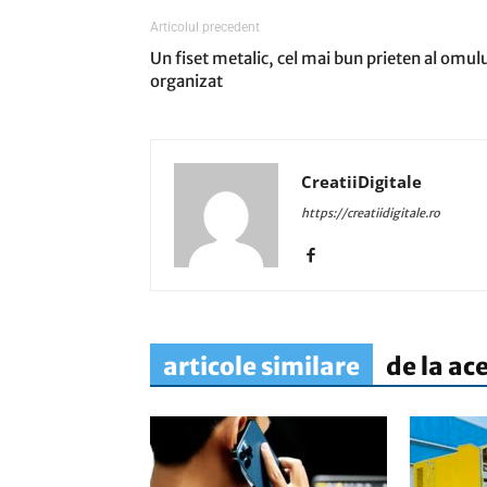
Articolul precedent
Un fiset metalic, cel mai bun prieten al omul
organizat
CreatiiDigitale
https://creatiidigitale.ro
articole similare
de la ac