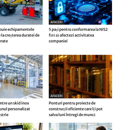
AFACERI
buie echipamentele
5 pași pentru conformarea la NIS2
 la creșterea duratei de
fără să afectezi activitatea
ferate
companiei
AFACERI
ntre un skid inox
Ponturi pentru proiecte de
 unul personalizat
construcții eficiente care îți pot
strie
salva luni întregi de muncă