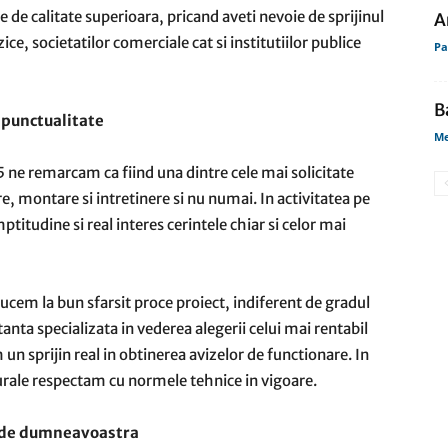
re de calitate superioara, pricand aveti nevoie de sprijinul
A
ce, societatilor comerciale cat si institutiilor publice
Pa
B
i punctualitate
Me
5 ne remarcam ca fiind una dintre cele mai solicitate
re, montare si intretinere si nu numai. In activitatea pe
titudine si real interes cerintele chiar si celor mai
cem la bun sfarsit proce proiect, indiferent de gradul
nta specializata in vederea alegerii celui mai rentabil
un sprijin real in obtinerea avizelor de functionare. In
turale respectam cu normele tehnice in vigoare.
e de dumneavoastra