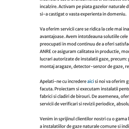
incalzire. Activam pe piata gazelor naturale 
si-a castigat o vasta experienta in domeniu.
Va oferim servicii care se ridica la cele mai in
avantajoase. Avem intotdeauna solutiile ce
preocupati in mod continuu de a oferi satisfa
ANRE ce asiguram calitatea in productie, mon
lucrari autorizate de instalatii gaze, precum: p
montaj aragaze, detector-senzor de gaze, rem
Apelati-ne cu incredere
aici
si noi va oferim 
facuta. Proiectam si executam instalatii pentru
fabrici si cladiri de birouri. De asemenea, of
servicii de verificari si revizii periodice, a
Venim in sprijinul clientilor nostri cu o gama l
a instalatiilor de gaze naturale comune si ind