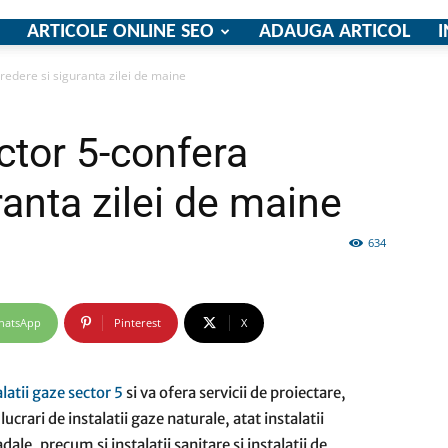
ARTICOLE ONLINE SEO
ADAUGA ARTICOL
I
credere si siguranta zilei de maine
firme
ector 5-confera
ranta zilei de maine
634
si
hatsApp
Pinterest
X
comunicate
latii gaze sector 5
si va ofera servicii de proiectare,
lucrari de instalatii gaze naturale, atat instalatii
ale, precum si instalatii sanitare si instalatii de