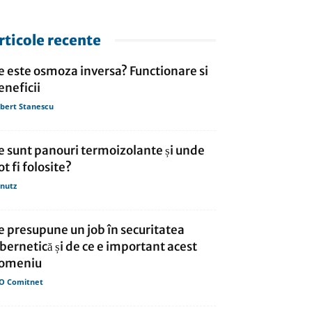
rticole recente
e este osmoza inversa? Functionare si
eneficii
bert Stanescu
e sunt panouri termoizolante și unde
ot fi folosite?
nutz
e presupune un job în securitatea
ibernetică și de ce e important acest
omeniu
O Comitnet