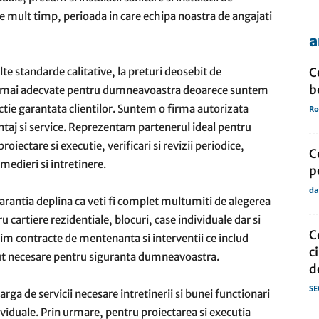
de mult timp, perioada in care echipa noastra de angajati
a
de
alte standarde calitative, la preturi deosebit de
C
b
le mai adecvate pentru dumneavoastra deoarece suntem
ctie garantata clientilor. Suntem o firma autorizata
Ro
taj si service. Reprezentam partenerul ideal pentru
presa
roiectare si executie, verificari si revizii periodice,
C
edieri si intretinere.
p
da
garantia deplina ca veti fi complet multumiti de alegerea
 cartiere rezidentiale, blocuri, case individuale dar si
C
erim contracte de mentenanta si interventii ce includ
c
bsolut necesare pentru siguranta dumneavoastra.
d
SE
arga de servicii necesare intretinerii si bunei functionari
ividuale. Prin urmare, pentru proiectarea si executia