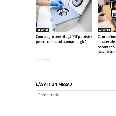
AFACERI
AFACERI
Cum alegi o centrifugă PRF potrivită
Cum define
pentru cabinetul stomatologic?
„materiale d
ce contează 
tine, citito
LĂSAȚI UN MESAJ