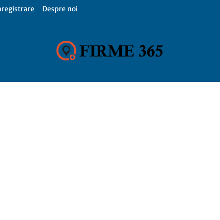
nregistrare
Despre noi
Firme
365,
Catalog