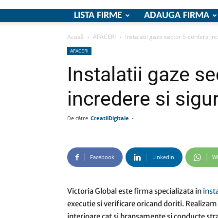
LISTA FIRME
ADAUGA FIRMA
Acasă
AFACERI
Instalatii gaze sector 5-confera in
AFACERI
Instalatii gaze s
incredere si sigu
De către
CreatiiDigitale
-
Facebook
Linkedin
W
Victoria Global este firma specializata in
insta
executie si verificare oricand doriti. Realizam 
interioare cat si bransamente si conducte strad