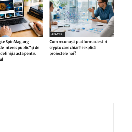
AFACERI
ște SpinMag.org
Cum recunoști platforma de știri
e interes public” și de
crypto care chiar îți explică
definiția asta pentru
proiectele noi?
rul