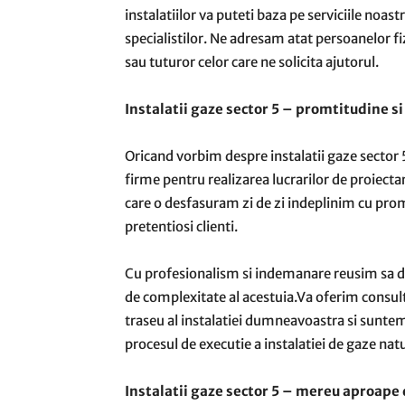
instalatiilor va puteti baza pe serviciile noast
specialistilor. Ne adresam atat persoanelor fizi
sau tuturor celor care ne solicita ajutorul.
Instalatii gaze sector 5 – promtitudine s
Oricand vorbim despre instalatii gaze sector 
firme pentru realizarea lucrarilor de proiecta
care o desfasuram zi de zi indeplinim cu promp
pretentiosi clienti.
Cu profesionalism si indemanare reusim sa du
de complexitate al acestuia.Va oferim consulta
traseu al instalatiei dumneavoastra si suntem 
procesul de executie a instalatiei de gaze na
Instalatii gaze sector 5 – mereu aproap