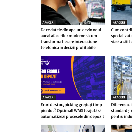
AFACERI
AFACERI
De ce datele din apeluri devin noul
Cum contri
aur al afacerilor moderne si cum
specializate
transforma fiecare interactiune
viață a căii 
telefonica in decizii profitabile
AFACERI
AFACERI
Erori de stoc, picking greșit și timp
Diferența di
pierdut? Optimall WMS te ajută să
standard și
automatizezi procesele din depozit
pentru indu