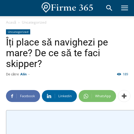
Acasă
Uncategorized
Uncategorized
Îți place să navighezi pe
mare? De ce să te faci
skipper?
De către
Alin
-
189
Facebook
Linkedin
WhatsApp