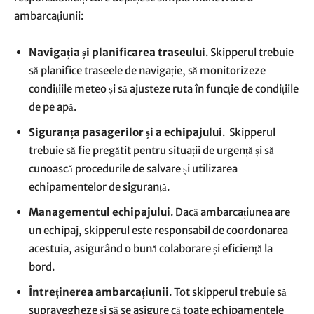
ambarcațiunii:
Navigația și planificarea traseului
. Skipperul trebuie
să planifice traseele de navigație, să monitorizeze
condițiile meteo și să ajusteze ruta în funcție de condițiile
de pe apă.
Siguranța pasagerilor și a echipajului
. Skipperul
trebuie să fie pregătit pentru situații de urgență și să
cunoască procedurile de salvare și utilizarea
echipamentelor de siguranță.
Managementul echipajului
. Dacă ambarcațiunea are
un echipaj, skipperul este responsabil de coordonarea
acestuia, asigurând o bună colaborare și eficiență la
bord.
Întreținerea ambarcațiunii
. Tot skipperul trebuie să
supravegheze și să se asigure că toate echipamentele