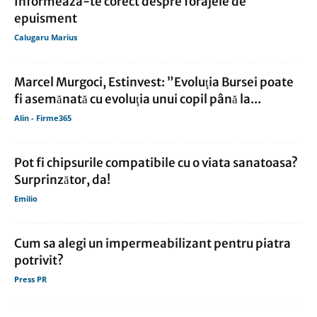
Informeaza-te corect despre forajele de
epuisment
Calugaru Marius
Marcel Murgoci, Estinvest: ”Evoluţia Bursei poate
fi asemănată cu evoluţia unui copil până la...
Alin - Firme365
Pot fi chipsurile compatibile cu o viata sanatoasa?
Surprinzător, da!
Emilio
Cum sa alegi un impermeabilizant pentru piatra
potrivit?
Press PR