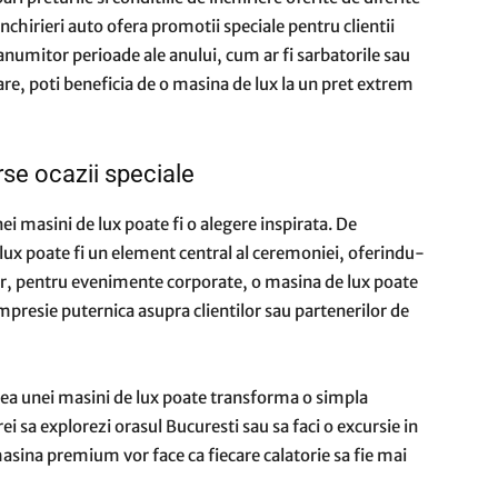
hirieri auto ofera promotii speciale pentru clientii
 anumitor perioade ale anului, cum ar fi sarbatorile sau
e, poti beneficia de o masina de lux la un pret extrem
erse ocazii speciale
ei masini de lux poate fi o alegere inspirata. De
lux poate fi un element central al ceremoniei, oferindu-
ar, pentru evenimente corporate, o masina de lux poate
impresie puternica asupra clientilor sau partenerilor de
ierea unei masini de lux poate transforma o simpla
ei sa explorezi orasul Bucuresti sau sa faci o excursie in
o masina premium vor face ca fiecare calatorie sa fie mai