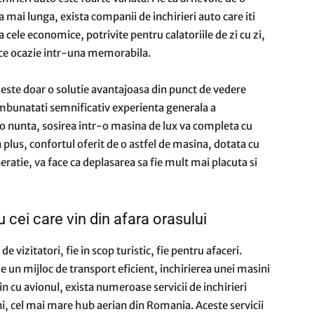
 mai lunga, exista companii de inchirieri auto care iti
 cele economice, potrivite pentru calatoriile de zi cu zi,
ice ocazie intr-una memorabila.
u este doar o solutie avantajoasa din punct de vedere
i imbunatati semnificativ experienta generala a
 o nunta, sosirea intr-o masina de lux va completa cu
n plus, confortul oferit de o astfel de masina, dotata cu
eratie, va face ca deplasarea sa fie mult mai placuta si
u cei care vin din afara orasului
e vizitatori, fie in scop turistic, fie pentru afaceri.
de un mijloc de transport eficient, inchirierea unei masini
vin cu avionul, exista numeroase servicii de inchirieri
i, cel mai mare hub aerian din Romania. Aceste servicii