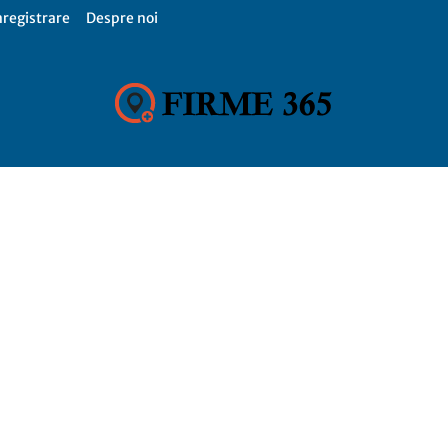
nregistrare
Despre noi
Firme
365,
Catalog