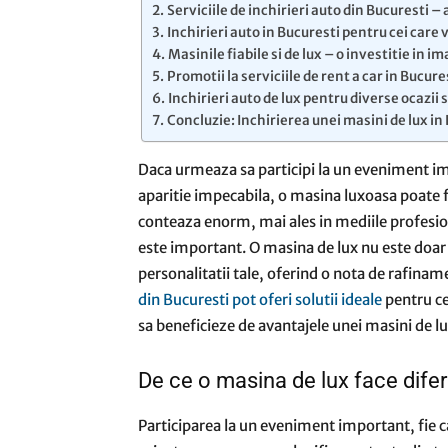
Serviciile de inchirieri auto din Bucuresti –
Inchirieri auto in Bucuresti pentru cei care 
Masinile fiabile si de lux – o investitie in i
Promotii la serviciile de rent a car in Bucur
Inchirieri auto de lux pentru diverse ocazii 
Concluzie: Inchirierea unei masini de lux in
Daca urmeaza sa participi la un eveniment impo
aparitie impecabila, o masina luxoasa poate fi
conteaza enorm, mai ales in mediile profesion
este important. O masina de lux nu este doar u
personalitatii tale, oferind o nota de rafinam
din Bucuresti pot oferi solutii ideale
pentru ce
sa beneficieze de avantajele unei masini de lux
De ce o masina de lux face dife
Participarea la un eveniment important, fie 