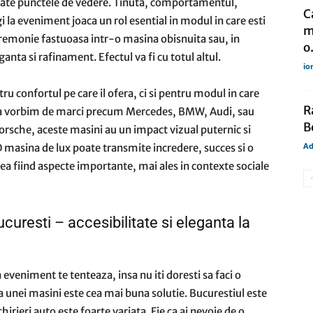
toate punctele de vedere. Tinuta, comportamentul,
C
i la eveniment joaca un rol esential in modul in care esti
m
eremonie fastuoasa intr-o masina obisnuita sau, in
o.
anta si rafinament. Efectul va fi cu totul altul.
io
u confortul pe care il ofera, ci si pentru modul in care
R
e ca vorbim de marci precum Mercedes, BMW, Audi, sau
B
orsche, aceste masini au un impact vizual puternic si
Ad
O masina de lux poate transmite incredere, succes si o
tea fiind aspecte importante, mai ales in contexte sociale
Bucuresti – accesibilitate si eleganta la
eveniment te tenteaza, insa nu iti doresti sa faci o
ea unei masini este cea mai buna solutie. Bucurestiul este
hirieri auto este foarte variata. Fie ca ai nevoie de o