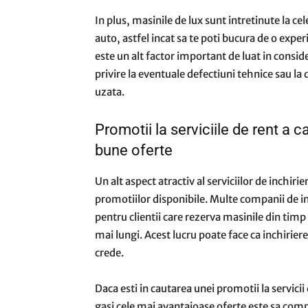
In plus, masinile de lux sunt intretinute la ce
auto, astfel incat sa te poti bucura de o expe
este un alt factor important de luat in consider
privire la eventuale defectiuni tehnice sau l
uzata.
Promotii la serviciile de rent a 
bune oferte
Un alt aspect atractiv al serviciilor de inchirie
promotiilor disponibile. Multe companii de inc
pentru clientii care rezerva masinile din timp
mai lungi. Acest lucru poate face ca inchiriere
crede.
Daca esti in cautarea unei promotii la servici
gasi cele mai avantajoase oferte este sa compar