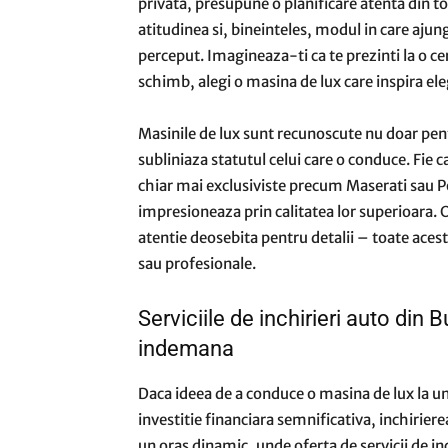
privata, presupune o planificare atenta din 
atitudinea si, bineinteles, modul in care ajung
perceput. Imagineaza-ti ca te prezinti la o c
schimb, alegi o masina de lux care inspira eleg
Masinile de lux sunt recunoscute nu doar pentr
subliniaza statutul celui care o conduce. Fi
chiar mai exclusiviste precum Maserati sau P
impresioneaza prin calitatea lor superioara. 
atentie deosebita pentru detalii – toate aces
sau profesionale.
Serviciile de inchirieri auto din 
indemana
Daca ideea de a conduce o masina de lux la un 
investitie financiara semnificativa, inchirier
un oras dinamic, unde oferta de servicii de inc