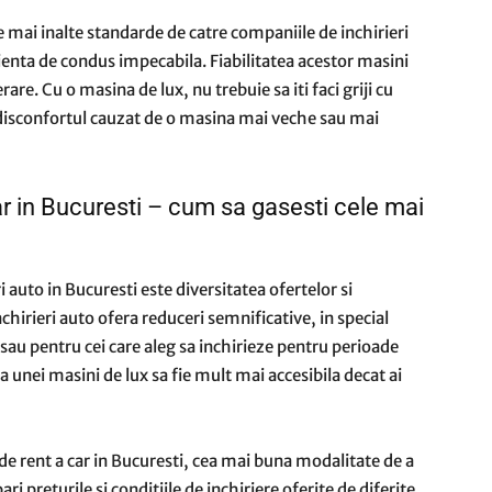
le mai inalte standarde de catre companiile de inchirieri
rienta de condus impecabila. Fiabilitatea acestor masini
are. Cu o masina de lux, nu trebuie sa iti faci griji cu
a disconfortul cauzat de o masina mai veche sau mai
car in Bucuresti – cum sa gasesti cele mai
ri auto in Bucuresti este diversitatea ofertelor si
hirieri auto ofera reduceri semnificative, in special
 sau pentru cei care aleg sa inchirieze pentru perioade
a unei masini de lux sa fie mult mai accesibila decat ai
i de rent a car in Bucuresti, cea mai buna modalitate de a
i preturile si conditiile de inchiriere oferite de diferite