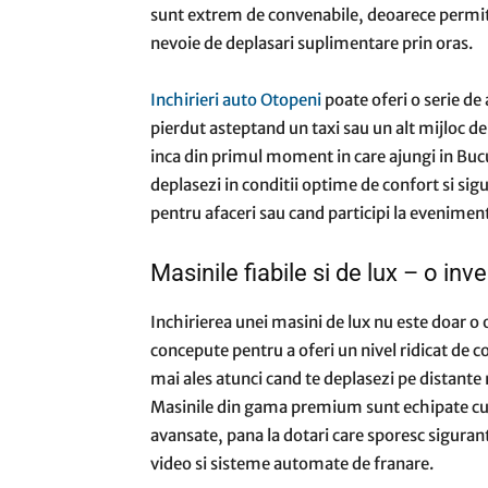
sunt extrem de convenabile, deoarece permit 
nevoie de deplasari suplimentare prin oras.
Inchirieri auto Otopeni
poate oferi o serie de
pierdut asteptand un taxi sau un alt mijloc de 
inca din primul moment in care ajungi in Bucur
deplasezi in conditii optime de confort si sigu
pentru afaceri sau cand participi la evenime
Masinile fiabile si de lux – o inv
Inchirierea unei masini de lux nu este doar o o
concepute pentru a oferi un nivel ridicat de 
mai ales atunci cand te deplasezi pe distante 
Masinile din gama premium sunt echipate cu c
avansate, pana la dotari care sporesc siguran
video si sisteme automate de franare.