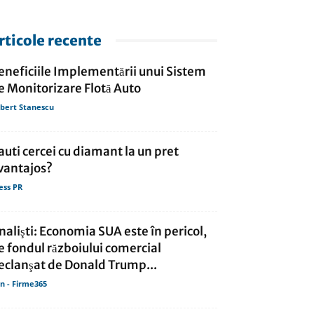
rticole recente
eneficiile Implementării unui Sistem
e Monitorizare Flotă Auto
bert Stanescu
auti cercei cu diamant la un pret
vantajos?
ess PR
nalişti: Economia SUA este în pericol,
e fondul războiului comercial
eclanşat de Donald Trump...
in - Firme365