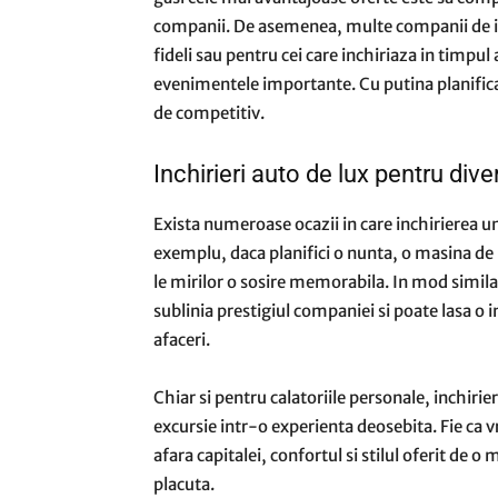
companii. De asemenea, multe companii de inc
fideli sau pentru cei care inchiriaza in timpul
evenimentele importante. Cu putina planificar
de competitiv.
Inchirieri auto de lux pentru div
Exista numeroase ocazii in care inchirierea un
exemplu, daca planifici o nunta, o masina de 
le mirilor o sosire memorabila. In mod simil
sublinia prestigiul companiei si poate lasa o 
afaceri.
Chiar si pentru calatoriile personale, inchir
excursie intr-o experienta deosebita. Fie ca vr
afara capitalei, confortul si stilul oferit de 
placuta.