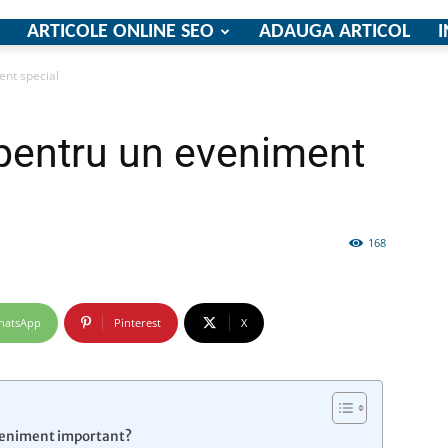
ARTICOLE ONLINE SEO
ADAUGA ARTICOL
I
ent special
firme
i pentru un eveniment
168
si
hatsApp
Pinterest
X
comunicate
eveniment important?