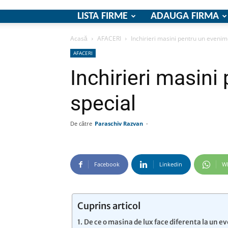
LISTA FIRME
ADAUGA FIRMA
Acasă
AFACERI
Inchirieri masini pentru un evenim
AFACERI
Inchirieri masin
special
De către
Paraschiv Razvan
-
Facebook
Linkedin
W
Cuprins articol
De ce o masina de lux face diferenta la un 