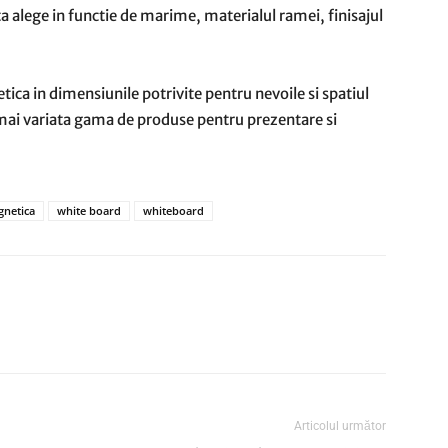
ata alege in functie de marime, materialul ramei, finisajul
tica in dimensiunile potrivite pentru nevoile si spatiul
 mai variata gama de produse pentru prezentare si
gnetica
white board
whiteboard
Articolul următor