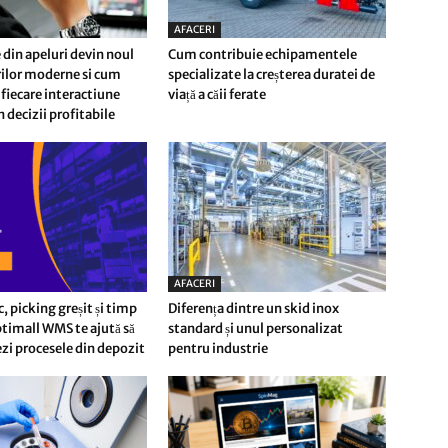
AFACERI
 din apeluri devin noul
Cum contribuie echipamentele
erilor moderne si cum
specializate la creșterea duratei de
fiecare interactiune
viață a căii ferate
n decizii profitabile
AFACERI
c, picking greșit și timp
Diferența dintre un skid inox
timall WMS te ajută să
standard și unul personalizat
i procesele din depozit
pentru industrie