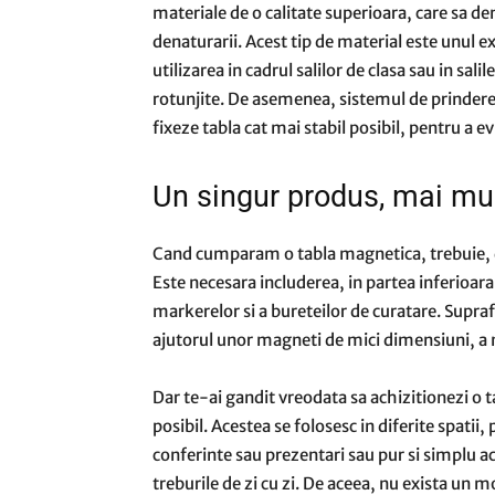
materiale de o calitate superioara, care sa den
denaturarii. Acest tip de material este unul e
utilizarea in cadrul salilor de clasa sau in salil
rotunjite. De asemenea, sistemul de prindere, c
fixeze tabla cat mai stabil posibil, pentru a e
Un singur produs, mai mul
Cand cumparam o tabla magnetica, trebuie, de
Este necesara includerea, in partea inferioar
markerelor si a bureteilor de curatare. Supra
ajutorul unor magneti de mici dimensiuni, a no
Dar te-ai gandit vreodata sa achizitionezi o 
posibil. Acestea se folosesc in diferite spatii,
conferinte sau prezentari sau pur si simplu a
treburile de zi cu zi. De aceea, nu exista un m