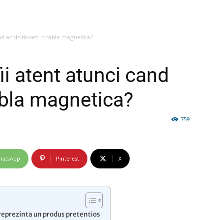
and achizitionezi o tabla magnetica?
firme
ii atent atunci cand
abla magnetica?
759
si
hatsApp
Pinterest
X
comunicate
reprezinta un produs pretentios