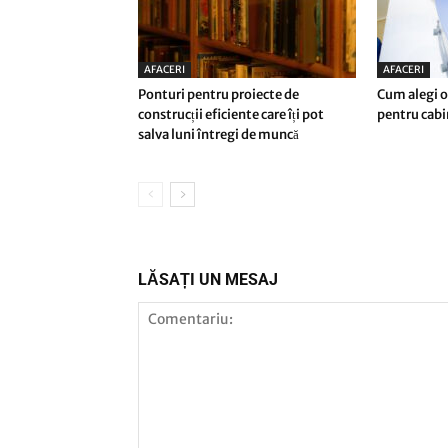
AFACERI
AFACERI
Ponturi pentru proiecte de
Cum alegi o
construcții eficiente care îți pot
pentru cab
salva luni întregi de muncă
LĂSAȚI UN MESAJ