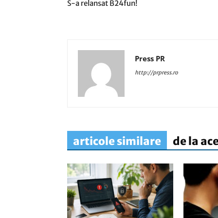
S-a relansat B24fun!
Press PR
http://prpress.ro
articole similare
de la ac