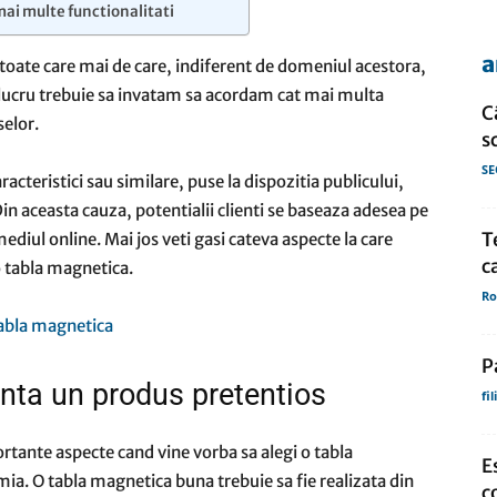
mai multe functionalitati
a
e, toate care mai de care, indiferent de domeniul acestora,
de
 lucru trebuie sa invatam sa acordam cat mai multa
C
selor.
s
SE
cteristici sau similare, puse la dispozitia publicului,
. Din aceasta cauza, potentialii clienti se baseaza adesea pe
presa
T
ediul online. Mai jos veti gasi cateva aspecte la care
c
 o tabla magnetica.
Ro
P
nta un produs pretentios
fi
rtante aspecte cand vine vorba sa alegi o tabla
E
ia. O tabla magnetica buna trebuie sa fie realizata din
c