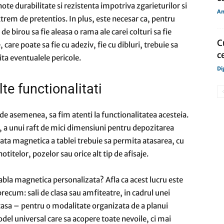
ote durabilitate si rezistenta impotriva zgarieturilor si
An
xtrem de pretentios. In plus, este necesar ca, pentru
e de birou sa fie aleasa o rama ale carei colturi sa fie
C
are poate sa fie cu adeziv, fie cu dibluri, trebuie sa
c
vita eventualele pericole.
Di
te functionalitati
 asemenea, sa fim atenti la functionalitatea acesteia.
a, a unui raft de mici dimensiuni pentru depozitarea
fata magnetica a tablei trebuie sa permita atasarea, cu
titelor, pozelor sau orice alt tip de afisaje.
tabla magnetica personalizata? Afla ca acest lucru este
 precum: sali de clasa sau amfiteatre, in cadrul unei
casa – pentru o modalitate organizata de a planui
odel universal care sa acopere toate nevoile, ci mai