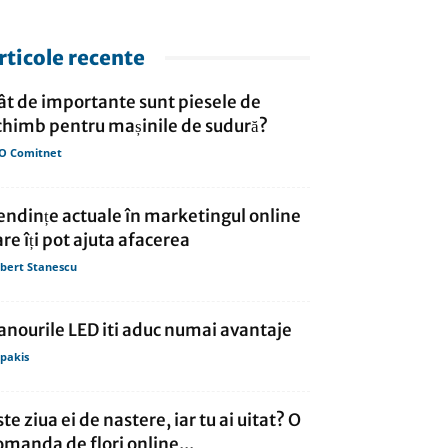
rticole recente
ât de importante sunt piesele de
chimb pentru mașinile de sudură?
O Comitnet
endințe actuale în marketingul online
are îți pot ajuta afacerea
bert Stanescu
anourile LED iti aduc numai avantaje
lipakis
ste ziua ei de nastere, iar tu ai uitat? O
omanda de flori online...