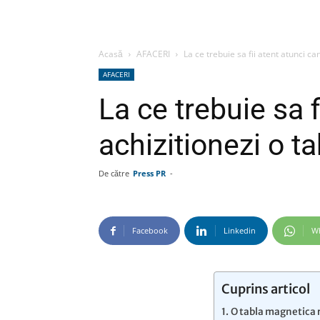
Acasă
AFACERI
La ce trebuie sa fii atent atunci c
AFACERI
La ce trebuie sa f
achizitionezi o t
De către
Press PR
-
Facebook
Linkedin
W
Cuprins articol
O tabla magnetica 