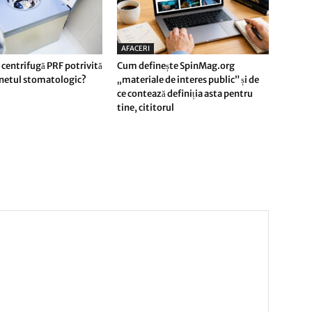
AFACERI
 centrifugă PRF potrivită
Cum definește SpinMag.org
inetul stomatologic?
„materiale de interes public” și de
ce contează definiția asta pentru
tine, cititorul