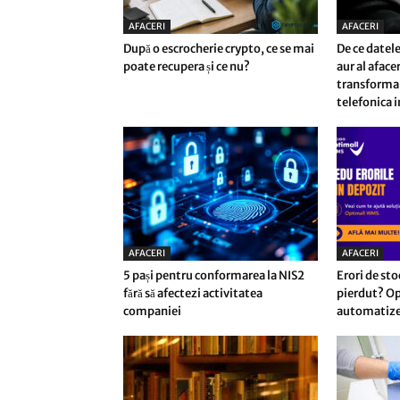
AFACERI
AFACERI
După o escrocherie crypto, ce se mai
De ce datele
poate recupera și ce nu?
aur al afac
transforma 
telefonica i
AFACERI
AFACERI
5 pași pentru conformarea la NIS2
Erori de sto
fără să afectezi activitatea
pierdut? Op
companiei
automatizez