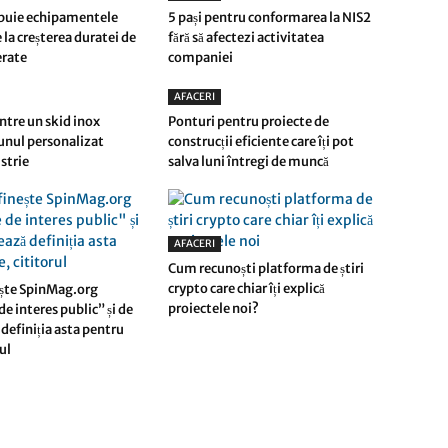
buie echipamentele
5 pași pentru conformarea la NIS2
 la creșterea duratei de
fără să afectezi activitatea
ferate
companiei
AFACERI
ntre un skid inox
Ponturi pentru proiecte de
 unul personalizat
construcții eficiente care îți pot
strie
salva luni întregi de muncă
AFACERI
Cum recunoști platforma de știri
crypto care chiar îți explică
ște SpinMag.org
proiectele noi?
e interes public” și de
definiția asta pentru
rul