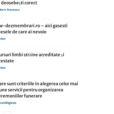
e deosebești corect
bert Stanescu
w-dezmembrari.ro – aici gasesti
iesele de care ai nevoie
efan
ursuri limbi străine acreditate și
testate
efan
are sunt criteriile in alegerea celor mai
une servicii pentru organizarea
eremoniilor funerare
eatiiDigitale