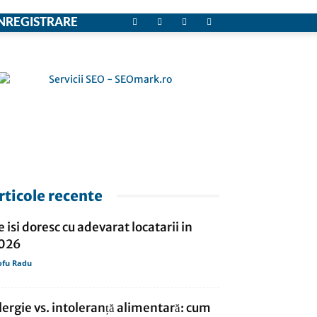
NREGISTRARE
rticole recente
e isi doresc cu adevarat locatarii in
026
ofu Radu
lergie vs. intoleranță alimentară: cum