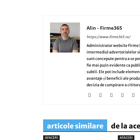
Alin - Firme365
https://www.firme365.ro/
Administrator website Firme3
intermediul advertorialelor s
sunt concepute pentru a se potri
fie mai puțin evidente ca publi
subtil. Ele pot include elemen
avantaje și beneficii ale produ
decizia de cumpărare a cititoru
articole similare
de la ac
AFACERI
AFACERI