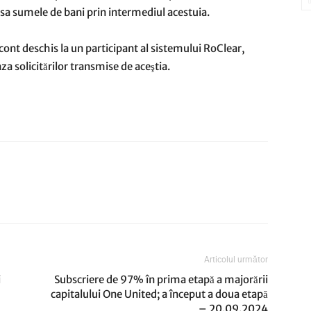
casa sumele de bani prin intermediul acestuia.
u cont deschis la un participant al sistemului RoClear,
za solicitărilor transmise de aceştia.
Articolul următor
i
Subscriere de 97% în prima etapă a majorării
capitalului One United; a început a doua etapă
– 20.09.2024