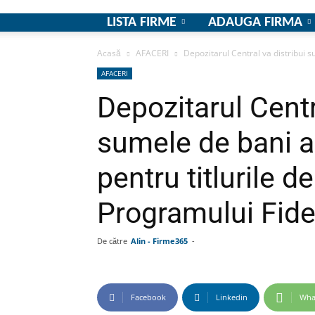
LISTA FIRME
ADAUGA FIRMA
Acasă
AFACERI
Depozitarul Central va distribui s
AFACERI
Depozitarul Centr
sumele de bani 
pentru titlurile d
Programului Fide
De către
Alin - Firme365
-
Facebook
Linkedin
Wha