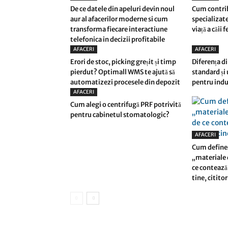
De ce datele din apeluri devin noul
Cum contri
aur al afacerilor moderne si cum
specializate
transforma fiecare interactiune
viață a căii 
telefonica in decizii profitabile
AFACERI
AFACERI
Erori de stoc, picking greșit și timp
Diferența di
pierdut? Optimall WMS te ajută să
standard și
automatizezi procesele din depozit
pentru indu
AFACERI
Cum alegi o centrifugă PRF potrivită
pentru cabinetul stomatologic?
AFACERI
Cum define
„materiale d
ce contează 
tine, citito