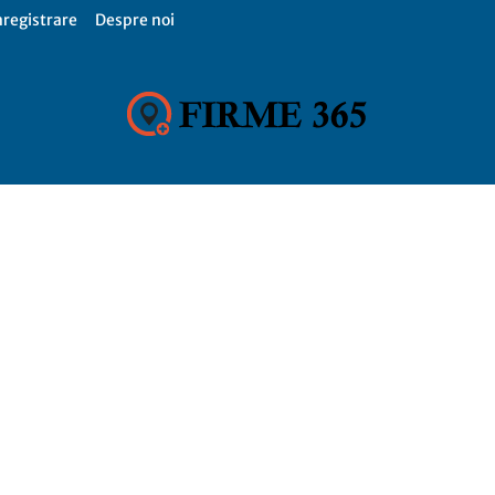
nregistrare
Despre noi
Firme
365,
Catalog