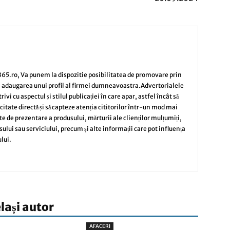
65.ro, Va punem la dispozitie posibilitatea de promovare prin
i adaugarea unui profil al firmei dumneavoastra.Advertorialele
vi cu aspectul și stilul publicației în care apar, astfel încât să
citate directă și să capteze atenția cititorilor într-un mod mai
te de prezentare a produsului, mărturii ale clienților mulțumiți,
sului sau serviciului, precum și alte informații care pot influența
lui.
elași autor
AFACERI