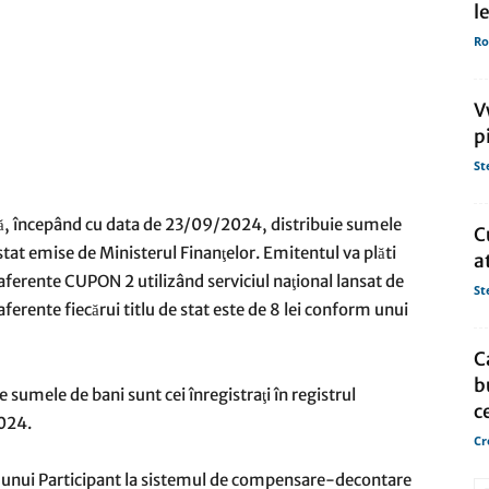
l
Ro
de
V
p
St
presa
că, începând cu data de 23/09/2024, distribuie sumele
C
tat emise de Ministerul Finanţelor. Emitentul va plăti
a
i aferente CUPON 2 utilizând serviciul naţional lansat de
St
ferente fiecărui titlu de stat este de 8 lei conform unui
C
b
de sumele de bani sunt cei înregistraţi în registrul
c
2024.
Cr
ţi ai unui Participant la sistemul de compensare-decontare