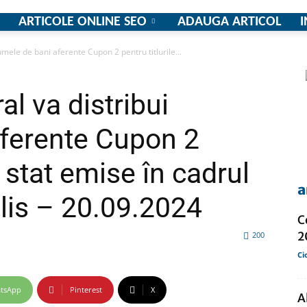
ARTICOLE ONLINE SEO
ADAUGA ARTICOL
I
umele de bani aferente Cupon 2 pentru titlurile...
firme
al va distribui
aferente Cupon 2
e stat emise în cadrul
si
a
lis – 20.09.2024
C
2
200
Ci
comunicate
tsApp
Pinterest
X
A