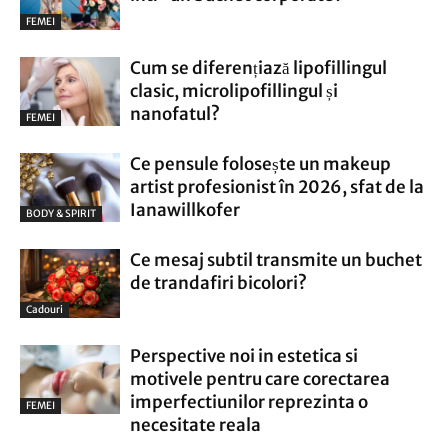
FEMEI
Cum se diferențiază lipofillingul
clasic, microlipofillingul și
nanofatul?
FEMEI
Ce pensule folosește un makeup
artist profesionist în 2026, sfat de la
Ianawillkofer
BODY & SPIRIT
Ce mesaj subtil transmite un buchet
de trandafiri bicolori?
Cadouri
Perspective noi in estetica si
motivele pentru care corectarea
imperfectiunilor reprezinta o
FEMEI
necesitate reala