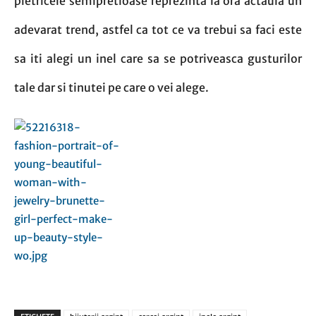
pietricele semipretioase reprezinta la ora actaula un
adevarat trend, astfel ca tot ce va trebui sa faci este
sa iti alegi un inel care sa se potriveasca gusturilor
tale dar si tinutei pe care o vei alege.