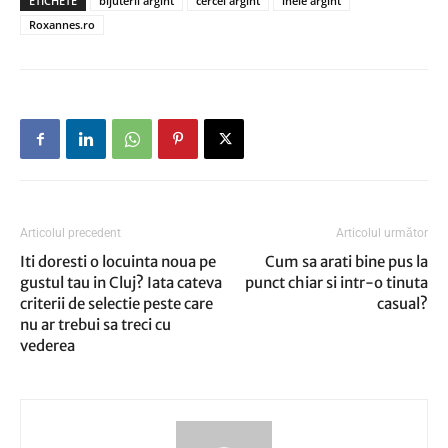
ETICHETE
bijuterii argint
cercei argint
inele argint
Roxannes.ro
Articolul precedent
Articolul următor
Iti doresti o locuinta noua pe
Cum sa arati bine pus la
gustul tau in Cluj? Iata cateva
punct chiar si intr-o tinuta
criterii de selectie peste care
casual?
nu ar trebui sa treci cu
vederea