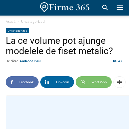
Acasă
Uncategorized
Uncategorized
La ce volume pot ajunge
modelele de fiset metalic?
De către
Andreea Paul
-
408
Facebook
Linkedin
WhatsApp