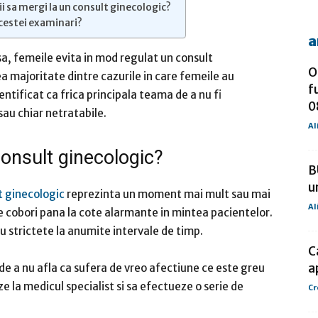
sa mergi la un consult ginecologic?
acestei examinari?
a
de
asa, femeile evita in mod regulat un consult
O
ea majoritate dintre cazurile in care femeile au
f
entificat ca frica principala teama de a nu fi
0
sau chiar netratabile.
Al
presa
consult ginecologic?
B
u
t ginecologic
reprezinta un moment mai mult sau mai
Al
te cobori pana la cote alarmante in mintea pacientelor.
u strictete la anumite intervale de timp.
C
a
ca de a nu afla ca sufera de vreo afectiune ce este greu
ze la medicul specialist si sa efectueze o serie de
Cr