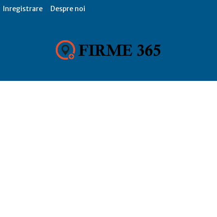
Inregistrare
Despre noi
Firme
365,
Catalog