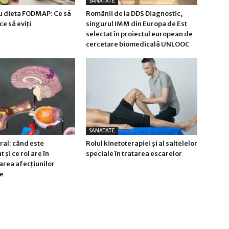
SANATATE
u dieta FODMAP: Ce să
Românii de la DDS Diagnostic,
ce să eviți
singurul IMM din Europa de Est
selectat în proiectul european de
cercetare biomedicală UNLOOC
SANATATE
al: când este
Rolul kinetoterapiei și al saltelelor
și ce rol are în
speciale în tratarea escarelor
area afecțiunilor
e