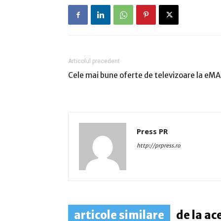
Articolul precedent
Cele mai bune oferte de televizoare la eM
Press PR
http://prpress.ro
articole similare
de la ac