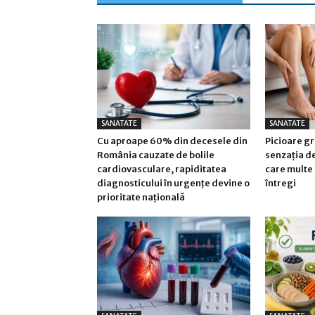
SANATATE
SANATATE
Cu aproape 60% din decesele din
Picioare gr
România cauzate de bolile
senzația d
cardiovasculare, rapiditatea
care multe 
diagnosticului în urgențe devine o
întregi
prioritate națională