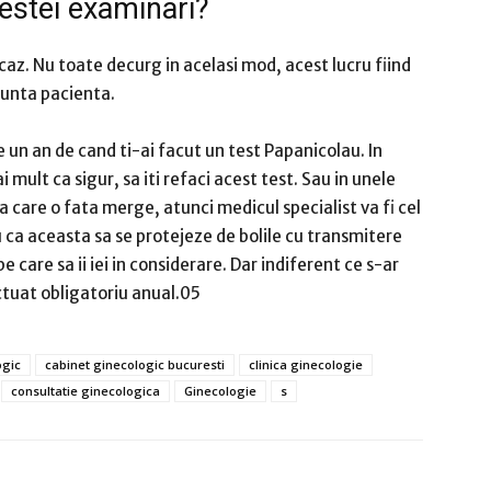
cestei examinari?
caz. Nu toate decurg in acelasi mod, acest lucru fiind
runta pacienta.
 un an de cand ti-ai facut un test Papanicolau. In
i mult ca sigur, sa iti refaci acest test. Sau in unele
a care o fata merge, atunci medicul specialist va fi cel
ru ca aceasta sa se protejeze de bolile cu transmitere
e care sa ii iei in considerare. Dar indiferent ce s-ar
ctuat obligatoriu anual.05
ogic
cabinet ginecologic bucuresti
clinica ginecologie
consultatie ginecologica
Ginecologie
s