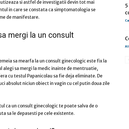
tizeaza si astfel de investigatii devin tot mai
5
ntul in care se constata ca simptomatologia se
c
rme de manifestare.
Ca
a mergi la un consult
C
Al
eia sa mearfa la un consult ginecologic este fix la
zul alegi sa mergi la medic inainte de mentruatie,
fera cu testul Papanicolau sa fie deja eliminate. De
 absolut niciun obiect in vagin cu cel putin doua zile
tul ca un consult ginecologic te poate salva de o
a sa le depasesti pe cele existente.