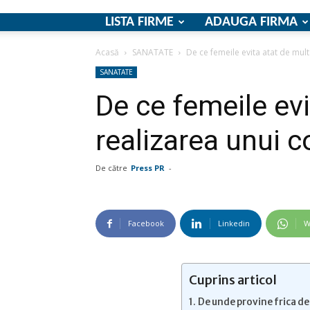
LISTA FIRME
ADAUGA FIRMA
Acasă
SANATATE
De ce femeile evita atat de mult
SANATATE
De ce femeile evi
realizarea unui c
De către
Press PR
-
Facebook
Linkedin
W
Cuprins articol
De unde provine frica de