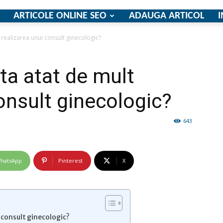
ARTICOLE ONLINE SEO
ADAUGA ARTICOL
I
 realizarea unui consult ginecologic?
firme
ta atat de mult
onsult ginecologic?
643
si
hatsApp
Pinterest
X
comunicate
 consult ginecologic?