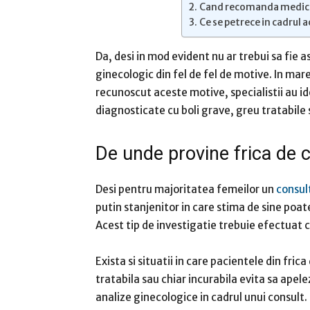
Cand recomanda medicii 
Ce se petrece in cadrul 
Da, desi in mod evident nu ar trebui sa fie 
ginecologic din fel de fel de motive. In mar
recunoscut aceste motive, specialistii au id
diagnosticate cu boli grave, greu tratabile 
De unde provine frica de 
Desi pentru majoritatea femeilor un
consul
putin stanjenitor in care stima de sine poa
Acest tip de investigatie trebuie efectuat c
Exista si situatii in care pacientele din fri
tratabila sau chiar incurabila evita sa apele
analize ginecologice in cadrul unui consult.