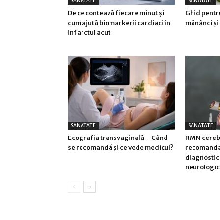
SANATATE
SANATATE
De ce contează fiecare minut și
Ghid pentr
cum ajută biomarkerii cardiaci în
mănânci și 
infarctul acut
SANATATE
SANATATE
Ecografia transvaginală – Când
RMN cerebr
se recomandă și ce vede medicul?
recomandat 
diagnostic
neurologic