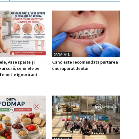
SANATATE
ele, vase sparte și
Cand este recomandata purtarea
e arsură: semnele pe
unui aparat dentar
femei le ignoră ani