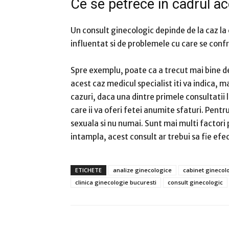
Ce se petrece in cadrul a
Un consult ginecologic depinde de la caz la 
influentat si de problemele cu care se conf
Spre exemplu, poate ca a trecut mai bine de
acest caz medicul specialist iti va indica, ma
cazuri, daca una dintre primele consultatii l
care ii va oferi fetei anumite sfaturi. Pent
sexuala si nu numai. Sunt mai multi factori p
intampla, acest consult ar trebui sa fie efe
ETICHETE
analize ginecologice
cabinet ginecol
clinica ginecologie bucuresti
consult ginecologic