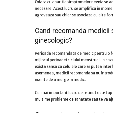
Odata cu aparitia simptomelor nevoia se acu
necesare. Acest lucru se amplifica in mome
agraveaza sau chiar se asociaza cu alte fo
Cand recomanda medicii s
ginecologic?
Perioada recomandata de medic pentru o fem
mijlocul perioadei ciclului menstrual. In ca
exista sansa ca celulele care ar putea inter
asemenea, medicii recomanda sa nu introduci
inainte de a merge la medic.
Cel mai important lucru de retinut este fap
multime probleme de sanatate sau te va ajut