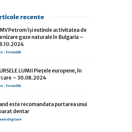
rticole recente
MV Petrom îşi extinde activitatea de
urnizare gaze naturale în Bulgaria –
8.10.2024
in - Firme365
URSELE LUMII Pieţele europene, în
rcare – 30.08.2024
in - Firme365
and este recomandata purtarea unui
parat dentar
eatiiDigitale