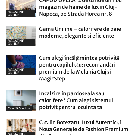
CAPOD’OPERA12 deschide un nou
magazin de haine de lux in Cluj-
MAGAZINE-
Napoca, pe Strada Horea nr. 8
ONLINE
Gama Uniline – calorifere de baie
moderne, elegante si eficiente
MAGAZINE-
ONLINE
Cum alegi încălțămintea potrivită
pentru copilul tău: recomandări
MAGAZINE-
premium de la Melania Cluj și
ONLINE
MagicStep
Incalzire in pardoseala sau
calorifere? Cum alegi sistemul
potrivit pentru locuinta ta
Casa Si Gradina
Cătălin Botezatu, Luxul Autentic și
Noua Generație de Fashion Premium
MAGAZINE-