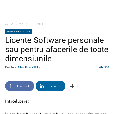
Acasă
MAGAZINE-ONLINE
MAGAZINE-ONLINE
Licente Software personale
sau pentru afacerile de toate
dimensiunile
De către
Alin - Firme365
-
316
Facebook
Linkedin
Introducere: