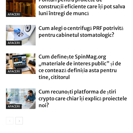
construcții eficiente care îți pot salva
luni întregi de muncă
AFACERI
Cum alegi o centrifugă PRF potrivită
pentru cabinetul stomatologic?
AFACERI
Cum definește SpinMag.org
„materiale de interes public” și de
ce contează definiția asta pentru
AFACERI
tine, cititorul
Cum recunoști platforma de știri
crypto care chiar îți explică proiectele
noi?
AFACERI