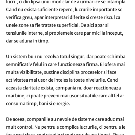
lucru, ci din lipsa unui mod clar de a urmari ce se intampla.
Cand nu exista suficiente repere, lucrurile importante se
verifica greu, apar interpretari diferite si creste riscul ca
unele zone sa fie tratate superficial. De aici apar si
tensiunile interne, si problemele care par mici la inceput,
dar se aduna in timp.
Un sistem bun nu rezolva totul singur, dar poate schimba
semnificativ felul in care functioneaza firma. El ofera mai
multa vizibilitate, sustine disciplina proceselor si face
activitatea mai usor de inteles la toate nivelurile. Cand
aceasta claritate exista, compania nu doar reactioneaza
mai bine, ci poate preveni mai usor situatiile care altfel ar
consuma timp, bani si energie.
De aceea, companiile au nevoie de sisteme care aduc mai
mult control. Nu pentru a complica lucrurile, ci pentru a le
face mai clare, mai stabile si mai usor de gestionat. Fie ca