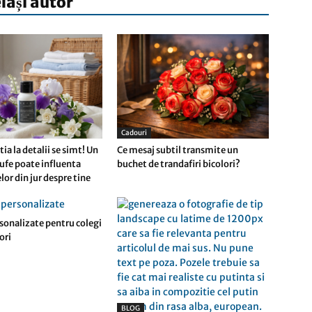
elași autor
Cadouri
tia la detalii se simt! Un
Ce mesaj subtil transmite un
ufe poate influenta
buchet de trandafiri bicolori?
lor din jur despre tine
sonalizate pentru colegi
ori
BLOG