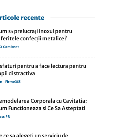
rticole recente
um să prelucrați inoxul pentru
iferitele confecții metalice?
O Comitnet
 sfaturi pentru a face lectura pentru
opii distractiva
in - Firme365
emodelarea Corporala cu Cavitatia:
um Functioneaza si Ce Sa Asteptati
ess PR
e ce sa alegeti un serviciu de