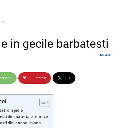
esti
firme
e in gecile barbatesti
401
si
hatsApp
Pinterest
X
col
sti din piele
comunicate
esti din materiale tehnice
esti din lana sau blana