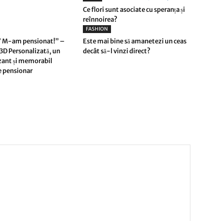
Ce flori sunt asociate cu speranța și
reînnoirea?
FASHION
ă? M-am pensionat!” –
Este mai bine să amanetezi un ceas
D Personalizată, un
decât să-l vinzi direct?
ant și memorabil
e pensionar