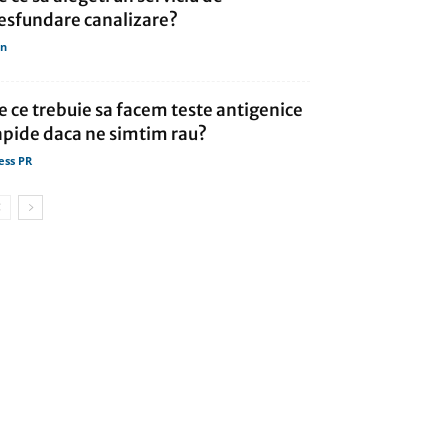
esfundare canalizare?
in
e ce trebuie sa facem teste antigenice
apide daca ne simtim rau?
ess PR