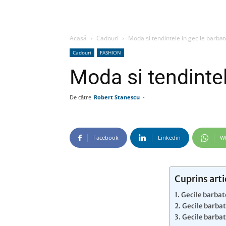
Acasă
Cadouri
Moda si tendintele in gecile barbat
Cadouri
FASHION
Moda si tendintel
De către
Robert Stanescu
-
Facebook
Linkedin
W
Cuprins arti
Gecile barbate
Gecile barbat
Gecile barbat