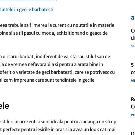
a
de
ea trebuie sa fi mereu la curent cu noutatile in materie
C
 bine si sa tii pasul cu moda, achizitionand o geaca de
d
SE
oricarui barbat, indiferent de varsta sau stilul sau de
presa
eja de vremea nefavorabila si pentru a arata bine in
5
c
oferit o varietate de geci barbatesti, care se potrivesc cu
 analizam impreuna care sunt tendintele in gecile
Al
R
ele
C
Pr
stiluri in prezent si sunt ideala pentru a adauga un strop
t perfecte pentru iesirile in oras si a avea un look cat mai
D