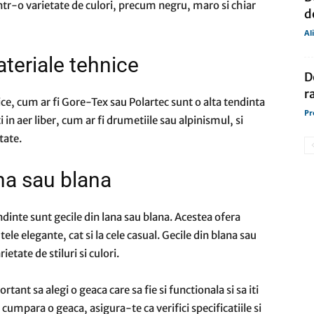
intr-o varietate de culori, precum negru, maro si chiar
d
Al
ateriale tehnice
D
r
ice, cum ar fi Gore-Tex sau Polartec sunt o alta tendinta
Pr
 in aer liber, cum ar fi drumetiile sau alpinismul, si
tate.
ana sau blana
endinte sunt gecile din lana sau blana. Acestea ofera
utele elegante, cat si la cele casual. Gecile din blana sau
etate de stiluri si culori.
tant sa alegi o geaca care sa fie si functionala si sa iti
cumpara o geaca, asigura-te ca verifici specificatiile si