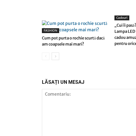
Cadouri
„Cui îi pas
FASHION
Lampa LED 3
cadou amuz
Cum pot purta o rochie scurtă dacă
pentru oric
am coapsele mai mari?
LĂSAȚI UN MESAJ