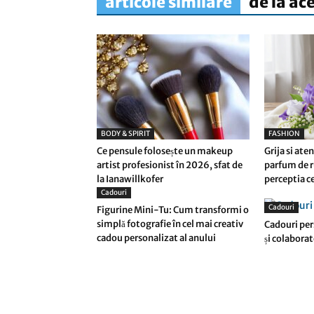
articole similare
de la ac
BODY & SPIRIT
FASHION
Ce pensule folosește un makeup
Grija si aten
artist profesionist în 2026, sfat de
parfum de r
la Ianawillkofer
perceptia ce
Cadouri
Cadouri
Figurine Mini-Tu: Cum transformi o
simplă fotografie în cel mai creativ
Cadouri per
cadou personalizat al anului
și colaborat