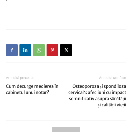
Articolul precedent
Articolul următor
Cum decurge medierea în
Osteoporoza și spondiloza
cabinetul unui notar?
cervicală: afecțiuni cu impact
semnificativ asupra sănătății
și calității vieții