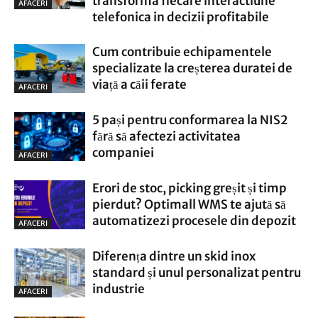
transforma fiecare interactiune
AFACERI
telefonica in decizii profitabile
Cum contribuie echipamentele
specializate la creșterea duratei de
viață a căii ferate
AFACERI
5 pași pentru conformarea la NIS2
fără să afectezi activitatea
companiei
AFACERI
Erori de stoc, picking greșit și timp
pierdut? Optimall WMS te ajută să
automatizezi procesele din depozit
AFACERI
Diferența dintre un skid inox
standard și unul personalizat pentru
industrie
AFACERI