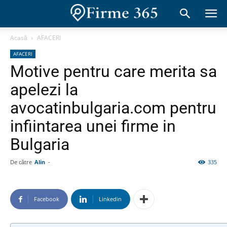
Acasă
AFACERI
AFACERI
Motive pentru care merita sa
apelezi la
avocatinbulgaria.com pentru
infiintarea unei firme in
Bulgaria
De către
Alin
-
335
Facebook
Linkedin