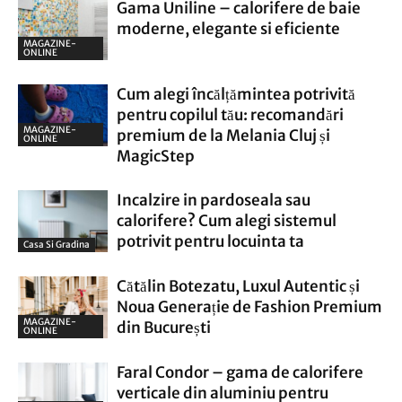
Gama Uniline – calorifere de baie
moderne, elegante si eficiente
MAGAZINE-
ONLINE
Cum alegi încălțămintea potrivită
pentru copilul tău: recomandări
MAGAZINE-
premium de la Melania Cluj și
ONLINE
MagicStep
Incalzire in pardoseala sau
calorifere? Cum alegi sistemul
potrivit pentru locuinta ta
Casa Si Gradina
Cătălin Botezatu, Luxul Autentic și
Noua Generație de Fashion Premium
MAGAZINE-
din București
ONLINE
Faral Condor – gama de calorifere
verticale din aluminiu pentru