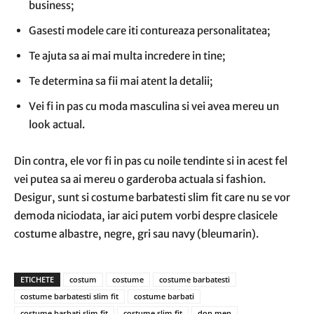
business;
Gasesti modele care iti contureaza personalitatea;
Te ajuta sa ai mai multa incredere in tine;
Te determina sa fii mai atent la detalii;
Vei fi in pas cu moda masculina si vei avea mereu un
look actual.
Din contra, ele vor fi in pas cu noile tendinte si in acest fel
vei putea sa ai mereu o garderoba actuala si fashion.
Desigur, sunt si costume barbatesti slim fit care nu se vor
demoda niciodata, iar aici putem vorbi despre clasicele
costume albastre, negre, gri sau navy (bleumarin).
ETICHETE
costum
costume
costume barbatesti
costume barbatesti slim fit
costume barbati
costume barbati slim fit
costume slim fit
don men