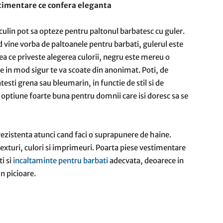
stimentare ce confera eleganta
culin pot sa opteze pentru paltonul barbatesc cu guler.
d vine vorba de paltoanele pentru barbati, gulerul este
eea ce priveste alegerea culorii, negru este mereu o
are in mod sigur te va scoate din anonimat. Poti, de
sti grena sau bleumarin, in functie de stil si de
o optiune foarte buna pentru domnii care isi doresc sa se
 rezistenta atunci cand faci o suprapunere de haine.
 texturi, culori si imprimeuri. Poarta piese vestimentare
ti si
incaltaminte pentru barbati
adecvata, deoarece in
-n picioare.