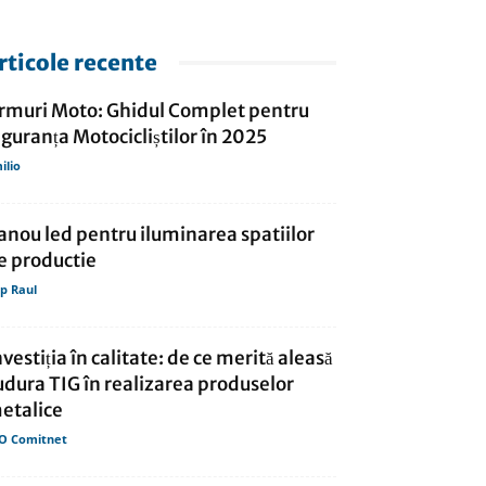
rticole recente
rmuri Moto: Ghidul Complet pentru
iguranța Motocicliștilor în 2025
ilio
anou led pentru iluminarea spatiilor
e productie
p Raul
nvestiția în calitate: de ce merită aleasă
udura TIG în realizarea produselor
etalice
O Comitnet