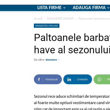
LISTA FIRME
ADAUGA FIRMA
Acasă
MAGAZINE-ONLINE
Paltoanele barbatesti 
MAGAZINE-ONLINE
Paltoanele barba
have al sezonulu
De către
donmen
-
Facebook
Linkedin
W
Sezonul rece aduce schimbari de temperatura d
ai foarte multe optiuni vestimentare cand vin
stim cat de important este sa ai cel putin o 