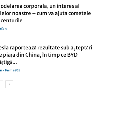
odelarea corporala, un interes al
ilelor noastre – cum va ajuta corsetele
i centurile
efan
esla raportează rezultate sub aşteptări
e piaţa din China, în timp ce BYD
ştigă...
in - Firme365