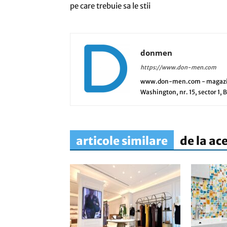
pe care trebuie sa le stii
donmen
https://www.don-men.com
www.don-men.com - magazin o
Washington, nr. 15, sector 1,
articole similare
de la ac