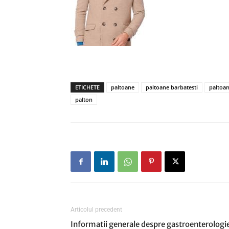
ETICHETE
paltoane
paltoane barbatesti
paltoan
palton
Articolul precedent
Informatii generale despre gastroenterologi