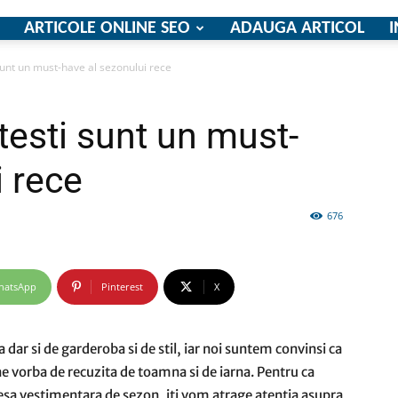
ARTICOLE ONLINE SEO
ADAUGA ARTICOL
I
sunt un must-have al sezonului rece
firme
testi sunt un must-
i rece
676
si
hatsApp
Pinterest
X
comunicate
ar si de garderoba si de stil, iar noi suntem convinsi ca
e vorba de recuzita de toamna si de iarna. Pentru ca
piesa vestimentara de sezon, iti vom atrage atentia asupra