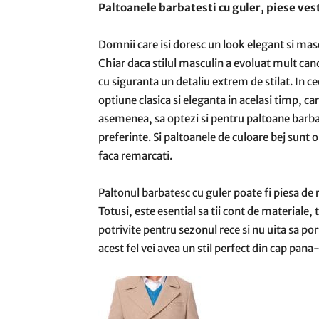
Paltoanele barbatesti cu guler, piese ve
Domnii care isi doresc un look elegant si mas
Chiar daca stilul masculin a evoluat mult can
cu siguranta un detaliu extrem de stilat. In c
optiune clasica si eleganta in acelasi timp, c
asemenea, sa optezi si pentru paltoane barbate
preferinte. Si paltoanele de culoare bej sunt 
faca remarcati.
Paltonul barbatesc cu guler poate fi piesa de
Totusi, este esential sa tii cont de materiale,
potrivite pentru sezonul rece si nu uita sa por
acest fel vei avea un stil perfect din cap pana