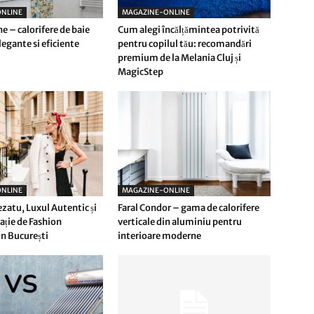
NLINE
MAGAZINE-ONLINE
e – calorifere de baie
Cum alegi încălțămintea potrivită
egante si eficiente
pentru copilul tău: recomandări
premium de la Melania Cluj și
MagicStep
NLINE
MAGAZINE-ONLINE
ezatu, Luxul Autentic și
Faral Condor – gama de calorifere
ție de Fashion
verticale din aluminiu pentru
n București
interioare moderne