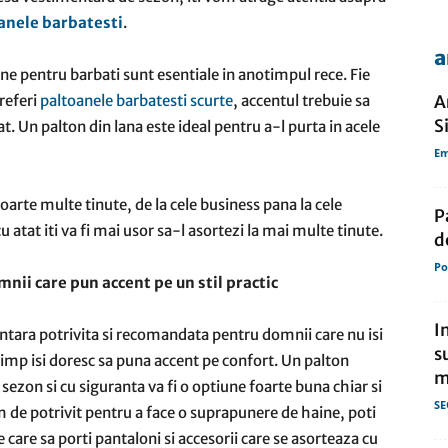
anele barbatesti
.
a
de
oane pentru barbati sunt esentiale in anotimpul rece. Fie
preferi
paltoanele barbatesti scurte
, accentul trebuie sa
A
S
t. Un palton din lana este ideal pentru a-l purta in acele
Em
presa
foarte multe tinute, de la cele business pana la cele
P
 atat iti va fi mai usor sa-l asortezi la mai multe tinute.
d
Po
nii care pun accent pe un stil practic
I
ntara potrivita si recomandata pentru domnii care nu isi
s
 timp isi doresc sa puna accent pe confort. Un palton
m
 sezon si cu siguranta va fi o optiune foarte buna chiar si
SE
m de potrivit pentru a face o suprapunere de haine, poti
 care sa porti pantaloni si accesorii care se asorteaza cu