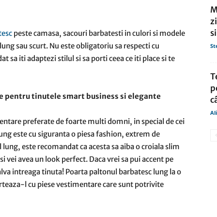
M
z
s
tesc
peste camasa, sacouri barbatesti in culori si modele
 lung sau scurt. Nu este obligatoriu sa respecti cu
St
 sa iti adaptezi stilul si sa porti ceea ce iti place si te
T
p
 pentru tinutele smart business si elegante
câ
Al
entare preferate de foarte multi domni, in special de cei
 lung este cu siguranta o piesa fashion, extrem de
l lung, este recomandat ca acesta sa aiba o croiala slim
zi si vei avea un look perfect. Daca vrei sa pui accent pe
lva intreaga tinuta! Poarta paltonul barbatesc lung la o
orteaza-l cu piese vestimentare care sunt potrivite