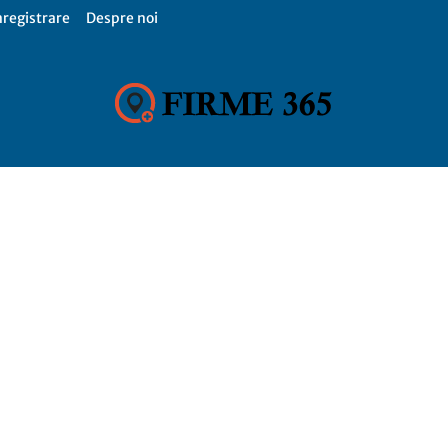
nregistrare
Despre noi
Firme
365,
Catalog