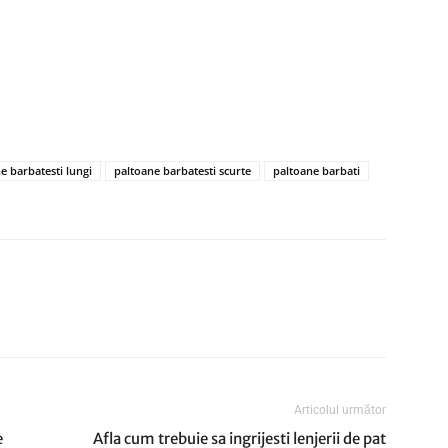
e barbatesti lungi
paltoane barbatesti scurte
paltoane barbati
Articolul următor
e
Afla cum trebuie sa ingrijesti lenjerii de pat