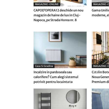
MAGAZINE-ONLINE
MAGAZINE-O
CAPOD’OPERA12 deschide un nou
Gama Unilin
magazin de haine de lux in Cluj-
moderne, el
Napoca, pe Strada Horea nr. 8
Casa Si Gradina
MAGAZINE-O
Incalzire in pardoseala sau
Cătălin Bot
calorifere? Cum alegi sistemul
Noua Genera
potrivit pentru locuinta ta
Premium di