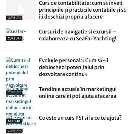
Curs de contabilitate: cum să înveți
principiile și practicile contabile și să
îți deschizi propria afacere
CURSURI
Cursuri de navigatie si excursii –
colaboreaza cu SeaFar Yachting!
CURSURI
Evoluție personală: Cum să-ți
deblochezi potențialul prin
dezvoltare continuă
Tendințe actuale în marketingul
CURSURI
online care îți pot ajuta afacerea
Ce este un curs PSI si la ce te ajuta?
AFACERI
CURSURI