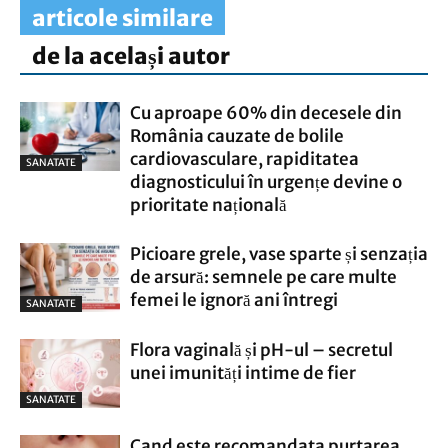
articole similare
de la același autor
Cu aproape 60% din decesele din
România cauzate de bolile
cardiovasculare, rapiditatea
SANATATE
diagnosticului în urgențe devine o
prioritate națională
Picioare grele, vase sparte și senzația
de arsură: semnele pe care multe
femei le ignoră ani întregi
SANATATE
Flora vaginală și pH-ul – secretul
unei imunități intime de fier
SANATATE
Cand este recomandata purtarea