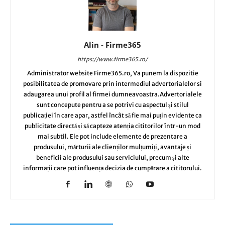
Alin - Firme365
https://www.firme365.ro/
Administrator website Firme365.ro, Va punem la dispozitie
posibilitatea de promovare prin intermediul advertorialelor si
adaugarea unui profil al firmei dumneavoastra.Advertorialele
sunt concepute pentru a se potrivi cu aspectul și stilul
publicației în care apar, astfel încât să fie mai puțin evidente ca
publicitate directă și să capteze atenția cititorilor într-un mod
mai subtil. Ele pot include elemente de prezentare a
produsului, mărturii ale clienților mulțumiți, avantaje și
beneficii ale produsului sau serviciului, precum și alte
informații care pot influența decizia de cumpărare a cititorului.