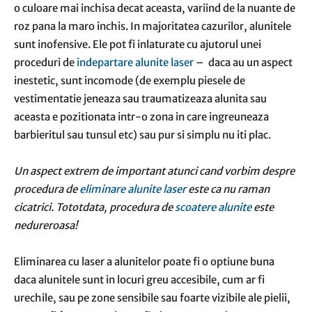
o culoare mai inchisa decat aceasta, variind de la nuante de
roz pana la maro inchis. In majoritatea cazurilor, alunitele
sunt inofensive. Ele pot fi inlaturate cu ajutorul unei
proceduri de
indepartare alunite laser
– daca au un aspect
inestetic, sunt incomode (de exemplu piesele de
vestimentatie jeneaza sau traumatizeaza alunita sau
aceasta e pozitionata intr-o zona in care ingreuneaza
barbieritul sau tunsul etc) sau pur si simplu nu iti plac.
Un aspect extrem de important atunci cand vorbim despre
procedura de
eliminare alunite laser
este ca nu raman
cicatrici. Tototdata, procedura de
scoatere alunite
este
nedureroasa!
Eliminarea cu laser a alunitelor poate fi o optiune buna
daca alunitele sunt in locuri greu accesibile, cum ar fi
urechile, sau pe zone sensibile sau foarte vizibile ale pielii,