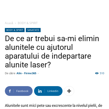
Acasă
BODY & SPIRIT
BODY & SPIRIT
SANATATE
De ce ar trebui sa-mi elimin
alunitele cu ajutorul
aparatului de indepartare
alunite laser?
De către
Alin - Firme365
-
510
Facebook
Linkedin
Alunitele sunt mici pete sau excrescente la nivelul pielii, de