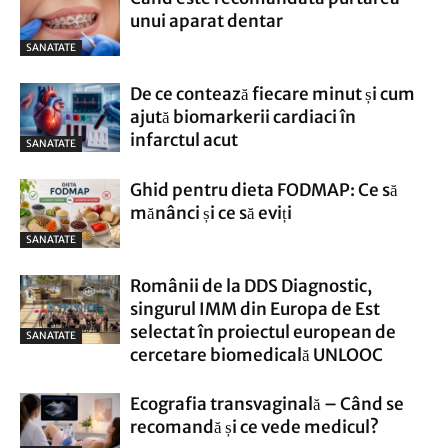
unui aparat dentar
SANATATE
De ce contează fiecare minut și cum
ajută biomarkerii cardiaci în
infarctul acut
SANATATE
Ghid pentru dieta FODMAP: Ce să
mănânci și ce să eviți
SANATATE
Românii de la DDS Diagnostic,
singurul IMM din Europa de Est
selectat în proiectul european de
SANATATE
cercetare biomedicală UNLOOC
Ecografia transvaginală – Când se
recomandă și ce vede medicul?