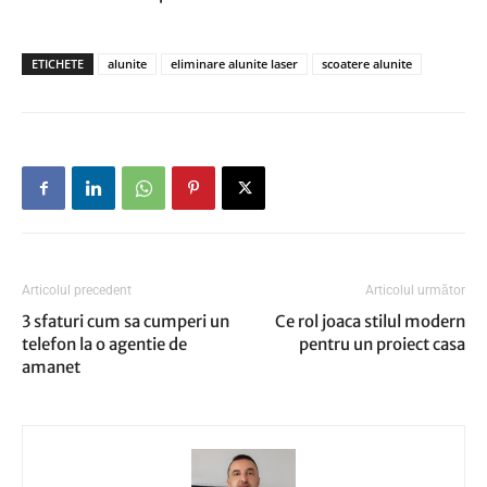
ETICHETE
alunite
eliminare alunite laser
scoatere alunite
Articolul precedent
Articolul următor
3 sfaturi cum sa cumperi un
Ce rol joaca stilul modern
telefon la o agentie de
pentru un proiect casa
amanet