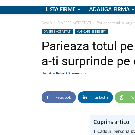
LISTA FIRME
ADAUGA FIRMA
Acasă
DIVERSE ACTIVITATI
Parieaza totul pe origin
DIVERSE ACTIVITATI
MANCARE SI DESERT
Parieaza totul pe
a-ti surprinde pe c
De către
Robert Stanescu
-
Facebook
Linkedin
W
Cuprins articol
Cadouri personaliz