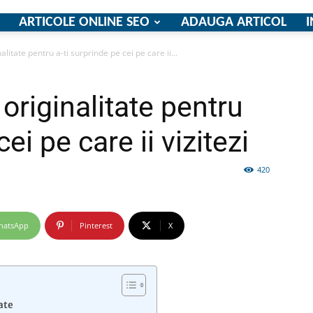
ARTICOLE ONLINE SEO
ADAUGA ARTICOL
I
alitate pentru a-ti surprinde pe cei pe care ii...
firme
 originalitate pentru
ei pe care ii vizitezi
420
si
hatsApp
Pinterest
X
comunicate
ate