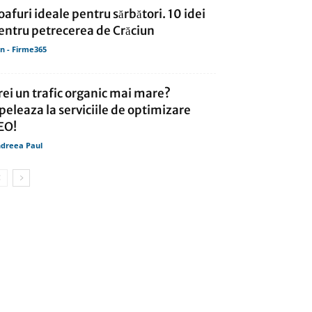
oafuri ideale pentru sărbători. 10 idei
entru petrecerea de Crăciun
in - Firme365
rei un trafic organic mai mare?
peleaza la serviciile de optimizare
EO!
dreea Paul