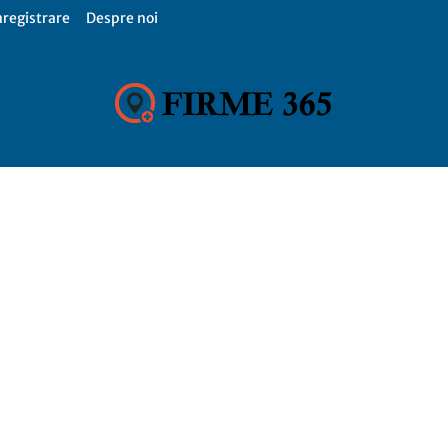
nregistrare
Despre noi
Firme
365,
Catalog