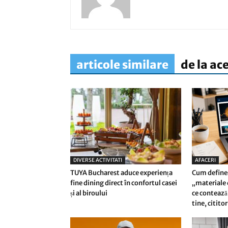
articole similare
de la ac
DIVERSE ACTIVITATI
AFACERI
TUYA Bucharest aduce experiența
Cum define
fine dining direct în confortul casei
„materiale d
și al biroului
ce contează 
tine, citito