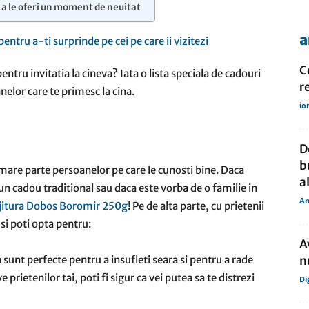
 a le oferi un moment de neuitat
a
de
C
ntru invitatia la cineva? Iata o lista speciala de cadouri
r
elor care te primesc la cina.
io
presa
D
b
 mare parte persoanelor pe care le cunosti bine. Daca
a
 un cadou traditional sau daca este vorba de o familie in
An
jitura Dobos Boromir 250g
! Pe de alta parte, cu prietenii
 si poti opta pentru:
A
 sunt perfecte pentru a insufleti seara si pentru a rade
n
 prietenilor tai, poti fi sigur ca vei putea sa te distrezi
Di