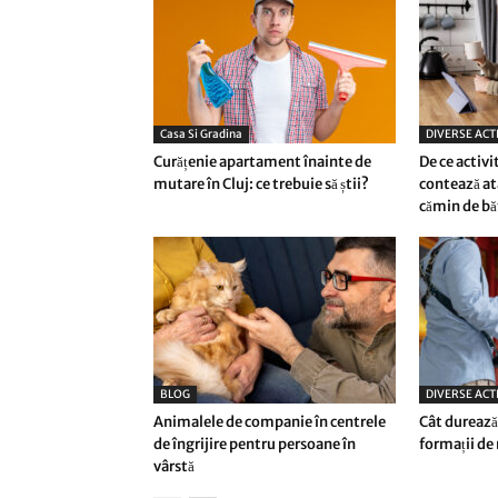
Casa Si Gradina
DIVERSE ACTI
Curățenie apartament înainte de
De ce activi
mutare în Cluj: ce trebuie să știi?
contează at
cămin de bă
BLOG
DIVERSE ACTI
Animalele de companie în centrele
Cât durează 
de îngrijire pentru persoane în
formații de
vârstă