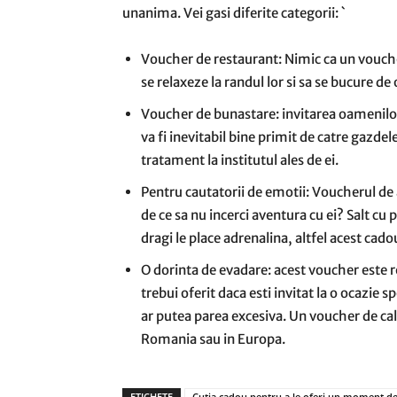
unanima. Vei gasi diferite categorii: `
Voucher de restaurant: Nimic ca un vouche
se relaxeze la randul lor si sa se bucure de
Voucher de bunastare: invitarea oamenilor 
va fi inevitabil bine primit de catre gazdel
tratament la institutul ales de ei.
Pentru cautatorii de emotii: Voucherul de a
de ce sa nu incerci aventura cu ei? Salt cu 
dragi le place adrenalina, altfel acest cad
O dorinta de evadare: acest voucher este 
trebui oferit daca esti invitat la o ocazie 
ar putea parea excesiva. Un voucher de cala
Romania sau in Europa.
ETICHETE
Cutia cadou pentru a le oferi un moment de