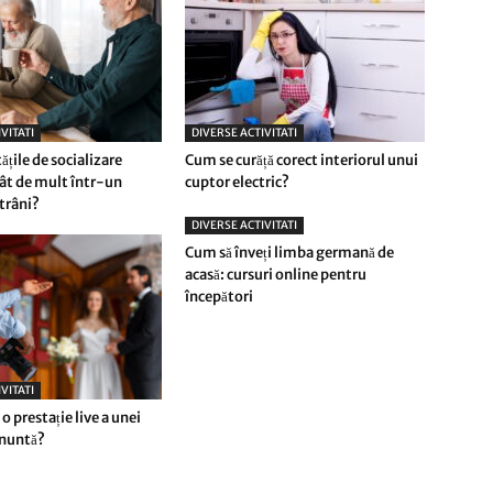
VITATI
DIVERSE ACTIVITATI
tățile de socializare
Cum se curăță corect interiorul unui
ât de mult într-un
cuptor electric?
trâni?
DIVERSE ACTIVITATI
Cum să înveți limba germană de
acasă: cursuri online pentru
începători
VITATI
o prestație live a unei
 nuntă?