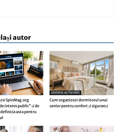
elași autor
DIVERSE ACTIVITATI
ște SpinMag.org
Cum organizezi dormitorul unui
e interes public” și de
senior pentru confort și siguranță
definiția asta pentru
rul