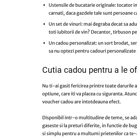
Ustensile de bucatarie originale: tocator i
carnati, daca gazdele tale sunt persoane c
Un set de vinuri: mai degraba decat sa aduc
toti iubitorii de vin? Decantor, tirbuson 
Un cadou personalizat: un sort brodat, se
sa nu optezi pentru cadouri personalizate
Cutia cadou pentru a le o
Nu ti-ai gasit fericirea printre toate daruril
optiune, care iti va placea cu siguranta. Atunci 
voucher cadou are intotdeauna efect.
Disponibil intr-o multitudine de teme, se adap
gaseste si la preturi diferite, in functie de b
si simplu pentru a multumi prietenilor ca te-