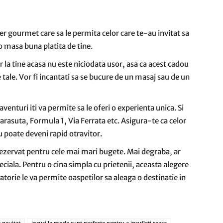
r gourmet care sa le permita celor care te-au invitat sa
 o masa buna platita de tine.
la tine acasa nu este niciodata usor, asa ca acest cadou
e tale. Vor fi incantati sa se bucure de un masaj sau de un
venturi iti va permite sa le oferi o experienta unica. Si
parasuta, Formula 1, Via Ferrata etc. Asigura-te ca celor
ou poate deveni rapid otravitor.
rezervat pentru cele mai mari bugete. Mai degraba, ar
speciala. Pentru o cina simpla cu prietenii, aceasta alegere
torie le va permite oaspetilor sa aleaga o destinatie in
 neuitat
jocuri la moda sunt perfecte pentru a insufleti seara