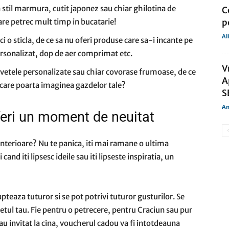
n stil marmura, cutit japonez sau chiar ghilotina de
C
are petrec mult timp in bucatarie!
p
Al
i o sticla, de ce sa nu oferi produse care sa-i incante pe
personalizat, dop de aer comprimat etc.
V
rvetele personalizate sau chiar covorase frumoase, de ce
A
 care poarta imaginea gazdelor tale?
S
An
feri un moment de neuitat
e anterioare? Nu te panica, iti mai ramane o ultima
cand iti lipsesc ideile sau iti lipseste inspiratia, un
teaza tuturor si se pot potrivi tuturor gusturilor. Se
ugetul tau. Fie pentru o petrecere, pentru Craciun sau pur
au invitat la cina, voucherul cadou va fi intotdeauna