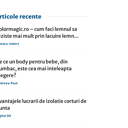
rticole recente
olormagic.ro – cum faci lemnul sa
eziste mai mult prin lacuire lemn...
nescu robert
e ce un body pentru bebe, din
umbac, este cea mai inteleapta
legere?
dreea Paul
vantajele lucrarii de izolatie corturi de
unta
gital All