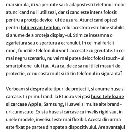
mai simpla, iti va permite sa iti adapostesti telefonul mobil
atunci cand nu il utilizezi, dar si cand este intens folosit
pentru a proteja device-ul de uzura. Atunci cand optezi
pentru
folii ecran telefon
, rolul acestora este bine stabilit,
si anume de a proteja display-ul. Stim ce inseamna o
zgarietura sau o spartura a ecranului. In cel mai fericit
mod, functiile telefonului vor fi accesate cu greutate. In cel
mai negru scenariu, nu vei mai putea deloc folosi touch-ul
smartphone-ului tau. Asa ca, de ce sa nu iti iei masuri de
protectie, ce nu costa mult si iti tin telefonul in siguranta?
Vorbeam si despre alte tipuri de protectii, si anume huse si
carcase. In primul rand, la Etuo.ro vei gasi
huse telefoane
si carcase Apple
, Samsung, Huawei si multe alte brand-
uri cunoscute. Exista huse si carcase cu invelis rigid sau, in
unele modele, invelisul este mai flexibil. Acesta din urma
este fixat pe partea din spate a dispozitivului. Are avantajul