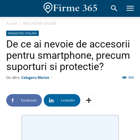
Acasă
MAGAZINE-ONLINE
MAGAZINE-ONLINE
De ce ai nevoie de accesorii
pentru smartphone, precum
suporturi si protectie?
De către
Calugaru Marius
-
494
Facebook
Linkedin