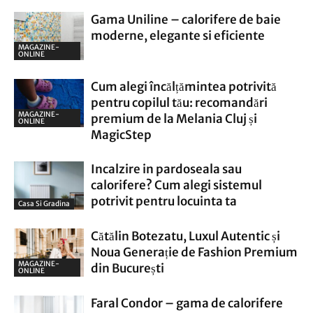
Gama Uniline – calorifere de baie
moderne, elegante si eficiente
MAGAZINE-
ONLINE
Cum alegi încălțămintea potrivită
pentru copilul tău: recomandări
MAGAZINE-
premium de la Melania Cluj și
ONLINE
MagicStep
Incalzire in pardoseala sau
calorifere? Cum alegi sistemul
potrivit pentru locuinta ta
Casa Si Gradina
Cătălin Botezatu, Luxul Autentic și
Noua Generație de Fashion Premium
MAGAZINE-
din București
ONLINE
Faral Condor – gama de calorifere