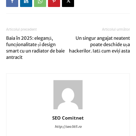
Articolul precedent
Articolul următor
Baia în 2025: eleganță,
Un singur angajat neatent
funcționalitate și design
poate deschide ușa
smart cu un radiator de baie
hackerilor. Iată cum eviți asta
antracit
SEO Comitnet
http://seo365.ro