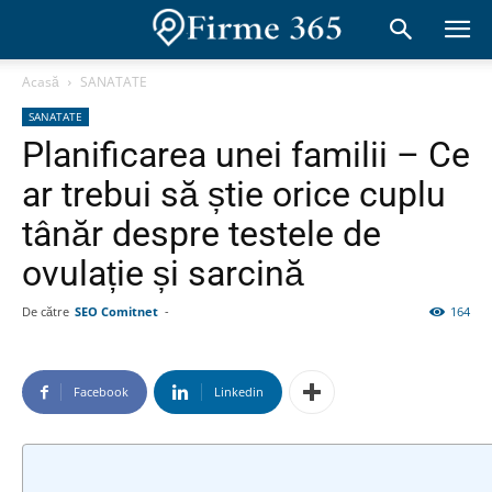
Acasă
SANATATE
SANATATE
Planificarea unei familii – Ce
ar trebui să știe orice cuplu
tânăr despre testele de
ovulație și sarcină
De către
SEO Comitnet
-
164
Facebook
Linkedin