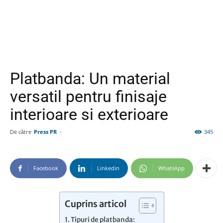
Platbanda: Un material
versatil pentru finisaje
interioare si exterioare
De către
Press PR
-
345
Facebook
Linkedin
WhatsApp
Cuprins articol
Tipuri de platbanda: