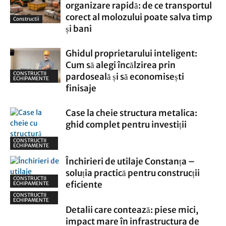
organizare rapidă: de ce transportul
corect al molozului poate salva timp
Constructii
și bani
Ghidul proprietarului inteligent:
Cum să alegi încălzirea prin
CONSTRUCTII
pardoseală și să economisești
ECHIPAMENTE
finisaje
Case la cheie structura metalica:
ghid complet pentru investiții
CONSTRUCTII
ECHIPAMENTE
Închirieri de utilaje Constanța –
soluția practică pentru construcții
CONSTRUCTII
eficiente
ECHIPAMENTE
CONSTRUCTII
ECHIPAMENTE
Detalii care contează: piese mici,
impact mare în infrastructura de