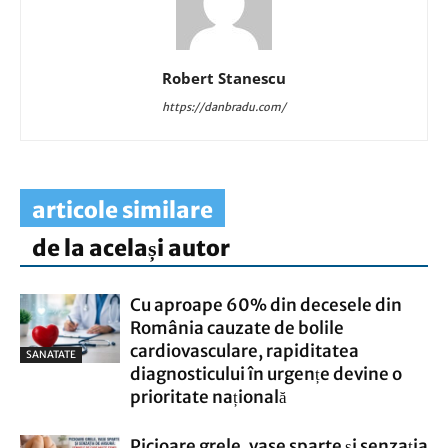
Robert Stanescu
https://danbradu.com/
articole similare
de la același autor
Cu aproape 60% din decesele din
România cauzate de bolile
cardiovasculare, rapiditatea
SANATATE
diagnosticului în urgențe devine o
prioritate națională
Picioare grele, vase sparte și senzația