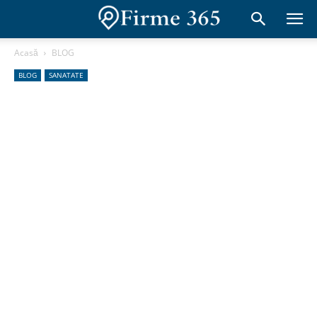
Acasă
BLOG
BLOG
SANATATE