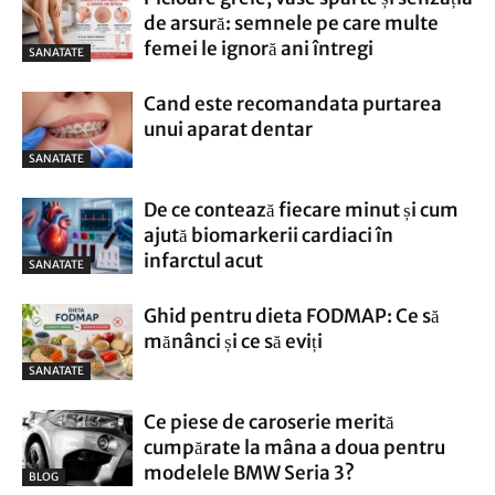
de arsură: semnele pe care multe
femei le ignoră ani întregi
SANATATE
Cand este recomandata purtarea
unui aparat dentar
SANATATE
De ce contează fiecare minut și cum
ajută biomarkerii cardiaci în
infarctul acut
SANATATE
Ghid pentru dieta FODMAP: Ce să
mănânci și ce să eviți
SANATATE
Ce piese de caroserie merită
cumpărate la mâna a doua pentru
modelele BMW Seria 3?
BLOG