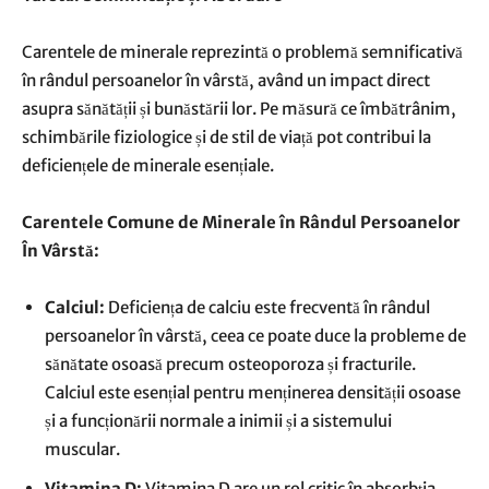
Carentele de minerale reprezintă o problemă semnificativă
în rândul persoanelor în vârstă, având un impact direct
asupra sănătății și bunăstării lor. Pe măsură ce îmbătrânim,
schimbările fiziologice și de stil de viață pot contribui la
deficiențele de minerale esențiale.
Carentele Comune de Minerale în Rândul Persoanelor
În Vârstă:
Calciul:
Deficiența de calciu este frecventă în rândul
persoanelor în vârstă, ceea ce poate duce la probleme de
sănătate osoasă precum osteoporoza și fracturile.
Calciul este esențial pentru menținerea densității osoase
și a funcționării normale a inimii și a sistemului
muscular.
Vitamina D:
Vitamina D are un rol critic în absorbția