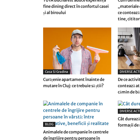
TUYA Bucharest aduce experiența
Cum define
fine dining direct în confortul casei
„materiale d
și al biroului
ce contează 
tine, citito
Casa Si Gradina
DIVERSE ACTI
Curățenie apartament înainte de
De ce activi
mutare în Cluj: ce trebuie să știi?
contează at
cămin de bă
DIVERSE ACTI
Cât durează 
BLOG
formații de
Animalele de companie în centrele
de îngrijire pentru persoane în