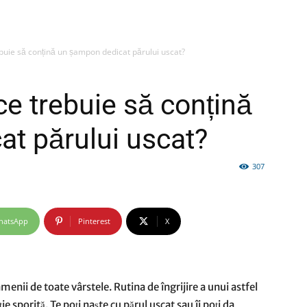
uie să conțină un șampon dedicat părului uscat?
firme
e trebuie să conțină
t părului uscat?
307
si
hatsApp
Pinterest
X
comunicate
menii de toate vârstele. Rutina de îngrijire a unui astfel
ie sporită. Te poți naște cu părul uscat sau îi poți da