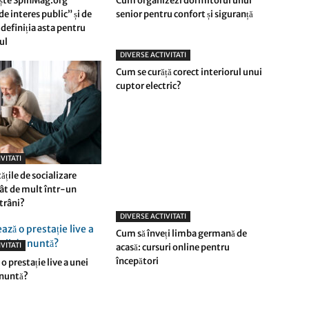
ște SpinMag.org
Cum organizezi dormitorul unui
e interes public” și de
senior pentru confort și siguranță
definiția asta pentru
rul
DIVERSE ACTIVITATI
Cum se curăță corect interiorul unui
cuptor electric?
VITATI
tățile de socializare
ât de mult într-un
trâni?
DIVERSE ACTIVITATI
Cum să înveți limba germană de
VITATI
acasă: cursuri online pentru
începători
o prestație live a unei
 nuntă?