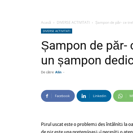
Acasă
DIVERSE ACTIVITATI
Șampon de păr- ce treb
DIVERSE ACTIVITATI
Șampon de păr- c
un șampon dedica
De către
Alin
-
Facebook
Linkedin
W
Părul uscat este o problemă des întâlnită la oa
de păr este una pretențioasă și necesită o atenț