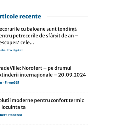
rticole recente
ecorurile cu baloane sunt tendință
entru petrecerile de sfârșit de an –
escoperă cele...
dia Pro digital
radeVille: Norofert – pe drumul
xtinderii internaţionale – 20.09.2024
in - Firme365
olutii moderne pentru confort termic
n locuinta ta
bert Stanescu