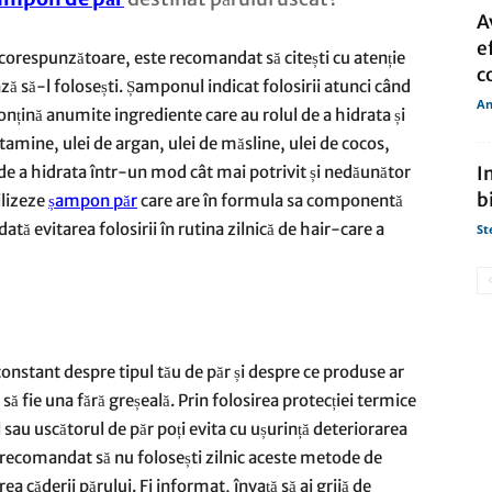
A
e
e corespunzătoare, este recomandat să citești cu atenție
c
 să-l folosești. Șamponul indicat folosirii atunci când
An
conțină anumite ingrediente care au rolul de a hidrata și
itamine, ulei de argan, ulei de măsline, ulei de cocos,
 de a hidrata într-un mod cât mai potrivit și nedăunător
I
b
ilizeze
șampon p
ă
r
care are în formula sa componentă
ată evitarea folosirii în rutina zilnică de hair-care a
St
constant despre tipul tău de păr și despre ce produse ar
 să fie una fără greșeală. Prin folosirea protecției termice
 sau uscătorul de păr poți evita cu ușurință deteriorarea
te recomandat să nu folosești zilnic aceste metode de
ea căderii părului. Fi informat, învață să ai grijă de