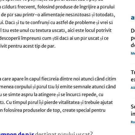
 căldură frecvent, folosind produse de îngrijire a părului
u de păr sau printr-o alimentație nesănătoasă și totodată,
a
de
i. Dacă și tu te confrunți cu astfel de probleme și vrei să
ul tău este unul cu textura uscată, aici este locul potrivit
D
p
descoperii împreună cum știi dacă ai un păr uscat și ce
d
vit pentru acest tip de par.
Me
presa
T
 care apare în capul fiecăreia dintre noi atunci când citim
e
enea corpului și părul tău îți emite semnale atunci când
Al
ău se simte aspru la atingere și se încurcă repede, cu
ă. Cu timpul părul își pierde vitalitatea și trebuie ajutat
S
prin folosirea produselor de top, create special pentru
i
Ro
ampon de păr
destinat părului uscat?