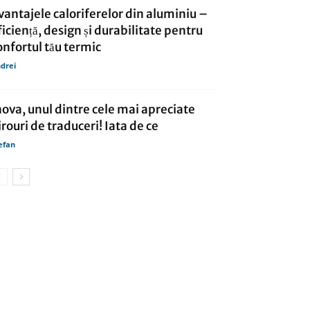
vantajele caloriferelor din aluminiu –
ficiență, design și durabilitate pentru
onfortul tău termic
drei
nova, unul dintre cele mai apreciate
irouri de traduceri! Iata de ce
efan