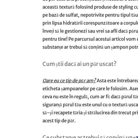
această textură folosind produse de styling cu
pe bază de sulfat, nepotrivite pentru tipul tă
prin lipsa hidratării corespunzătoare a corpulu
înveți să le gestionezi sau vrei sa afli dacă păr
pentru tine! Pe parcursul acestui articol vom 
substanțe ar trebui să conțină un șampon potri
Cum știi dacă ai un păr uscat?
Oare eu ce tip de păr am?
Asta este întrebarea
eticheta șampoanelor pe care le folosim. Asem
ceva nu este în regulă, cum ar fi: dacă părul t
siguranță părul tău este unul cu o textură uscat
să-și recapete tăria și strălucirea din trecut 
acest tip de păr.
Ce substanțe ar trebui să conțină un
ș