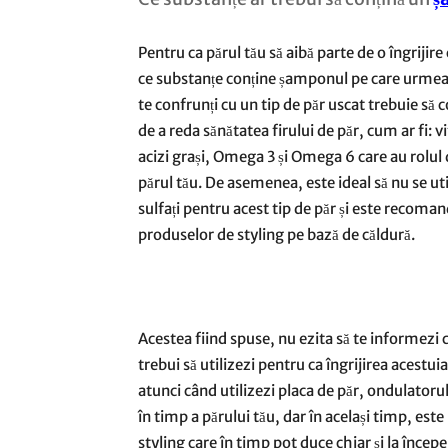
Pentru ca părul tău să aibă parte de o îngrijir
ce substanțe conține șamponul pe care urmează
te confrunți cu un tip de păr uscat trebuie să 
de a reda sănătatea firului de păr, cum ar fi: v
acizi grași, Omega 3 și Omega 6 care au rolul
părul tău. De asemenea, este ideal să nu se ut
sulfați pentru acest tip de păr și este recomand
produselor de styling pe bază de căldură.
Acestea fiind spuse, nu ezita să te informezi 
trebui să utilizezi pentru ca îngrijirea acestuia
atunci când utilizezi placa de păr, ondulatorul
în timp a părului tău, dar în același timp, es
styling care în timp pot duce chiar și la începer