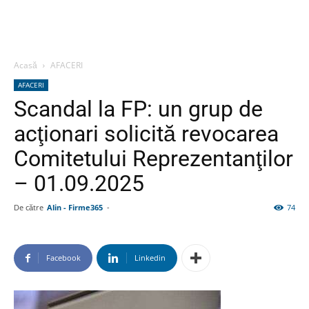
Acasă
AFACERI
AFACERI
Scandal la FP: un grup de
acţionari solicită revocarea
Comitetului Reprezentanţilor
– 01.09.2025
De către
Alin - Firme365
-
74
Facebook
Linkedin