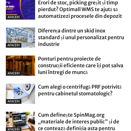
Erori de stoc, picking greșit și timp
pierdut? Optimall WMS te ajută să
automatizezi procesele din depozit
AFACERI
Diferența dintre un skid inox
standard și unul personalizat pentru
industrie
AFACERI
Ponturi pentru proiecte de
construcții eficiente care îți pot salva
luni întregi de muncă
AFACERI
Cum alegi o centrifugă PRF potrivită
pentru cabinetul stomatologic?
AFACERI
Cum definește SpinMag.org
„materiale de interes public” și de
ce contează definiția asta pentru
AFACERI