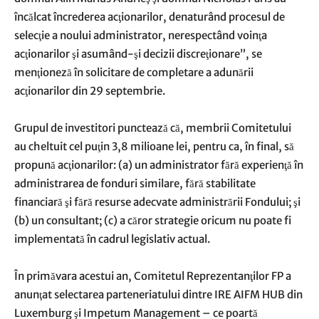
încălcat încrederea acţionarilor, denaturând procesul de
selecţie a noului administrator, nerespectând voinţa
acţionarilor şi asumând-şi decizii discreţionare”, se
menţioneză în solicitare de completare a adunării
acţionarilor din 29 septembrie.
Grupul de investitori punctează că, membrii Comitetului
au cheltuit cel puţin 3,8 milioane lei, pentru ca, în final, să
propună acţionarilor: (a) un administrator fără experienţă în
administrarea de fonduri similare, fără stabilitate
financiară şi fără resurse adecvate administrării Fondului; şi
(b) un consultant; (c) a căror strategie oricum nu poate fi
implementată în cadrul legislativ actual.
În primăvara acestui an, Comitetul Reprezentanţilor FP a
anunţat selectarea parteneriatului dintre IRE AIFM HUB din
Luxemburg şi Impetum Management – ce poartă