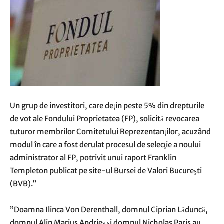
Un grup de investitori, care deţin peste 5% din drepturile
de vot ale Fondului Proprietatea (FP), solicită revocarea
tuturor membrilor Comitetului Reprezentanţilor, acuzând
modul în care a fost derulat procesul de selecţie a noului
administrator al FP, potrivit unui raport Franklin
Templeton publicat pe site-ul Bursei de Valori Bucureşti
(BVB).”
”Doamna Ilinca Von Derenthall, domnul Ciprian Lăduncă,
domnul Alin Marius Andrieş şi domnul Nicholas Paris au