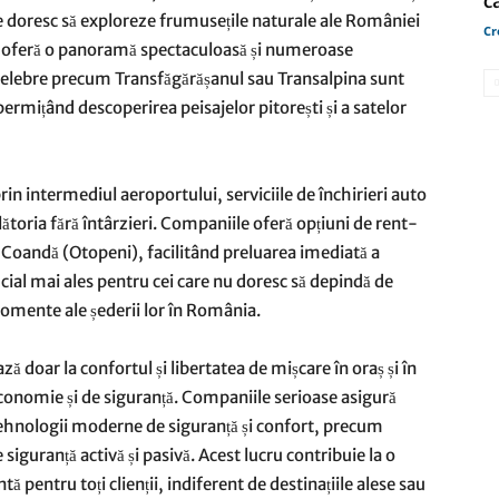
c
re doresc să exploreze frumusețile naturale ale României
Cr
ți oferă o panoramă spectaculoasă și numeroase
ee celebre precum Transfăgărășanul sau Transalpina sunt
permițând descoperirea peisajelor pitorești și a satelor
prin intermediul aeroportului, serviciile de închirieri auto
toria fără întârzieri. Companiile oferă opțiuni de rent-
i Coandă (Otopeni), facilitând preluarea imediată a
rucial mai ales pentru cei care nu doresc să depindă de
momente ale șederii lor în România.
ază doar la confortul și libertatea de mișcare în oraș și în
 economie și de siguranță. Companiile serioase asigură
 tehnologii moderne de siguranță și confort, precum
siguranță activă și pasivă. Acest lucru contribuie la o
ă pentru toți clienții, indiferent de destinațiile alese sau