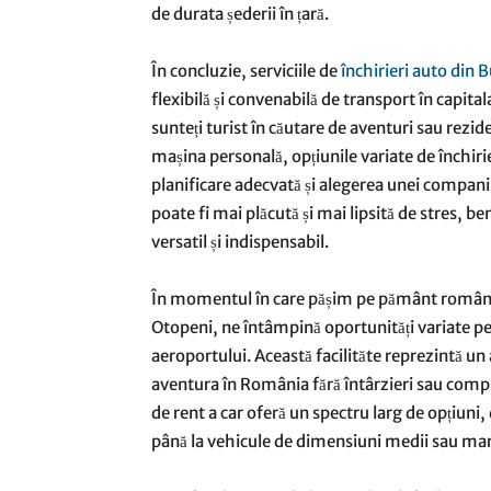
de durata șederii în țară.
În concluzie, serviciile de
închirieri auto din 
flexibilă și convenabilă de transport în capita
sunteți turist în căutare de aventuri sau rezi
mașina personală, opțiunile variate de închirie
planificare adecvată și alegerea unei compan
poate fi mai plăcută și mai lipsită de stres, be
versatil și indispensabil.
În momentul în care pășim pe pământ românes
Otopeni, ne întâmpină oportunități variate pen
aeroportului. Această facilităte reprezintă un 
aventura în România fără întârzieri sau compl
de rent a car oferă un spectru larg de opțiuni,
până la vehicule de dimensiuni medii sau mari