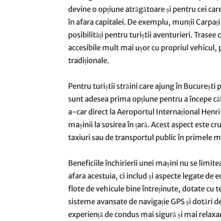
devine o opțiune atrăgătoare și pentru cei ca
în afara capitalei. De exemplu, munții Carpa
posibilități pentru turiștii aventurieri. Tras
accesibile mult mai ușor cu propriul vehicul, 
tradiționale.
Pentru turiștii străini care ajung în București 
sunt adesea prima opțiune pentru a începe călă
a-car direct la Aeroportul Internațional Henr
mașinii la sosirea în țară. Acest aspect este c
taxiuri sau de transportul public în primele 
Beneficiile închirierii unei mașini nu se limite
afara acestuia, ci includ și aspecte legate de
flote de vehicule bine întreținute, dotate cu
sisteme avansate de navigație GPS și dotări de 
experiență de condus mai sigură și mai relaxant