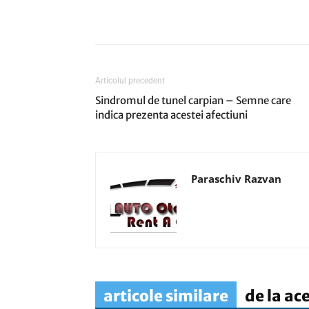
Articolul precedent
Sindromul de tunel carpian – Semne care
indica prezenta acestei afectiuni
Paraschiv Razvan
articole similare
de la ac