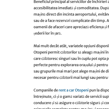
Beneficiul principal al serviciilor de închirie
accesibilitatea imediată și comoditatea. După s
mașină direct din incinta aeroportului, evitân
sau de a face rezervări complicate din timp. Ac
oamenii de afaceri care apreciază eficiența și 
șederii lor în țară.
Mai mult decât atât, variatele opțiuni disponib
Otopeni permit călătorilor să aleagă mașini în 
care călătoresc singuri sau în cuplu pot opt
perfecte pentru explorarea orașului și pentru d
sau grupurile mai mari pot alege mașini de di
necesar pentru călătorii mai lungi sau pentr
Companiile de
rent a car Otopeni
pun la dispo
întreținute, ci și o gamă variată de servicii 
conducere și să asigure o călătorie sigură și co