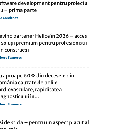
oftware development pentru proiectul
ău – prima parte
O Comitnet
evino partener Helios în 2026 – acces
a soluții premium pentru profesioniștii
in construcții
bert Stanescu
u aproape 60% din decesele din
omânia cauzate de bolile
ardiovasculare, rapiditatea
iagnosticului în...
bert Stanescu
si de sticla – pentru un aspect placut al