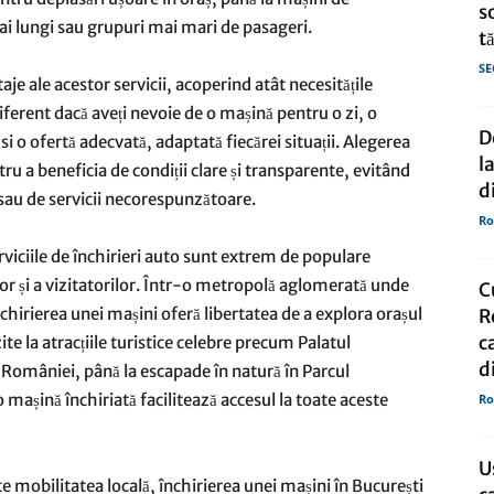
s
ai lungi sau grupuri mai mari de pasageri.
t
de
SE
taje ale acestor servicii, acoperind atât necesitățile
ndiferent dacă aveți nevoie de o mașină pentru o zi, o
D
 o ofertă adecvată, adaptată fiecărei situații. Alegerea
l
ru a beneficia de condiții clare și transparente, evitând
d
 sau de servicii necorespunzătoare.
presa
Ro
rviciile de închirieri auto sunt extrem de populare
ilor și a vizitatorilor. Într-o metropolă aglomerată unde
C
închirierea unei mașini oferă libertatea de a explora orașul
R
c
zite la atracțiile turistice celebre precum Palatul
d
 României, până la escapade în natură în Parcul
mașină închiriată facilitează accesul la toate aceste
Ro
U
te mobilitatea locală, închirierea unei mașini în București