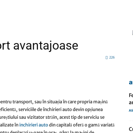
firme
ort avantajoase
226
si
a
tsApp
Pinterest
X
F
pentru transport, sau în situația în care propria mașină
a
eficientă, serviciile de închirieri auto devin opțiunea
comunicate
Al
reștiului sau vizitator străin, acest tip de serviciu se
alizate în
inchirieri auto
din capitală oferă o gamă variată
C
tru deplasări ușoare în oraș, până la mașini de