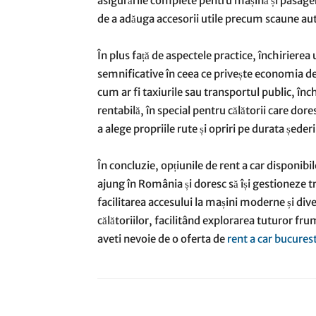
asigurările complete pentru mașină și pasageri
de a adăuga accesorii utile precum scaune aut
În plus față de aspectele practice, închirierea
semnificative în ceea ce privește economia de
cum ar fi taxiurile sau transportul public, înc
rentabilă, în special pentru călătorii care dore
a alege propriile rute și opriri pe durata ședer
În concluzie, opțiunile de rent a car disponibi
ajung în România și doresc să își gestioneze tr
facilitarea accesului la mașini moderne și diver
călătoriilor, facilitând explorarea tuturor fru
aveti nevoie de o oferta de
rent a car bucurest