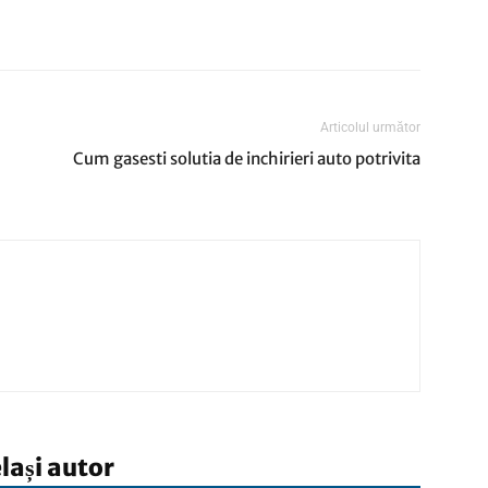
Articolul următor
Cum gasesti solutia de inchirieri auto potrivita
elași autor