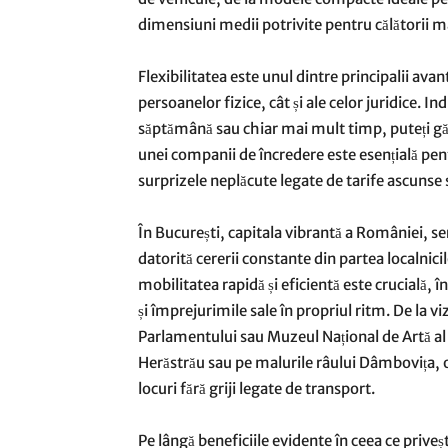
dimensiuni medii potrivite pentru călătorii m
Flexibilitatea este unul dintre principalii avan
persoanelor fizice, cât și ale celor juridice. I
săptămână sau chiar mai mult timp, puteți găsi
unei companii de încredere este esențială pent
surprizele neplăcute legate de tarife ascunse
În București, capitala vibrantă a României, se
datorită cererii constante din partea localnic
mobilitatea rapidă și eficientă este crucială, 
și împrejurimile sale în propriul ritm. De la vi
Parlamentului sau Muzeul Național de Artă al
Herăstrău sau pe malurile râului Dâmbovița, o 
locuri fără griji legate de transport.
Pe lângă beneficiile evidente în ceea ce priveș