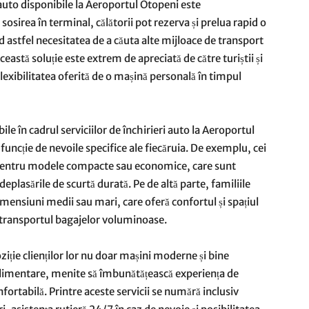
ri auto disponibile la Aeroportul Otopeni este
osirea în terminal, călătorii pot rezerva și prelua rapid o
d astfel necesitatea de a căuta alte mijloace de transport
eastă soluție este extrem de apreciată de către turiștii și
flexibilitatea oferită de o mașină personală în timpul
ile în cadrul serviciilor de închirieri auto la Aeroportul
funcție de nevoile specifice ale fiecăruia. De exemplu, cei
a pentru modele compacte sau economice, care sunt
eplasările de scurtă durată. Pe de altă parte, familiile
mensiuni medii sau mari, care oferă confortul și spațiul
u transportul bagajelor voluminoase.
ziție clienților lor nu doar mașini moderne și bine
suplimentare, menite să îmbunătățească experiența de
nfortabilă. Printre aceste servicii se numără inclusiv