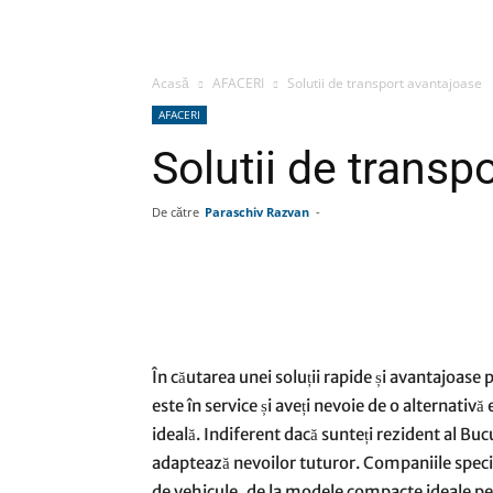
Acasă
AFACERI
Solutii de transport avantajoase
AFACERI
Solutii de transp
De către
Paraschiv Razvan
-
Facebook
Linkedin
Wha
În căutarea unei soluții rapide și avantajoase 
este în service și aveți nevoie de o alternativă 
ideală. Indiferent dacă sunteți rezident al Bucu
adaptează nevoilor tuturor. Companiile speci
de vehicule, de la modele compacte ideale pen