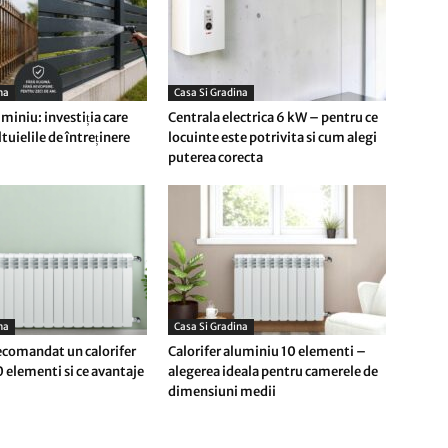
na
Casa Si Gradina
miniu: investiția care
Centrala electrica 6 kW – pentru ce
tuielile de întreținere
locuinte este potrivita si cum alegi
puterea corecta
na
Casa Si Gradina
ecomandat un calorifer
Calorifer aluminiu 10 elementi –
 elementi si ce avantaje
alegerea ideala pentru camerele de
dimensiuni medii