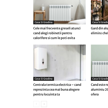
Casa Si Gradina
Casa Si Gradi
Cele mai frecvente greseli atunci
Gard din alu
cand alegi robinetii pentru
elimină chel
calorifere si cum le poti evita
Casa Si Gradina
Casa Si Gradi
Centrala termica electrica – cand
Cand este r
reprezinta cea mai buna alegere
aluminiu 20
pentru locuinta ta
ofera