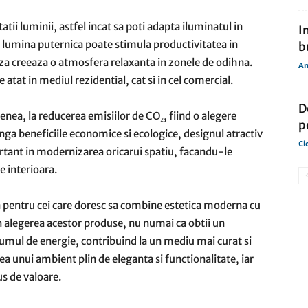
atii luminii, astfel incat sa poti adapta iluminatul in
I
 O lumina puternica poate stimula productivitatea in
b
fuza creeaza o atmosfera relaxanta in zonele de odihna.
An
 atat in mediul rezidential, cat si in cel comercial.
D
enea, la reducerea emisiilor de CO₂, fiind o alegere
p
nga beneficiile economice si ecologice, designul atractiv
Ci
ortant in modernizarea oricarui spatiu, facandu-le
e interioara.
la pentru cei care doresc sa combine estetica moderna cu
in alegerea acestor produse, nu numai ca obtii un
nsumul de energie, contribuind la un mediu mai curat si
ea unui ambient plin de eleganta si functionalitate, iar
us de valoare.