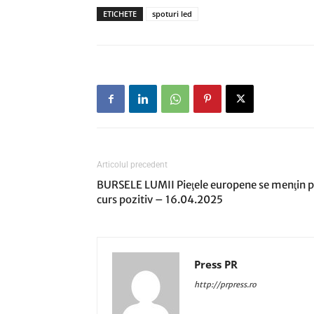
ETICHETE
spoturi led
Articolul precedent
BURSELE LUMII Pieţele europene se menţin 
curs pozitiv – 16.04.2025
Press PR
http://prpress.ro