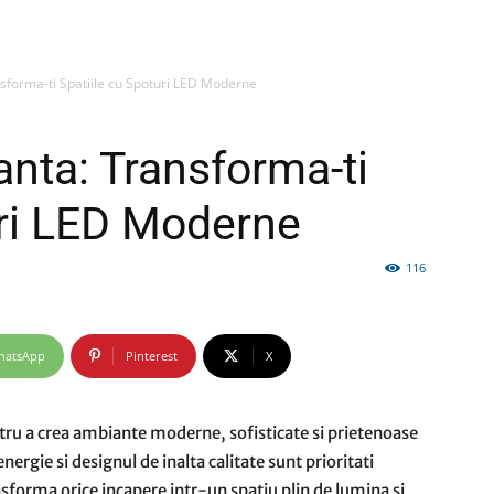
nsforma-ti Spatiile cu Spoturi LED Moderne
firme
ganta: Transforma-ti
uri LED Moderne
116
si
hatsApp
Pinterest
X
comunicate
ntru a crea ambiante moderne, sofisticate si prietenoase
ergie si designul de inalta calitate sunt prioritati
nsforma orice incapere intr-un spatiu plin de lumina si