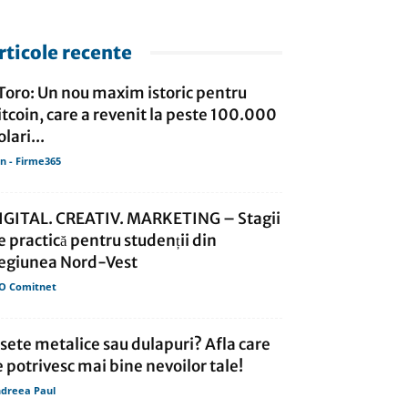
rticole recente
Toro: Un nou maxim istoric pentru
itcoin, care a revenit la peste 100.000
lari...
in - Firme365
IGITAL. CREATIV. MARKETING – Stagii
e practică pentru studenții din
egiunea Nord-Vest
O Comitnet
isete metalice sau dulapuri? Afla care
e potrivesc mai bine nevoilor tale!
dreea Paul