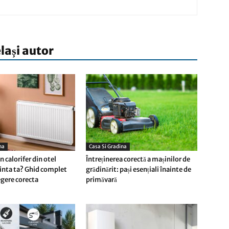
elași autor
na
Casa Si Gradina
 calorifer din otel
Întreținerea corectă a mașinilor de
inta ta? Ghid complet
grădinărit: pași esențiali înainte de
egere corecta
primăvară