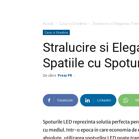
Acasă
Casa si Gradina
Stralucire si Eleganta: Tra
Casa si Gradina
Stralucire si Ele
Spatiile cu Spot
De către
Press PR
-
Facebook
Linkedin
W
Spoturile LED reprezinta solutia perfecta pe
cu mediul. Intr-o epoca in care economia de en
absolute, utilizarea spoturilor LED poate tra