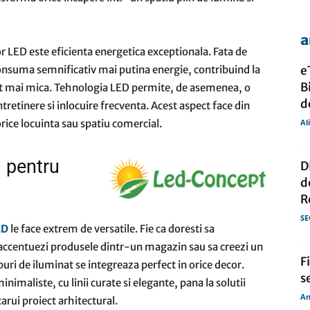
a
de
or LED este eficienta energetica exceptionala. Fata de
consuma semnificativ mai putina energie, contribuind la
e
B
ult mai mica. Tehnologia LED permite, de asemenea, o
do
tretinere si inlocuire frecventa. Acest aspect face din
orice locuinta sau spatiu comercial.
Al
presa
 pentru
D
d
R
SE
ED
le face extrem de versatile. Fie ca doresti sa
 accentuezi produsele dintr-un magazin sau sa creezi un
F
uri de iluminat se integreaza perfect in orice decor.
s
nimaliste, cu linii curate si elegante, pana la solutii
An
carui proiect arhitectural.