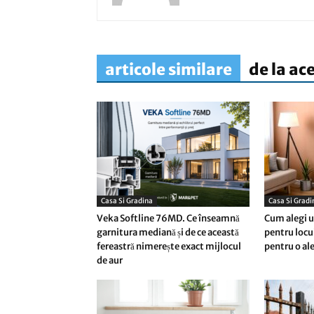
articole similare
de la ac
Casa Si Gradina
Casa Si Gradi
Veka Softline 76MD. Ce înseamnă
Cum alegi un
garnitura mediană și de ce această
pentru locu
fereastră nimerește exact mijlocul
pentru o al
de aur