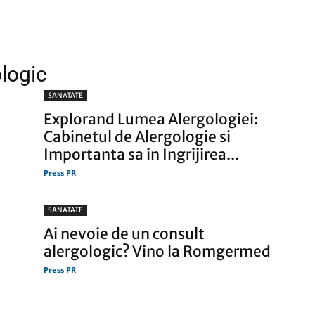
ologic
firme
SANATATE
Explorand Lumea Alergologiei:
Cabinetul de Alergologie si
Importanta sa in Ingrijirea...
Press PR
si
SANATATE
Ai nevoie de un consult
alergologic? Vino la Romgermed
Press PR
comunicate