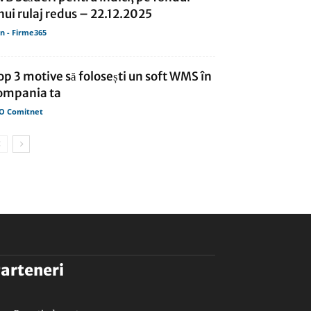
nui rulaj redus – 22.12.2025
in - Firme365
op 3 motive să folosești un soft WMS în
ompania ta
O Comitnet
arteneri