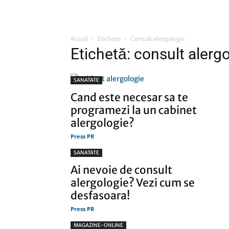
Acasă
Etichete
Consult alergologic
Etichetă: consult alerg
SANATATE
Cand este necesar sa te
programezi la un cabinet
alergologie?
Press PR
SANATATE
Ai nevoie de consult
alergologie? Vezi cum se
desfasoara!
Press PR
MAGAZINE-ONLINE