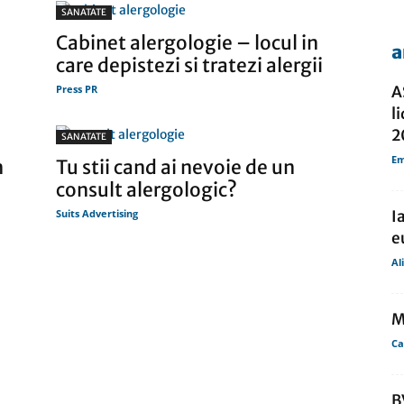
SANATATE
i
Cabinet alergologie – locul in
a
care depistezi si tratezi alergii
de
Press PR
A
l
2
SANATATE
Em
n
Tu stii cand ai nevoie de un
presa
consult alergologic?
Suits Advertising
I
e
Al
M
Ca
B