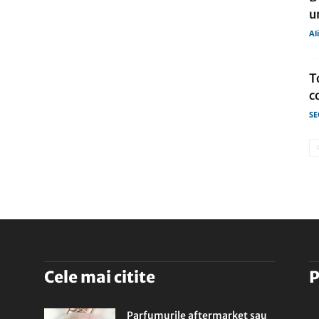
u
Al
T
c
SE
Cele mai citite
P
Parfumurile aftermarket sau