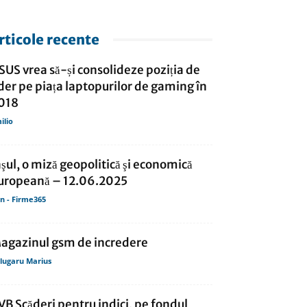
rticole recente
SUS vrea să-și consolideze poziția de
ider pe piața laptopurilor de gaming în
018
ilio
aşul, o miză geopolitică şi economică
uropeană – 12.06.2025
in - Firme365
agazinul gsm de incredere
lugaru Marius
VB Scăderi pentru indici, pe fondul