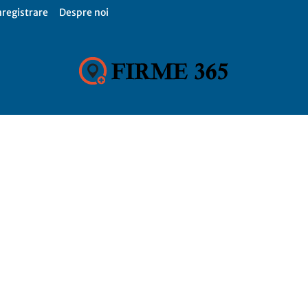
nregistrare
Despre noi
Firme
365,
Catalog