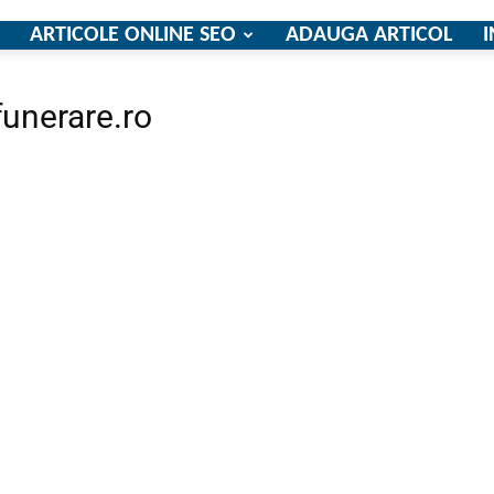
ARTICOLE ONLINE SEO
ADAUGA ARTICOL
I
funerare.ro
firme
si
comunicate