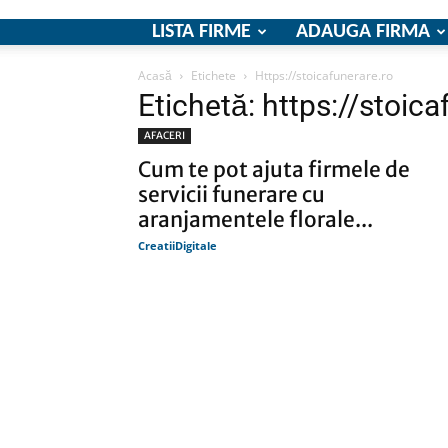
LISTA FIRME
ADAUGA FIRMA
Acasă
Etichete
Https://stoicafunerare.ro
Etichetă: https://stoica
AFACERI
Cum te pot ajuta firmele de
servicii funerare cu
aranjamentele florale...
CreatiiDigitale