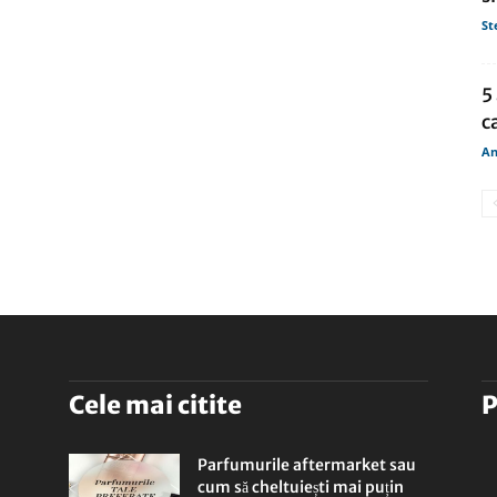
St
5
c
An
Cele mai citite
P
Parfumurile aftermarket sau
cum să cheltuiești mai puțin