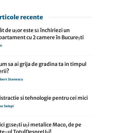
rticole recente
ât de ușor este să închiriezi un
partament cu 2 camere în București
in
um sa ai grija de gradina ta in timpul
erii?
bert Stanescu
istractie si tehnologie pentru cei mici
a Salapi
ici găsești uși metalice Maco, de pe
ite-ul TotulDespreUși!