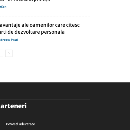
efan
 avantaje ale oamenilor care citesc
arti de dezvoltare personala
dreea Paul
arteneri
Povesti adevarate