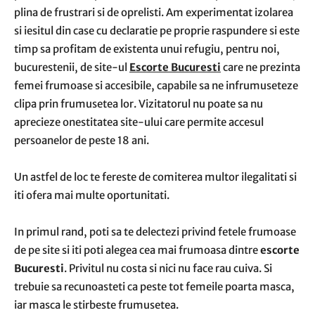
plina de frustrari si de oprelisti. Am experimentat izolarea
si iesitul din case cu declaratie pe proprie raspundere si este
timp sa profitam de existenta unui refugiu, pentru noi,
bucurestenii, de site-ul
Escorte Bucuresti
care ne prezinta
femei frumoase si accesibile, capabile sa ne infrumuseteze
clipa prin frumusetea lor. Vizitatorul nu poate sa nu
aprecieze onestitatea site-ului care permite accesul
persoanelor de peste 18 ani.
Un astfel de loc te fereste de comiterea multor ilegalitati si
iti ofera mai multe oportunitati.
In primul rand, poti sa te delectezi privind fetele frumoase
de pe site si iti poti alegea cea mai frumoasa dintre
escorte
Bucuresti
. Privitul nu costa si nici nu face rau cuiva. Si
trebuie sa recunoasteti ca peste tot femeile poarta masca,
iar masca le stirbeste frumusetea.