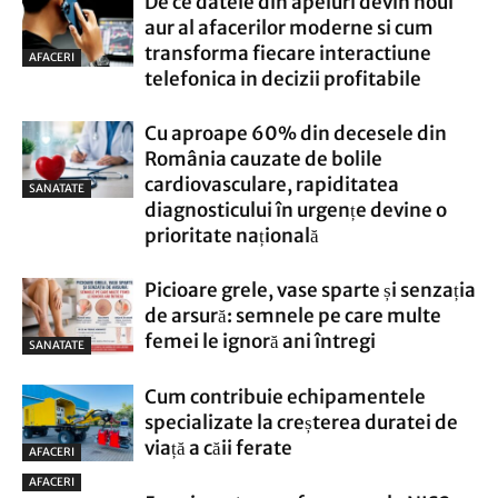
De ce datele din apeluri devin noul
aur al afacerilor moderne si cum
transforma fiecare interactiune
AFACERI
telefonica in decizii profitabile
Cu aproape 60% din decesele din
România cauzate de bolile
cardiovasculare, rapiditatea
SANATATE
diagnosticului în urgențe devine o
prioritate națională
Picioare grele, vase sparte și senzația
de arsură: semnele pe care multe
femei le ignoră ani întregi
SANATATE
Cum contribuie echipamentele
specializate la creșterea duratei de
viață a căii ferate
AFACERI
AFACERI