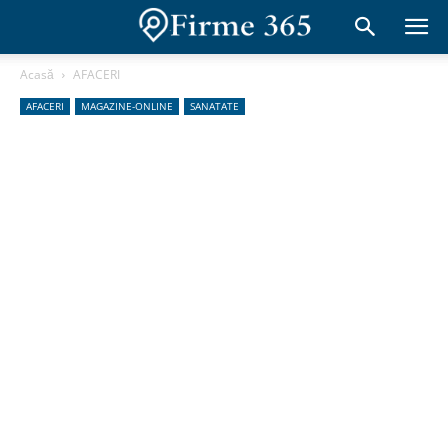
Acasă
AFACERI
AFACERI
MAGAZINE-ONLINE
SANATATE