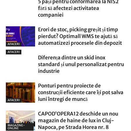
5 pași pentru conformarea la NIS2
fără să afectezi activitatea
companiei
Erori de stoc, picking greșit și timp
pierdut? Optimall WMS te ajută să
automatizezi procesele din depozit
AFACERI
AFACERI
Diferența dintre un skid inox
standard și unul personalizat pentru
industrie
Ponturi pentru proiecte de
construcții eficiente care îți pot salva
luni întregi de muncă
AFACERI
CAPOD’OPERA12 deschide un nou
magazin de haine de lux in Cluj-
MAGAZINE-
Napoca, pe Strada Horea nr. 8
ONLINE