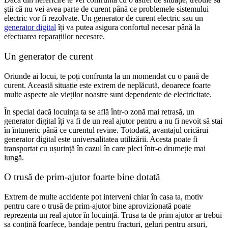
știi că nu vei avea parte de curent până ce problemele sistemului
electric vor fi rezolvate. Un generator de curent electric sau un
generator digital
îți va putea asigura confortul necesar până la
efectuarea reparațiilor necesare.
Un generator de curent
Oriunde ai locui, te poți confrunta la un momendat cu o pană de
curent. Această situație este extrem de neplăcută, deoarece foarte
multe aspecte ale vieților noastre sunt dependente de electricitate.
În special dacă locuința ta se află într-o zonă mai retrasă, un
generator digital îți va fi de un real ajutor pentru a nu fi nevoit să stai
în întuneric până ce curentul revine. Totodată, avantajul oricărui
generator digital este universalitatea utilizării. Acesta poate fi
transportat cu ușurință în cazul în care pleci într-o drumeție mai
lungă.
O trusă de prim-ajutor foarte bine dotată
Extrem de multe accidente pot interveni chiar în casa ta, motiv
pentru care o trusă de prim-ajutor bine aprovizionată poate
reprezenta un real ajutor în locuință. Trusa ta de prim ajutor ar trebui
sa conțină foarfece, bandaje pentru fracturi, geluri pentru arsuri,