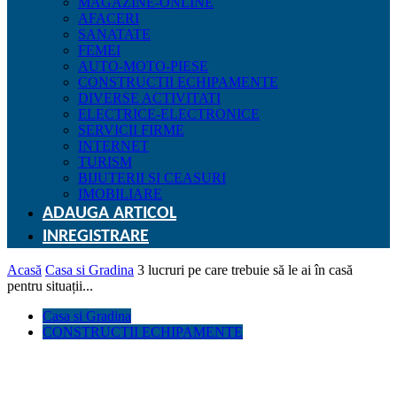
MAGAZINE-ONLINE
AFACERI
SANATATE
FEMEI
AUTO-MOTO-PIESE
CONSTRUCTII ECHIPAMENTE
DIVERSE ACTIVITATI
ELECTRICE-ELECTRONICE
SERVICII FIRME
INTERNET
TURISM
BIJUTERII SI CEASURI
IMOBILIARE
ADAUGA ARTICOL
INREGISTRARE
Acasă
Casa si Gradina
3 lucruri pe care trebuie să le ai în casă
pentru situații...
Casa si Gradina
CONSTRUCTII ECHIPAMENTE