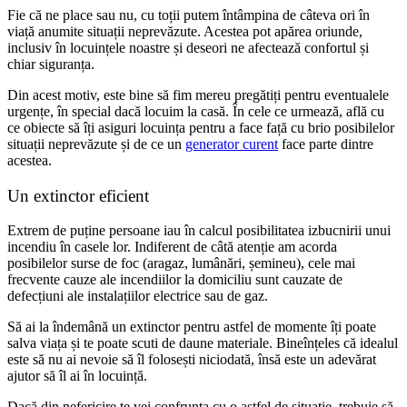
Fie că ne place sau nu, cu toții putem întâmpina de câteva ori în
viață anumite situații neprevăzute. Acestea pot apărea oriunde,
inclusiv în locuințele noastre și deseori ne afectează confortul și
chiar siguranța.
Din acest motiv, este bine să fim mereu pregătiți pentru eventualele
urgențe, în special dacă locuim la casă. În cele ce urmează, află cu
ce obiecte să îți asiguri locuința pentru a face față cu brio posibilelor
situații neprevăzute și de ce un
generator curent
face parte dintre
acestea.
Un extinctor eficient
Extrem de puține persoane iau în calcul posibilitatea izbucnirii unui
incendiu în casele lor. Indiferent de câtă atenție am acorda
posibilelor surse de foc (aragaz, lumânări, șemineu), cele mai
frecvente cauze ale incendiilor la domiciliu sunt cauzate de
defecțiuni ale instalațiilor electrice sau de gaz.
Să ai la îndemână un extinctor pentru astfel de momente îți poate
salva viața și te poate scuti de daune materiale. Bineînțeles că idealul
este să nu ai nevoie să îl folosești niciodată, însă este un adevărat
ajutor să îl ai în locuință.
Dacă din nefericire te vei confrunta cu o astfel de situație, trebuie să