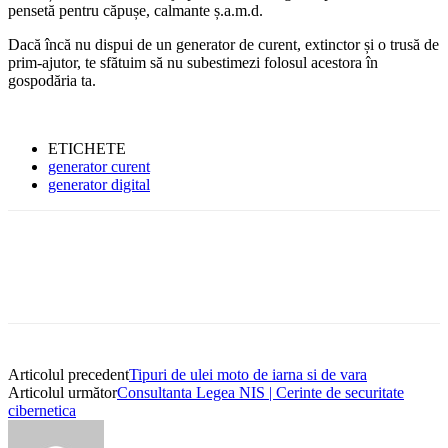
pensetă pentru căpușe, calmante ș.a.m.d.
Dacă încă nu dispui de un generator de curent, extinctor și o trusă de
prim-ajutor, te sfătuim să nu subestimezi folosul acestora în
gospodăria ta.
ETICHETE
generator curent
generator digital
Articolul precedent
Tipuri de ulei moto de iarna si de vara
Articolul următor
Consultanta Legea NIS | Cerinte de securitate
cibernetica