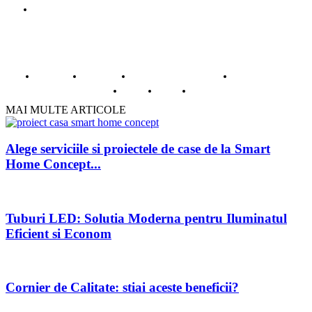
Gazduire web
© Copyright -ADAD Design SRL
Despre noi
Inregistrare
Informatii despre Firme365
Termeni si conditii
Cookie
ANPC
Contact
MAI MULTE ARTICOLE
Alege serviciile si proiectele de case de la Smart
Home Concept...
Tuburi LED: Solutia Moderna pentru Iluminatul
Eficient si Econom
Cornier de Calitate: stiai aceste beneficii?