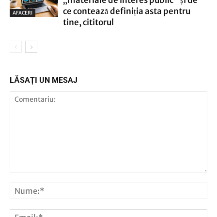
„materiale de interes public” și de
ce contează definiția asta pentru
AFACERI
tine, cititorul
LĂSAȚI UN MESAJ