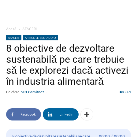
Acasă
AFACERI
AFACERI
ARTICOLE SEO AUDIO
8 obiective de dezvoltare
sustenabilă pe care trebuie
să le explorezi dacă activezi
în industria alimentară
De către
SEO Comitnet
-
669
Facebook
Linkedin
8 obiective de dezvoltare sustenabilă pe care
00:00
/
00:00