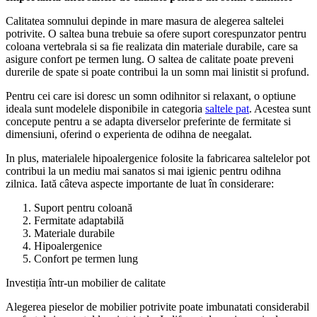
Calitatea somnului depinde in mare masura de alegerea saltelei
potrivite. O saltea buna trebuie sa ofere suport corespunzator pentru
coloana vertebrala si sa fie realizata din materiale durabile, care sa
asigure confort pe termen lung. O saltea de calitate poate preveni
durerile de spate si poate contribui la un somn mai linistit si profund.
Pentru cei care isi doresc un somn odihnitor si relaxant, o optiune
ideala sunt modelele disponibile in categoria
saltele pat
. Acestea sunt
concepute pentru a se adapta diverselor preferinte de fermitate si
dimensiuni, oferind o experienta de odihna de neegalat.
In plus, materialele hipoalergenice folosite la fabricarea saltelelor pot
contribui la un mediu mai sanatos si mai igienic pentru odihna
zilnica. Iată câteva aspecte importante de luat în considerare:
Suport pentru coloană
Fermitate adaptabilă
Materiale durabile
Hipoalergenice
Confort pe termen lung
Investiția într-un mobilier de calitate
Alegerea pieselor de mobilier potrivite poate imbunatati considerabil