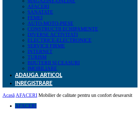
MAGAZINE-ONLINE
AFACERI
SANATATE
FEMEI
AUTO-MOTO-PIESE
CONSTRUCTII ECHIPAMENTE
DIVERSE ACTIVITATI
ELECTRICE-ELECTRONICE
SERVICII FIRME
INTERNET
TURISM
BIJUTERII SI CEASURI
IMOBILIARE
ADAUGA ARTICOL
INREGISTRARE
Acasă
AFACERI
Mobilier de calitate pentru un confort desavarsit
AFACERI