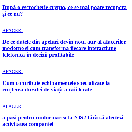
După o escrocherie crypto, ce se mai poate recupera
și ce nu?
AFACERI
De ce datele din apeluri devin noul aur al afacerilor
moderne si cum transforma fiecare interactiune
telefonica in decizii profitabile
AFACERI
Cum contribuie echipamentele specializate la
creșterea duratei de viață a căii ferate
AFACERI
5 pași pentru conformarea la NIS2 fără să afectezi
activitatea companiei