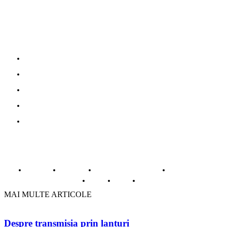
Parteneri
Povesti adevarate
Oferte turism
Mobila la comanda Bucuresti
Web Design profesional
Gazduire web
© Copyright -ADAD Design SRL
Despre noi
Inregistrare
Informatii despre Firme365
Termeni si conditii
Cookie
ANPC
Contact
MAI MULTE ARTICOLE
Despre transmisia prin lanțuri