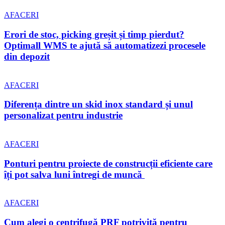
AFACERI
Erori de stoc, picking greșit și timp pierdut?
Optimall WMS te ajută să automatizezi procesele
din depozit
AFACERI
Diferența dintre un skid inox standard și unul
personalizat pentru industrie
AFACERI
Ponturi pentru proiecte de construcții eficiente care
îți pot salva luni întregi de muncă
AFACERI
Cum alegi o centrifugă PRF potrivită pentru