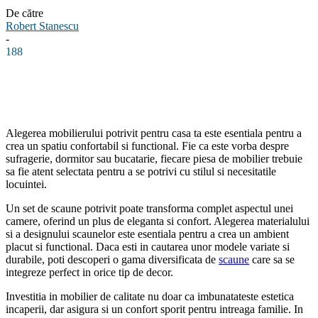
De către
Robert Stanescu
-
188
Facebook
Linkedin
WhatsApp
Pinterest
Alegerea mobilierului potrivit pentru casa ta este esentiala pentru a
crea un spatiu confortabil si functional. Fie ca este vorba despre
sufragerie, dormitor sau bucatarie, fiecare piesa de mobilier trebuie
sa fie atent selectata pentru a se potrivi cu stilul si necesitatile
locuintei.
Un set de scaune potrivit poate transforma complet aspectul unei
camere, oferind un plus de eleganta si confort. Alegerea materialului
si a designului scaunelor este esentiala pentru a crea un ambient
placut si functional. Daca esti in cautarea unor modele variate si
durabile, poti descoperi o gama diversificata de
scaune
care sa se
integreze perfect in orice tip de decor.
Investitia in mobilier de calitate nu doar ca imbunatateste estetica
incaperii, dar asigura si un confort sporit pentru intreaga familie. In