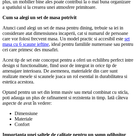
plus, un mobilier bine ales poate contribui la o mai buna organizare
a spatiului si la crearea unei atmosfere primitoare.
Cum sa alegi un set de masa potrivit
Atunci cand alegi un set de masa pentru dining, trebuie sa iei in
considerare atat dimensiunea incaperii, cat si numarul de persoane
care vor folosi frecvent masa. Un model practic si accesibil este
set
masa cu 6 scaune ieftine
, ideal pentru familiile numeroase sau pentru
cei care primesc des musafiri.
Acest tip de set este conceput pentru a oferi un echilibru perfect intre
design si functionalitate, fiind usor de integrat in orice tip de
amenajare interioara. De asemenea, materialele din care sunt
realizate mesele si scaunele joaca un rol esential in durabilitatea si
estetica acestora.
Optand pentru un set din lemn masiv sau metal combinat cu sticla,
poti adauga un plus de rafinament si rezistenta in timp. Iată câteva
aspecte de avut în vedere:
Dimensiune
Materiale
Confort
Importanta unei saltele de calitate pentru un somn odihnitor