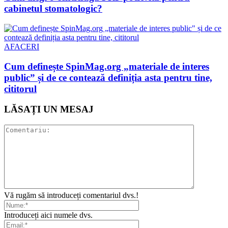
cabinetul stomatologic?
AFACERI
Cum definește SpinMag.org „materiale de interes
public” și de ce contează definiția asta pentru tine,
cititorul
LĂSAȚI UN MESAJ
Vă rugăm să introduceți comentariul dvs.!
Introduceți aici numele dvs.