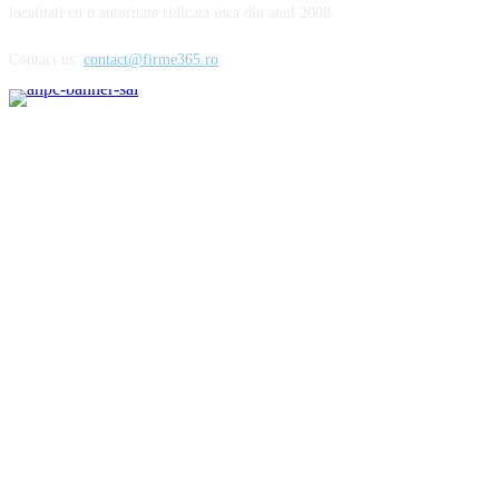
localitati cu o autoritate ridicata inca din anul 2008.
Contact us:
contact@firme365.ro
Cele mai citite
Parfumurile aftermarket sau cum să cheltuiești mai puțin pentru esențele
preferate
Importanta unei alimentatii echilibrate in mentinerea starii de sanatate
Pantofii barbatesti din lac – o alegere rafinata