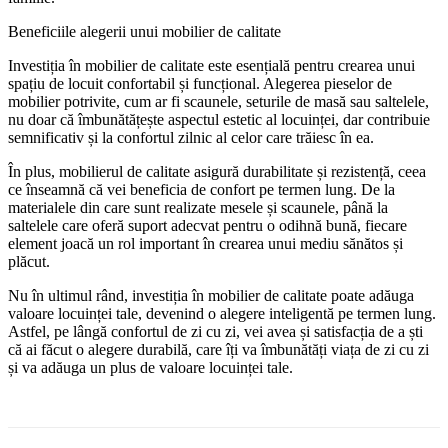
Beneficiile alegerii unui mobilier de calitate
Investiția în mobilier de calitate este esențială pentru crearea unui
spațiu de locuit confortabil și funcțional. Alegerea pieselor de
mobilier potrivite, cum ar fi scaunele, seturile de masă sau saltelele,
nu doar că îmbunătățește aspectul estetic al locuinței, dar contribuie
semnificativ și la confortul zilnic al celor care trăiesc în ea.
În plus, mobilierul de calitate asigură durabilitate și rezistență, ceea
ce înseamnă că vei beneficia de confort pe termen lung. De la
materialele din care sunt realizate mesele și scaunele, până la
saltelele care oferă suport adecvat pentru o odihnă bună, fiecare
element joacă un rol important în crearea unui mediu sănătos și
plăcut.
Nu în ultimul rând, investiția în mobilier de calitate poate adăuga
valoare locuinței tale, devenind o alegere inteligentă pe termen lung.
Astfel, pe lângă confortul de zi cu zi, vei avea și satisfacția de a ști
că ai făcut o alegere durabilă, care îți va îmbunătăți viața de zi cu zi
și va adăuga un plus de valoare locuinței tale.