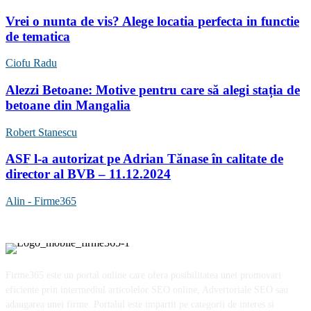
Vrei o nunta de vis? Alege locatia perfecta in functie
de tematica
Ciofu Radu
Alezzi Betoane: Motive pentru care să alegi stația de
betoane din Mangalia
Robert Stanescu
ASF l-a autorizat pe Adrian Tănase în calitate de
director al BVB – 11.12.2024
Alin - Firme365
Firme365 este un portal online care ofera posibilitatea unei promovari
eficiente prin intermediul articolelor SEO online, Advertoriale SEO sau
adaugarea unei firme. Portalul este impartit pe categorii de interes si