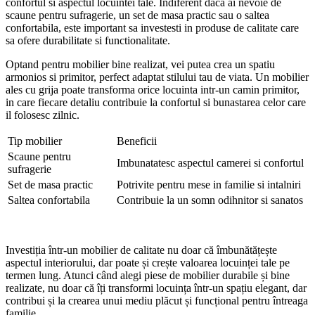
confortul si aspectul locuintei tale. Indiferent daca ai nevoie de
scaune pentru sufragerie, un set de masa practic sau o saltea
confortabila, este important sa investesti in produse de calitate care
sa ofere durabilitate si functionalitate.
Optand pentru mobilier bine realizat, vei putea crea un spatiu
armonios si primitor, perfect adaptat stilului tau de viata. Un mobilier
ales cu grija poate transforma orice locuinta intr-un camin primitor,
in care fiecare detaliu contribuie la confortul si bunastarea celor care
il folosesc zilnic.
Tip mobilier
Beneficii
Scaune pentru
Imbunatatesc aspectul camerei si confortul
sufragerie
Set de masa practic
Potrivite pentru mese in familie si intalniri
Saltea confortabila
Contribuie la un somn odihnitor si sanatos
Investiția într-un mobilier de calitate nu doar că îmbunătățește
aspectul interiorului, dar poate și crește valoarea locuinței tale pe
termen lung. Atunci când alegi piese de mobilier durabile și bine
realizate, nu doar că îți transformi locuința într-un spațiu elegant, dar
contribui și la crearea unui mediu plăcut și funcțional pentru întreaga
familie.