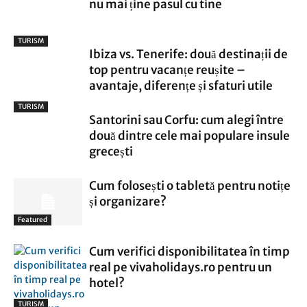
nu mai ține pasul cu tine
TURISM
Ibiza vs. Tenerife: două destinații de
top pentru vacanțe reușite –
avantaje, diferențe și sfaturi utile
TURISM
Santorini sau Corfu: cum alegi între
două dintre cele mai populare insule
grecești
Cum folosești o tabletă pentru notițe
și organizare?
Featured
Cum verifici disponibilitatea în timp
real pe vivaholidays.ro pentru un
hotel?
TURISM