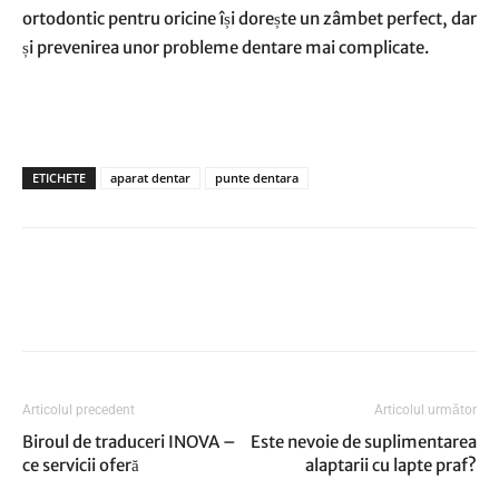
ortodontic pentru oricine își dorește un zâmbet perfect, dar
și prevenirea unor probleme dentare mai complicate.
ETICHETE
aparat dentar
punte dentara
Articolul precedent
Articolul următor
Biroul de traduceri INOVA –
Este nevoie de suplimentarea
ce servicii oferă
alaptarii cu lapte praf?