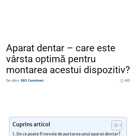
Aparat dentar – care este
vârsta optimă pentru
montarea acestui dispozitiv?
De către
SEO Comitnet
-
435
Facebook
Linkedin
WhatsApp
Pin
Cuprins articol
De ce poate fi nevoie de purtarea unui aparat dentar?