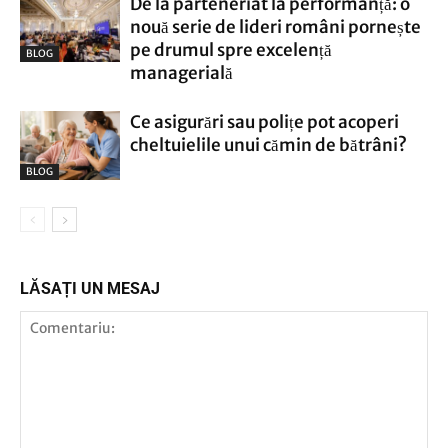
De la parteneriat la performanță: o
nouă serie de lideri români pornește
pe drumul spre excelență
BLOG
managerială
Ce asigurări sau polițe pot acoperi
cheltuielile unui cămin de bătrâni?
BLOG
LĂSAȚI UN MESAJ