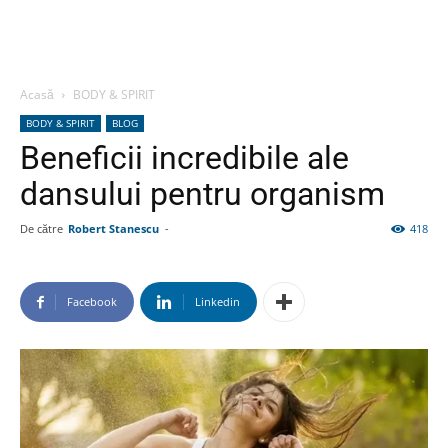
Acasă
BODY & SPIRIT
BODY & SPIRIT
BLOG
Beneficii incredibile ale
dansului pentru organism
De către
Robert Stanescu
-
418
Facebook
Linkedin