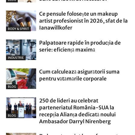
Ce pensule folosește un makeup
artist profesionist în 2026, sfat de la
Ianawillkofer
BODY & SPIRIT
Palpatoare rapide în producția de
serie: eficiență maximă
INDUSTRIE
Cum calculează asigurătorii suma
pentru vătămările corporale
BLOG
250 de lideri au celebrat
parteneriatul România-SUA la
recepția Alianța dedicată noului
BLOG
Ambasador Darryl Nirenberg