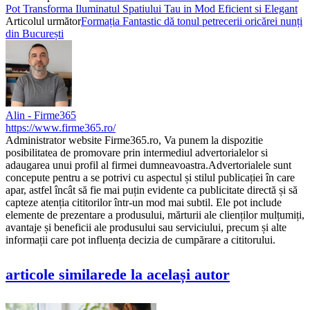
Pot Transforma Iluminatul Spatiului Tau in Mod Eficient si Elegant
Articolul următor
Formația Fantastic dă tonul petrecerii oricărei nunți
din București
Alin - Firme365
https://www.firme365.ro/
Administrator website Firme365.ro, Va punem la dispozitie
posibilitatea de promovare prin intermediul advertorialelor si
adaugarea unui profil al firmei dumneavoastra.Advertorialele sunt
concepute pentru a se potrivi cu aspectul și stilul publicației în care
apar, astfel încât să fie mai puțin evidente ca publicitate directă și să
capteze atenția cititorilor într-un mod mai subtil. Ele pot include
elemente de prezentare a produsului, mărturii ale clienților mulțumiți,
avantaje și beneficii ale produsului sau serviciului, precum și alte
informații care pot influența decizia de cumpărare a cititorului.
articole similare
de la același autor