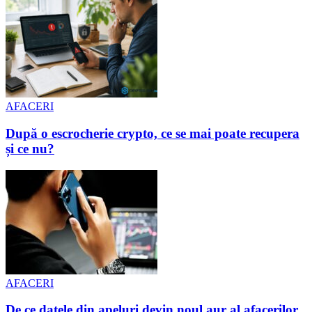
AFACERI
După o escrocherie crypto, ce se mai poate recupera
și ce nu?
AFACERI
De ce datele din apeluri devin noul aur al afacerilor