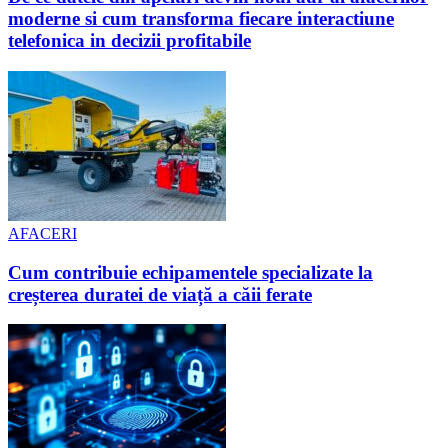
moderne si cum transforma fiecare interactiune
telefonica in decizii profitabile
AFACERI
Cum contribuie echipamentele specializate la
creșterea duratei de viață a căii ferate