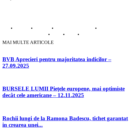
© Copyright -ADAD Design SRL
Despre noi
Inregistrare
Informatii despre Firme365
Termeni si conditii
Cookie
ANPC
Contact
MAI MULTE ARTICOLE
BVB Aprecieri pentru majoritatea indicilor –
27.09.2025
BURSELE LUMII Pieţele europene, mai optimiste
decât cele americane – 12.11.2025
Rochii lungi de la Ramona Badescu, tichet garantat
in crearea unei...