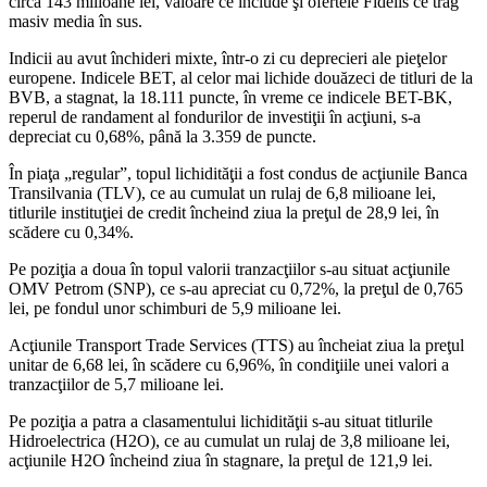
circa 143 milioane lei, valoare ce include şi ofertele Fidelis ce trag
masiv media în sus.
Indicii au avut închideri mixte, într-o zi cu deprecieri ale pieţelor
europene. Indicele BET, al celor mai lichide douăzeci de titluri de la
BVB, a stagnat, la 18.111 puncte, în vreme ce indicele BET-BK,
reperul de randament al fondurilor de investiţii în acţiuni, s-a
depreciat cu 0,68%, până la 3.359 de puncte.
În piaţa „regular”, topul lichidităţii a fost condus de acţiunile Banca
Transilvania (TLV), ce au cumulat un rulaj de 6,8 milioane lei,
titlurile instituţiei de credit încheind ziua la preţul de 28,9 lei, în
scădere cu 0,34%.
Pe poziţia a doua în topul valorii tranzacţiilor s-au situat acţiunile
OMV Petrom (SNP), ce s-au apreciat cu 0,72%, la preţul de 0,765
lei, pe fondul unor schimburi de 5,9 milioane lei.
Acţiunile Transport Trade Services (TTS) au încheiat ziua la preţul
unitar de 6,68 lei, în scădere cu 6,96%, în condiţiile unei valori a
tranzacţiilor de 5,7 milioane lei.
Pe poziţia a patra a clasamentului lichidităţii s-au situat titlurile
Hidroelectrica (H2O), ce au cumulat un rulaj de 3,8 milioane lei,
acţiunile H2O încheind ziua în stagnare, la preţul de 121,9 lei.