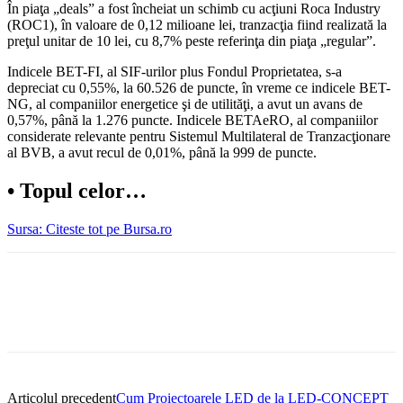
În piaţa „deals” a fost încheiat un schimb cu acţiuni Roca Industry
(ROC1), în valoare de 0,12 milioane lei, tranzacţia fiind realizată la
preţul unitar de 10 lei, cu 8,7% peste referinţa din piaţa „regular”.
Indicele BET-FI, al SIF-urilor plus Fondul Proprietatea, s-a
depreciat cu 0,55%, la 60.526 de puncte, în vreme ce indicele BET-
NG, al companiilor energetice şi de utilităţi, a avut un avans de
0,57%, până la 1.276 puncte. Indicele BETAeRO, al companiilor
considerate relevante pentru Sistemul Multilateral de Tranzacţionare
al BVB, a avut recul de 0,01%, până la 999 de puncte.
•
Topul celor…
Sursa: Citeste tot pe Bursa.ro
Articolul precedent
Cum Proiectoarele LED de la LED-CONCEPT