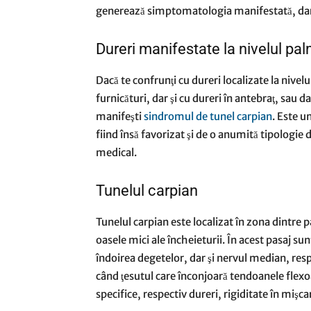
generează simptomatologia manifestată, dar şi
Dureri manifestate la nivelul pal
Dacă te confrunţi cu dureri localizate la nivel
furnicături, dar şi cu dureri în antebraţ, sau 
manifeşti
sindromul de tunel carpian
. Este u
fiind însă favorizat şi de o anumită tipologie d
medical.
Tunelul carpian
Tunelul carpian este localizat în zona dintre p
oasele mici ale încheieturii. În acest pasaj s
îndoirea degetelor, dar şi nervul median, resp
când ţesutul care înconjoară tendoanele flex
specifice, respectiv dureri, rigiditate în mişca