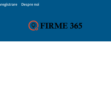
nregistrare
Despre noi
Firme
365,
Catalog