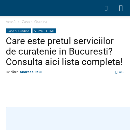
Acasă
Casa si Gradina
Casa si Gradina
SERVICII FIRME
Care este pretul serviciilor
de curatenie in Bucuresti?
Consulta aici lista completa!
De către
Andreea Paul
-
415
Facebook
Linkedin
WhatsApp
Pin