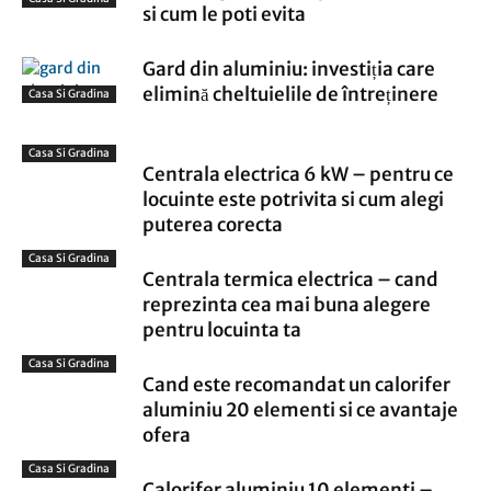
si cum le poti evita
Gard din aluminiu: investiția care
elimină cheltuielile de întreținere
Casa Si Gradina
Casa Si Gradina
Centrala electrica 6 kW – pentru ce
locuinte este potrivita si cum alegi
puterea corecta
Casa Si Gradina
Centrala termica electrica – cand
reprezinta cea mai buna alegere
pentru locuinta ta
Casa Si Gradina
Cand este recomandat un calorifer
aluminiu 20 elementi si ce avantaje
ofera
Casa Si Gradina
Calorifer aluminiu 10 elementi –