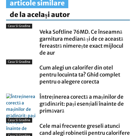
articole similare
de la același autor
Casa Si Gradina
Veka Softline 76MD. Ce înseamnă
garnitura mediană și de ce această
fereastră nimerește exact mijlocul
de aur
Casa Si Gradina
Cum alegi un calorifer din otel
pentru locuinta ta? Ghid complet
pentru o alegere corecta
Întreținerea corectă a mașinilor de
grădinărit: pași esențiali înainte de
primăvară
Casa Si Gradina
Cele mai frecvente greseli atunci
cand alegi robinetii pentru calorifere
Casa Si Gradina