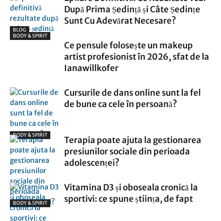
După Prima Ședință și Câte Ședințe
Sunt Cu Adevărat Necesare?
BLOG
BODY & SPIRIT
Ce pensule folosește un makeup
artist profesionist în 2026, sfat de la
Ianawillkofer
Cursurile de dans online sunt la fel
de bune ca cele în persoană?
BODY & SPIRIT
Terapia poate ajuta la gestionarea
presiunilor sociale din perioada
adolescenței?
Vitamina D3 și oboseala cronică la
sportivi: ce spune știința, de fapt
BODY & SPIRIT