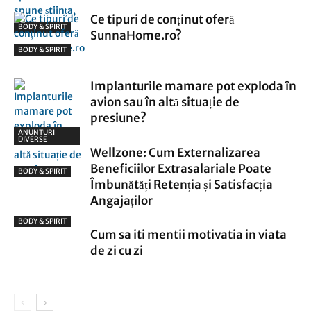
Ce tipuri de conținut oferă
BODY & SPIRIT
SunnaHome.ro?
BODY & SPIRIT
Implanturile mamare pot exploda în
avion sau în altă situație de
presiune?
ANUNTURI
DIVERSE
Wellzone: Cum Externalizarea
Beneficiilor Extrasalariale Poate
BODY & SPIRIT
Îmbunătăți Retenția și Satisfacția
Angajaților
BODY & SPIRIT
Cum sa iti mentii motivatia in viata
de zi cu zi