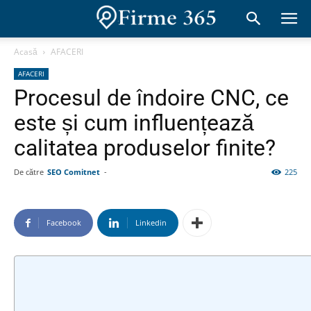
Acasă
AFACERI
AFACERI
Procesul de îndoire CNC, ce
este și cum influențează
calitatea produselor finite?
De către
SEO Comitnet
-
225
Facebook
Linkedin