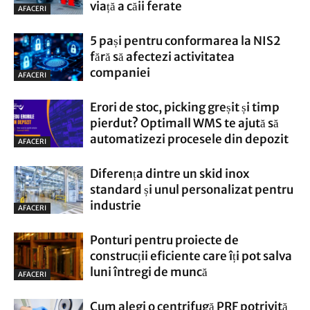
viață a căii ferate
AFACERI
5 pași pentru conformarea la NIS2
fără să afectezi activitatea
companiei
AFACERI
Erori de stoc, picking greșit și timp
pierdut? Optimall WMS te ajută să
automatizezi procesele din depozit
AFACERI
Diferența dintre un skid inox
standard și unul personalizat pentru
industrie
AFACERI
Ponturi pentru proiecte de
construcții eficiente care îți pot salva
luni întregi de muncă
AFACERI
Cum alegi o centrifugă PRF potrivită