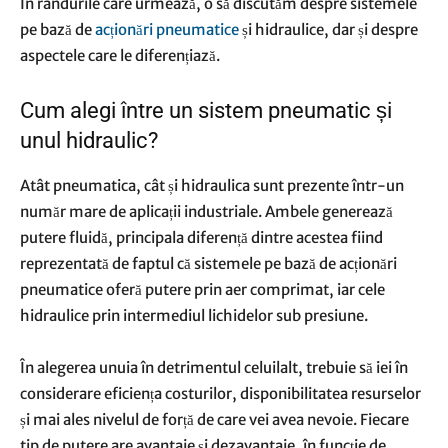
În rândurile care urmează, o să discutăm despre sistemele
pe bază de
acționări pneumatice
și hidraulice, dar și despre
aspectele care le diferențiază.
Cum alegi între un sistem pneumatic și
unul hidraulic?
Atât pneumatica, cât și hidraulica sunt prezente într-un
număr mare de aplicații industriale. Ambele generează
putere fluidă, principala diferență dintre acestea fiind
reprezentată de faptul că sistemele pe bază de acționări
pneumatice oferă putere prin aer comprimat, iar cele
hidraulice prin intermediul lichidelor sub presiune.
În alegerea unuia în detrimentul celuilalt, trebuie să iei în
considerare eficiența costurilor, disponibilitatea resurselor
și mai ales nivelul de forță de care vei avea nevoie. Fiecare
tip de putere are avantaje și dezavantaje, în funcție de