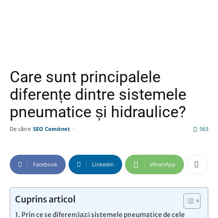
Care sunt principalele
diferențe dintre sistemele
pneumatice și hidraulice?
De către
SEO Comitnet
-
563
Facebook
Linkedin
WhatsApp
Cuprins articol
Prin ce se diferențiază sistemele pneumatice de cele