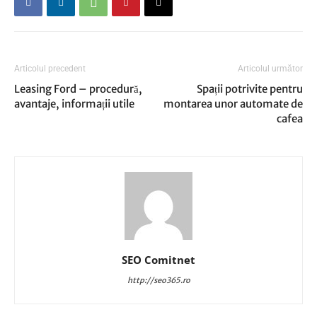
Articolul precedent
Articolul următor
Leasing Ford – procedură,
Spații potrivite pentru
avantaje, informații utile
montarea unor automate de
cafea
SEO Comitnet
http://seo365.ro