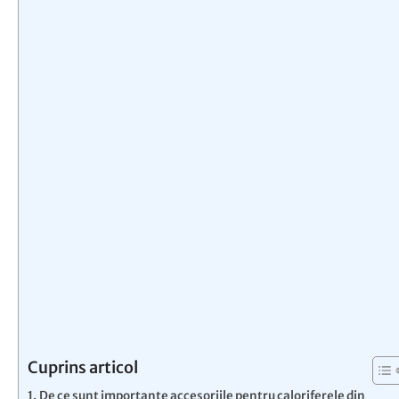
Cuprins articol
De ce sunt importante accesoriile pentru caloriferele din