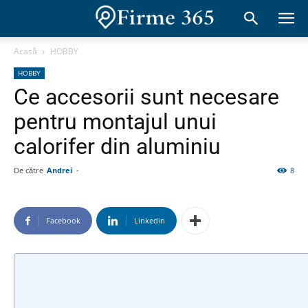
Acasă
HOBBY
HOBBY
Ce accesorii sunt necesare
pentru montajul unui
calorifer din aluminiu
De către
Andrei
-
8
Facebook
Linkedin