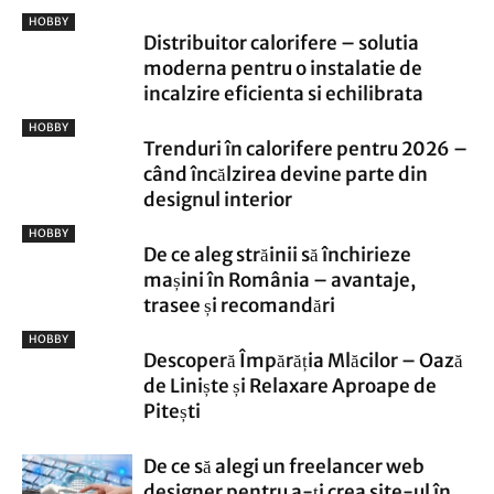
HOBBY
Distribuitor calorifere – solutia
moderna pentru o instalatie de
incalzire eficienta si echilibrata
HOBBY
Trenduri în calorifere pentru 2026 –
când încălzirea devine parte din
designul interior
HOBBY
De ce aleg străinii să închirieze
mașini în România – avantaje,
trasee și recomandări
HOBBY
Descoperă Împărăția Mlăcilor – Oază
de Liniște și Relaxare Aproape de
Pitești
De ce să alegi un freelancer web
designer pentru a-ți crea site-ul în