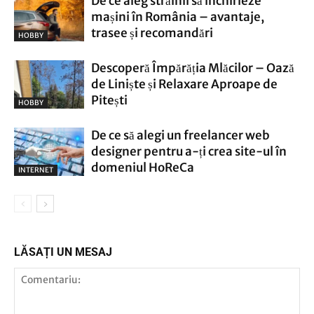
De ce aleg străinii să închirieze
mașini în România – avantaje,
trasee și recomandări
HOBBY
Descoperă Împărăția Mlăcilor – Oază
de Liniște și Relaxare Aproape de
Pitești
HOBBY
De ce să alegi un freelancer web
designer pentru a-ți crea site-ul în
domeniul HoReCa
INTERNET
LĂSAȚI UN MESAJ