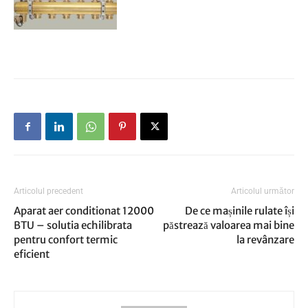
Articolul precedent
Articolul următor
Aparat aer conditionat 12000
De ce mașinile rulate își
BTU – solutia echilibrata
păstrează valoarea mai bine
pentru confort termic
la revânzare
eficient