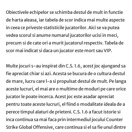
Obiectivele echipelor se schimba destul de mult in functie
de harta aleasa, iar tabela de scor indica mai multe aspecte
in ceea ce priveste statisticile jucatorilor. Aici se va putea
vedea scorul si anume numarul jucatorilor ucisi in meci,
precum si de cate ori a murit jucatorul respectiv. Tabela de
scor mai indicat si daca un jucator este mort sau VIP.
Multe jocuri s-au inspirat din C.S. 1.6, acest joc ajungand sa
fie apreciat chiar si azi. Acesta se bucura de o cultura destul
de mare, lucru care l-a si propulsat destul de mult. Pe langa
aceste lucruri, el mai are o multime de moduri pe care orice
jucator le poate incerca. Acest joc este asadar apreciat
pentru toate aceste lucruri, el fiind o modalitate ideala de a
perece timpul alaturi de prieteni. C.S. 1.6 a facut istorie si
inca continua sa mai faca prin intermediul jocului Counter
Strike Global Offensive, care continua si el sa fie unul dintre