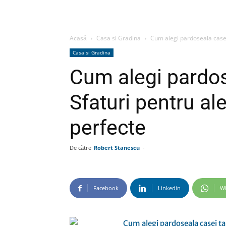
Acasă
Casa si Gradina
Cum alegi pardoseala casei
Casa si Gradina
Cum alegi pardos
Sfaturi pentru al
perfecte
De către
Robert Stanescu
-
Facebook
Linkedin
W