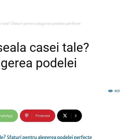
 tale? Sfaturi pentru alegerea podelei perfecte
firme
eala casei tale?
egerea podelei
si
469
hatsApp
Pinterest
X
comunicate