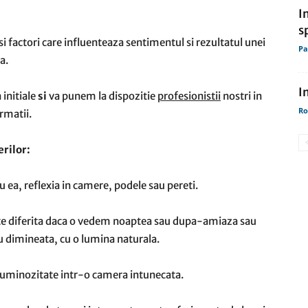
I
s
 factori care influenteaza sentimentul si rezultatul unei
Pa
a.
I
 initiale
si
va punem la dispozitie
profesionistii
nostri in
Ro
rmatii.
rilor:
u ea, reflexia in camere, podele sau pereti.
ste diferita daca o vedem noaptea sau dupa-amiaza sau
sau dimineata, cu o lumina naturala.
 luminozitate intr-o camera intunecata.