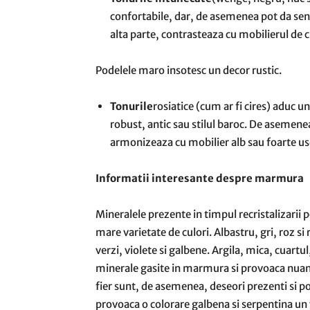
confortabile, dar, de asemenea pot da sen
alta parte, contrasteaza cu mobilierul de c
Podelele maro insotesc un decor rustic.
Tonurile
rosiatice (cum ar fi cires) aduc 
robust, antic sau stilul baroc. De asemenea,
armonizeaza cu mobilier alb sau foarte uso
Informatii interesante despre marmura
Mineralele prezente in timpul recristalizari
mare varietate de culori. Albastru, gri, roz s
verzi, violete si galbene. Argila, mica, cuartul
minerale gasite in marmura si provoaca nuante 
fier sunt, de asemenea, deseori prezenti si po
provoaca o colorare galbena si serpentina un 