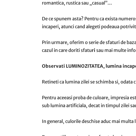
romantica, rustica sau „casual”…
De ce spunem asta? Pentru ca exista numerosi
incaperi
,
atunci cand alegeti podeaua potrivit
Prin urmare, oferim o serie de sfaturi de baza
cazul in care doriti sfatu
ri
sau mai multe info
Observati LUMINOZITATEA, lumina incape
Retineti ca lumina zilei se schimba si, odata c
Pentru aceeasi proba de culoare, impresia e
sub lumina artificiala, decat in timpul zilei 
In general, culorile deschise aduc mai multa