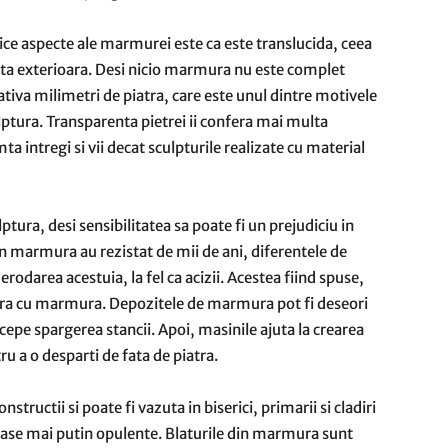
nice aspecte ale marmurei este ca este translucida, ceea
ta exterioara. Desi nicio marmura nu este complet
tiva milimetri de piatra, care este unul dintre motivele
ulptura. Transparenta pietrei ii confera mai multa
a intregi si vii decat sculpturile realizate cu material
ura, desi sensibilitatea sa poate fi un prejudiciu in
din marmura au rezistat de mii de ani, diferentele de
odarea acestuia, la fel ca acizii. Acestea fiind spuse,
cra cu marmura. Depozitele de marmura pot fi deseori
cepe spargerea stancii. Apoi, masinile ajuta la crearea
ru a o desparti de fata de piatra.
structii si poate fi vazuta in biserici, primarii si cladiri
in case mai putin opulente. Blaturile din marmura sunt