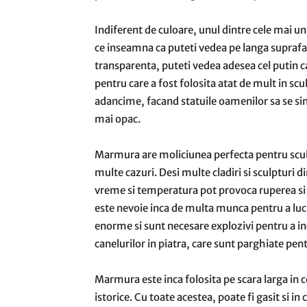
Indiferent de culoare, unul dintre cele mai u
ce inseamna ca puteti vedea pe langa suprafa
transparenta, puteti vedea adesea cel putin ca
pentru care a fost folosita atat de mult in sc
adancime, facand statuile oamenilor sa se simt
mai opac.
Marmura are moliciunea perfecta pentru sculpt
multe cazuri. Desi multe cladiri si sculpturi 
vreme si temperatura pot provoca ruperea si er
este nevoie inca de multa munca pentru a lu
enorme si sunt necesare explozivi pentru a in
canelurilor in piatra, care sunt parghiate pent
Marmura este inca folosita pe scara larga in con
istorice. Cu toate acestea, poate fi gasit si 