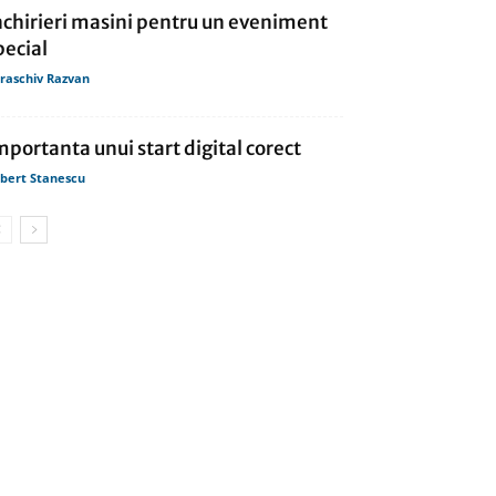
nchirieri masini pentru un eveniment
pecial
raschiv Razvan
mportanta unui start digital corect
bert Stanescu