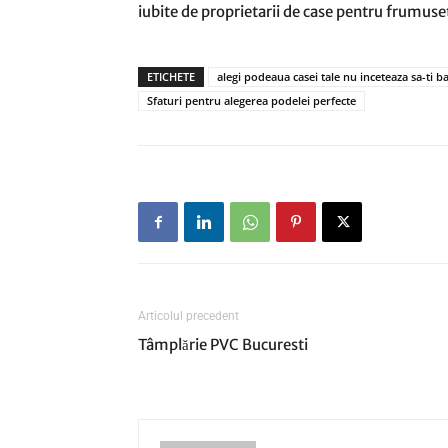
iubite de proprietarii de case pentru frumusete
ETICHETE
alegi podeaua casei tale nu inceteaza sa-ti b
Sfaturi pentru alegerea podelei perfecte
Articolul precedent
Tâmplărie PVC Bucuresti