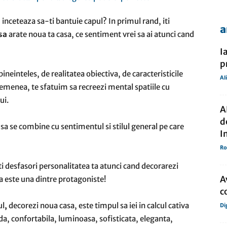
inceteaza sa-ti bantuie capul? In primul rand, iti
a
sa
arate noua ta casa, ce sentiment vrei sa ai atunci cand
de
I
p
 bineinteles, de realitatea obiectiva, de caracteristicile
Al
asemenea, te sfatuim sa recreezi mental spatiile cu
ui.
presa
A
d
sa se combine cu sentimentul si stilul general pe care
I
Ro
iti desfasori personalitatea ta atunci cand decorarezi
A
la este una dintre protagoniste!
c
ul
,
decorezi noua casa, este timpul sa iei in calcul cativa
Di
da, confortabila, luminoasa, sofisticata, eleganta,