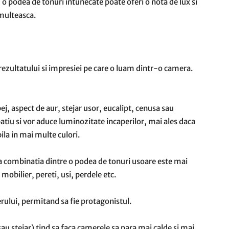
,
o podea de tonuri intunecate poate oferi o nota de lux si
nmulteasca.
ezultatului si impresiei pe care o luam dintr-o camera.
bej, aspect de aur, stejar usor, eucalipt, cenusa sau
patiu si vor aduce luminozitate incaperilor, mai ales daca
ila in mai multe culori.
a combinatia dintre o podea de tonuri usoare este mai
mobilier, pereti, usi, perdele etc.
rului, permitand sa fie protagonistul.
au stejar) tind sa faca camerele sa para mai calde si mai