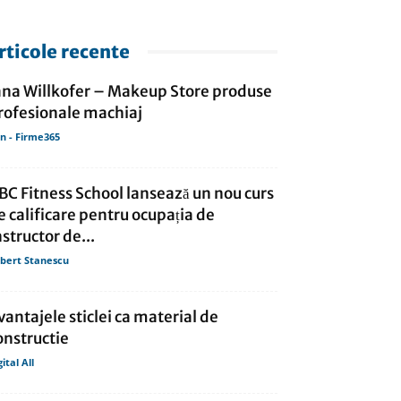
rticole recente
ana Willkofer – Makeup Store produse
rofesionale machiaj
in - Firme365
BC Fitness School lansează un nou curs
e calificare pentru ocupația de
nstructor de...
bert Stanescu
vantajele sticlei ca material de
onstructie
gital All