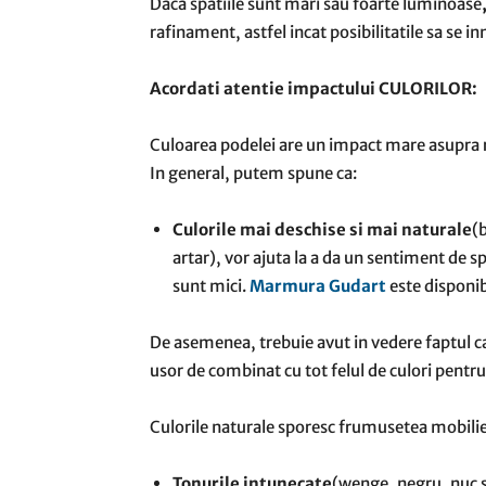
Daca spatiile sunt mari sau foarte luminoase
rafinament, astfel incat posibilitatile sa se i
Acordati atentie impactului CULORILOR:
Culoarea podelei are un impact mare asupra r
In general, putem spune ca:
Culorile mai deschise si mai naturale
(
artar), vor ajuta la a da un sentiment de s
sunt mici.
Marmura Gudart
este disponib
De asemenea, trebuie avut in vedere faptul c
usor de combinat cu tot felul de culori pentru 
Culorile naturale sporesc frumusetea mobilie
Tonurile intunecate
(wenge, negru, nuc s