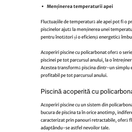
Menținerea temperaturii apei
Fluctuațiile de temperatură ale apei pot fi o p
piscinelor ajută la menținerea unei temperatu
pentru înotători și o eficiență energetică îmbu
Acoperiri piscine cu policarbonat oferă o serie 
piscinei pe tot parcursul anului, la o întreți
Acestea transformă piscina dintr-un simplu el
profitabil pe tot parcursul anului.
Piscină acoperită cu policarbona
Acoperiri piscine cu un sistem din policarbona
bucura de piscina ta în orice anotimp, indifere
caracterizat prin panouri retractabile, oferă f
adaptându-se astfel nevoilor tale.