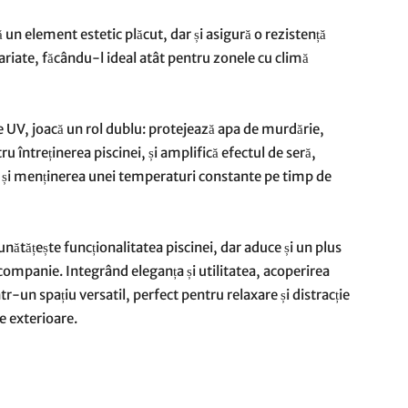
 un element estetic plăcut, dar și asigură o rezistență
ariate, făcându-l ideal atât pentru zonele cu climă
e UV, joacă un rol dublu: protejează apa de murdărie,
u întreținerea piscinei, și amplifică efectul de seră,
eci și menținerea unei temperaturi constante pe timp de
nătățește funcționalitatea piscinei, dar aduce și un plus
 companie. Integrând eleganța și utilitatea, acoperirea
r-un spațiu versatil, perfect pentru relaxare și distracție
le exterioare.