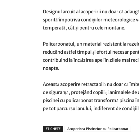
Designul arcuit al acoperirii nu doar că adaugă
sporită împotriva condițiilor meteorologice v
temperată, cât și pentru cele montane.
Policarbonatul, un material rezistent la razel
reducând astfel timpul și efortul necesar pentr
contribuind la încălzirea apei în zilele mai r
noapte.
Această acoperire retractabilă nu doar că îmbu
de siguranță, protejând copiii și animalele de
piscinei cu policarbonat transformă piscina înt
pe tot parcursul anului, indiferent de condiții
ETICHETE
Acoperirea Piscinelor cu Policarbonat