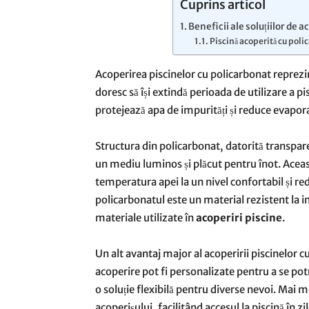
Cuprins articol
Beneficii ale soluțiilor de a
Piscină acoperită cu polic
Acoperirea piscinelor cu policarbonat reprezin
doresc să își extindă perioada de utilizare a 
protejează apa de impurități și reduce evapora
Structura din policarbonat, datorită transpar
un mediu luminos și plăcut pentru înot. Aceas
temperatura apei la un nivel confortabil și red
policarbonatul este un material rezistent la i
materiale utilizate în
acoperiri piscine
.
Un alt avantaj major al acoperirii piscinelor c
acoperire pot fi personalizate pentru a se potr
o soluție flexibilă pentru diverse nevoi. Mai 
acoperișului, facilitând accesul la piscină în z