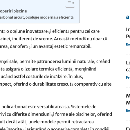
coperiri piscine
a
arbonat arcuit, o soluție modernă și eficientă
de
I
tă o opțiune inovatoare și eficientă pentru cei care
P
piscinei, indiferent de vreme. Această metodă nu doar că
Ro
rea, dar oferă și un avantaj estetic remarcabil.
presa
enței sale, permite pătrunderea luminii naturale, creând
L
ta asigură o izolare termică eficientă, menținând
c
ucând astfel costurile de încălzire. În plus,
Pr
mpact, oferind o durabilitate crescută comparativ cu alte
M
M
u policarbonat este versatilitatea sa. Sistemele de
Ro
ivi cu diferite dimensiuni și forme ale piscinelor, oferind
mult decât atât, unele modele permit retractarea
C
ilele însorite și asigurând o acoperire completă în condiții