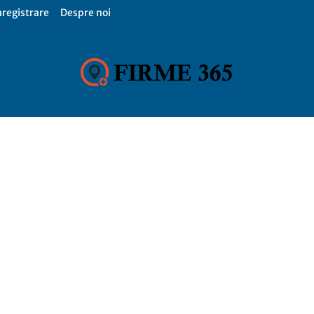
nregistrare
Despre noi
Firme
365,
Catalog