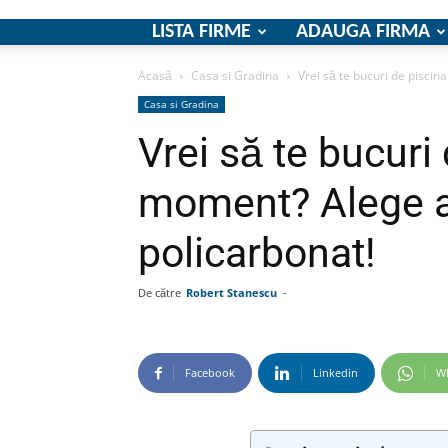
LISTA FIRME
ADAUGA FIRMA
Acasă
Casa si Gradina
Vrei să te bucuri de piscin
Casa si Gradina
Vrei să te bucuri 
moment? Alege ac
policarbonat!
De către
Robert Stanescu
-
Facebook
Linkedin
W