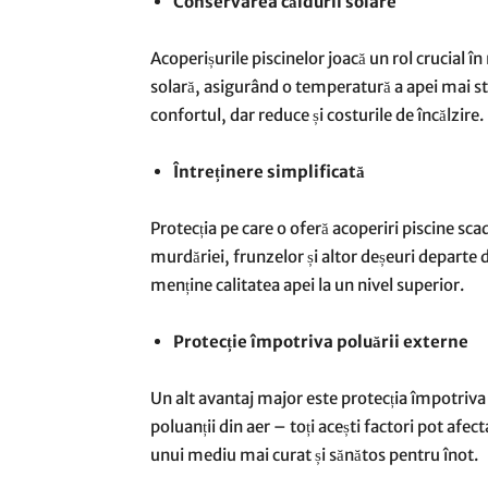
Conservarea căldurii solare
Acoperișurile piscinelor joacă un rol crucial în
solară, asigurând o temperatură a apei mai sta
confortul, dar reduce și costurile de încălzire.
Întreținere simplificată
Protecția pe care o oferă acoperiri piscine sca
murdăriei, frunzelor și altor deșeuri departe d
menține calitatea apei la un nivel superior.
Protecție împotriva poluării externe
Un alt avantaj major este protecția împotriva 
poluanții din aer – toți acești factori pot afec
unui mediu mai curat și sănătos pentru înot.