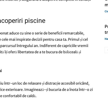
m
Ci
acoperiri piscine
P
t
onat aduce cu sine o serie de beneficii remarcabile,
Ha
ele mai inspirate decizii pentru casa ta. Primul și cel
parcursul întregului an. Indiferent de capriciile vremii
ă îți oferă libertatea de a te bucura de bălăceală și
ui
 într-un loc de relaxare și distracție accesibil oricând,
ice exterioare. Imaginează-ți bucuria de a înota într-o zi
te confortabil de caldă.