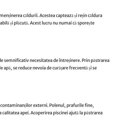
 menținerea căldurii. Acestea captează și rețin căldura
bilă și plăcută. Acest lucru nu numai că sporește
de semnificativ necesitatea de întreținere. Prin păstrarea
e apă, se reduce nevoia de curățare frecventă și se
contaminanților externi. Polenul, prafurile fine,
ta calitatea apei. Acoperirea piscinei ajută la păstrarea