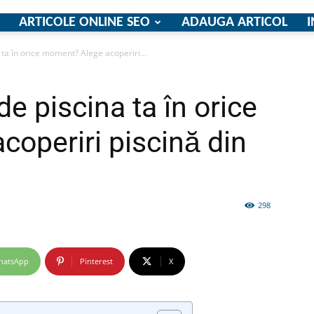
ARTICOLE ONLINE SEO
ADAUGA ARTICOL
I
a ta în orice moment? Alege acoperiri...
firme
de piscina ta în orice
operiri piscină din
si
298
hatsApp
Pinterest
X
comunicate