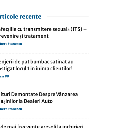
rticole recente
nfecțiile cu transmitere sexuală (ITS) –
revenire și tratament
bert Stanescu
enjerii de pat bumbac satinat au
astigat locul 1 in inima clientilor!
ess PR
ituri Demontate Despre Vânzarea
așinilor la Dealeri Auto
bert Stanescu
ele mai frecvente greseli la inchirieri