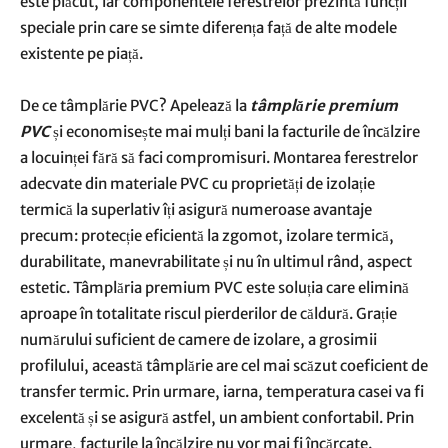
este plăcut, iar componentele ferestrelor prezintă funcții
speciale prin care se simte diferența față de alte modele
existente pe piață.
De ce tâmplărie PVC? Apelează la
tâmplărie premium
PVC
și economisește mai mulți bani la facturile de încălzire
a locuinței fără să faci compromisuri. Montarea ferestrelor
adecvate din materiale PVC cu proprietăți de izolație
termică la superlativ îți asigură numeroase avantaje
precum: protecție eficientă la zgomot, izolare termică,
durabilitate, manevrabilitate și nu în ultimul rând, aspect
estetic. Tâmplăria premium PVC este soluția care elimină
aproape în totalitate riscul pierderilor de căldură. Grație
numărului suficient de camere de izolare, a grosimii
profilului, această tâmplărie are cel mai scăzut coeficient de
transfer termic. Prin urmare, iarna, temperatura casei va fi
excelentă și se asigură astfel, un ambient confortabil. Prin
urmare, facturile la încălzire nu vor mai fi încărcate.