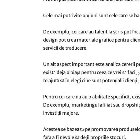
Cele mai potrivite opțiuni sunt cele care se ba
De exemplu, cei care au talent la scris pot în
design pot crea materiale grafice pentru clienț
servicii de traducere.
Un alt aspect important este analiza cererii pe
există deja o piață pentru ceea ce vrei să faci
te ajută să înțelegi cine sunt potențialii clienți,
Pentru cei care nu au o abilitate specifică, ex
De exemplu, marketingul afiliat sau dropship
investiții majore.
Acestea se bazează pe promovarea produselor 
fără a fi nevoie să deții propriile stocuri.