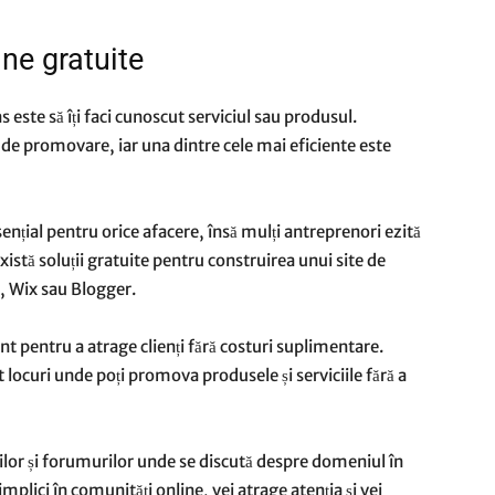
ne gratuite
 este să îți faci cunoscut serviciul sau produsul.
e promovare, iar una dintre cele mai eficiente este
nțial pentru orice afacere, însă mulți antreprenori ezită
 există soluții gratuite pentru construirea unui site de
, Wix sau Blogger.
nt pentru a atrage clienți fără costuri suplimentare.
locuri unde poți promova produsele și serviciile fără a
rilor și forumurilor unde se discută despre domeniul în
 implici în comunități online, vei atrage atenția și vei