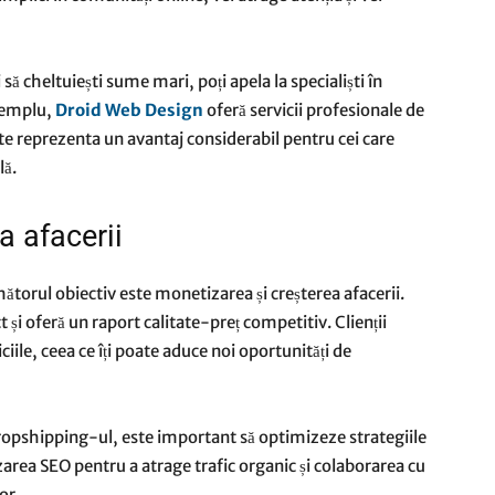
 să cheltuiești sume mari, poți apela la specialiști în
exemplu,
Droid Web Design
oferă servicii profesionale de
ate reprezenta un avantaj considerabil pentru cei care
lă.
a afacerii
rmătorul obiectiv este monetizarea și creșterea afacerii.
t și oferă un raport calitate-preț competitiv. Clienții
ciile, ceea ce îți poate aduce noi oportunități de
dropshipping-ul, este important să optimizeze strategiile
zarea SEO pentru a atrage trafic organic și colaborarea cu
or.