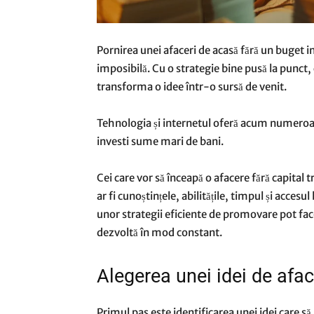
Pornirea unei afaceri de acasă fără un buget in
imposibilă. Cu o strategie bine pusă la punct, c
transforma o idee într-o sursă de venit.
Tehnologia și internetul oferă acum numeroase
investi sume mari de bani.
Cei care vor să înceapă o afacere fără capital 
ar fi cunoștințele, abilitățile, timpul și accesu
unor strategii eficiente de promovare pot face
dezvoltă în mod constant.
Alegerea unei idei de afacer
Primul pas este identificarea unei idei care să 