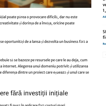
v
1
ițial poate părea o provocare dificilă, dar nu este
Al
reativitate și dorința de a învăța, oricine poate
S
f
 oportunități de a lansa și dezvolta un business fără a
Ro
trebuie să se bazeze pe resursele pe care le au deja, cum
l la internet. Alegerea unui domeniu potrivit și utilizarea
 diferența dintre un proiect care eșuează și unul care se
e fără investiții inițiale
poată fi pusă în aplicare fără costuri mari.