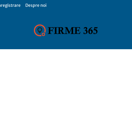
nregistrare
Despre noi
Firme
365,
Catalog