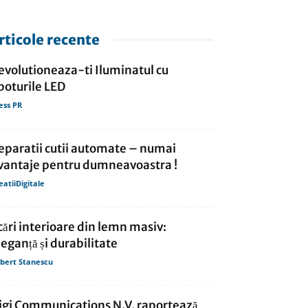
rticole recente
evolutioneaza-ti Iluminatul cu
poturile LED
ess PR
eparatii cutii automate – numai
vantaje pentru dumneavoastra !
eatiiDigitale
cări interioare din lemn masiv:
leganță și durabilitate
bert Stanescu
igi Communications N.V. raportează