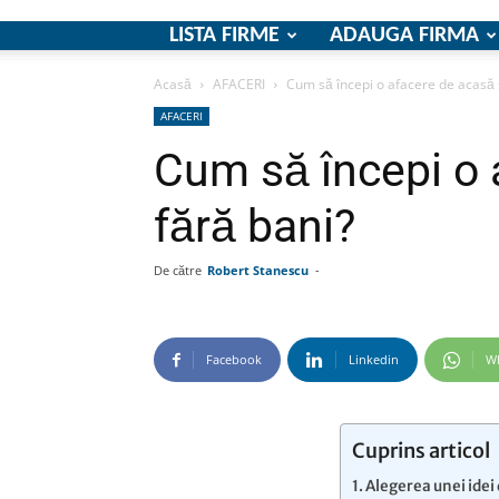
LISTA FIRME
ADAUGA FIRMA
Acasă
AFACERI
Cum să începi o afacere de acasă s
AFACERI
Cum să începi o 
fără bani?
De către
Robert Stanescu
-
Facebook
Linkedin
W
Cuprins articol
Alegerea unei idei d