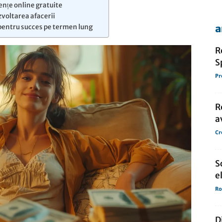
ențe online gratuite
voltarea afacerii
a
 pentru succes pe termen lung
de
R
S
Pr
presa
R
a
Cr
S
e
Ro
D