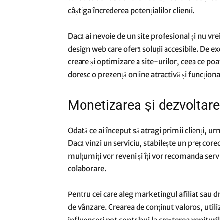
câștiga încrederea potențialilor clienți.
Dacă ai nevoie de un site profesional și nu vrei
design web care oferă soluții accesibile. De 
creare și optimizare a site-urilor, ceea ce po
doresc o prezență online atractivă și funcționa
Monetizarea și dezvoltare
Odată ce ai început să atragi primii clienți, u
Dacă vinzi un serviciu, stabilește un preț corec
mulțumiți vor reveni și îți vor recomanda servi
colaborare.
Pentru cei care aleg marketingul afiliat sau 
de vânzare. Crearea de conținut valoros, utili
influenceri pot contribui la creșterea venituril