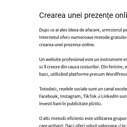
Crearea unei prezențe onli
După ce ai ales ideea de afacere, următorul pas
Internetul oferă numeroase metode gratuite d
crearea unei prezențe online.
Un website profesional este un instrument ese
să îl creeze din cauza costurilor. Din fericire,
bază, utilizând platforme precum WordPress
Totodată, rețelele sociale sunt un canal excele
Facebook, Instagram, TikTok și LinkedIn sunt 
investi bani în publicitate plătită.
O altă metodă eficientă este utilizarea grupu
care activezi. Dacă oferi soluții valoroase și te