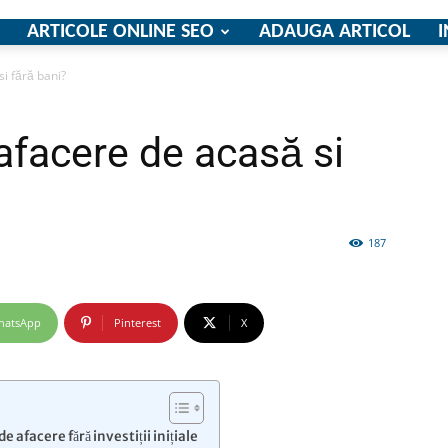
ARTICOLE ONLINE SEO
ADAUGA ARTICOL
I
i fără bani?
firme
afacere de acasă si
187
si
hatsApp
Pinterest
X
comunicate
e afacere fără investiții inițiale