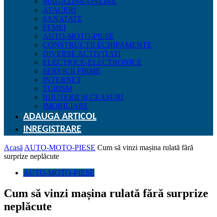
MAGAZINE-ONLINE
AFACERI
SANATATE
FEMEI
AUTO-MOTO-PIESE
CONSTRUCTII ECHIPAMENTE
DIVERSE ACTIVITATI
ELECTRICE-ELECTRONICE
SERVICII FIRME
INTERNET
TURISM
BIJUTERII SI CEASURI
IMOBILIARE
ADAUGA ARTICOL
INREGISTRARE
Acasă
AUTO-MOTO-PIESE
Cum să vinzi mașina rulată fără
surprize neplăcute
AUTO-MOTO-PIESE
Cum să vinzi mașina rulată fără surprize
neplăcute