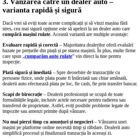
3. Vânzarea către un dealer auto –
varianta rapidă și sigură
Dacă vrei să eviți toate aceste complicații și să vinzi mașina fără
stres, cea mai sigură opțiune este să apelezi la un dealer auto care
cumpără mașini rulate
. Această variantă are multiple avantaje:
Evaluare rapidă și corectă
– Majoritatea dealerilor oferă evaluări
bazate pe prețurile din piață și pe starea mașinii. În plus, multe firme
care spun „
cumparăm auto rulate
” vin direct la tine pentru
inspecție.
Plată sigură și imediată
– Spre deosebire de tranzacțiile cu
persoane fizice, unde plata poate fi întârziată sau chiar amânată,
dealerii auto efectuează plata pe loc, fie cash, fie prin transfer bancar.
Scapi de birocrație
– Dealerii profesioniști se ocupă de toate
formalitățile legale, inclusiv actele necesare pentru radierea sau
transferul de proprietate. Astfel, eviți posibile probleme legate de
impozite sau amenzi primite după vânzare.
Nu mai pierzi timp cu anunțuri și negocieri
– Vânzarea unei
mașini pe platforme online necesită timp și răbdare. Dealerii auto
simplifică procesul și finalizează tranzacția în aceeași zi.