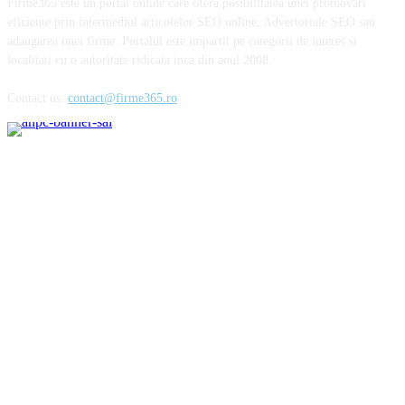
Firme365 este un portal online care ofera posibilitatea unei promovari
eficiente prin intermediul articolelor SEO online, Advertoriale SEO sau
adaugarea unei firme. Portalul este impartit pe categorii de interes si
localitati cu o autoritate ridicata inca din anul 2008.
Contact us:
contact@firme365.ro
Cele mai citite
Parfumurile aftermarket sau cum să cheltuiești mai puțin pentru esențele
preferate
Importanta unei alimentatii echilibrate in mentinerea starii de sanatate