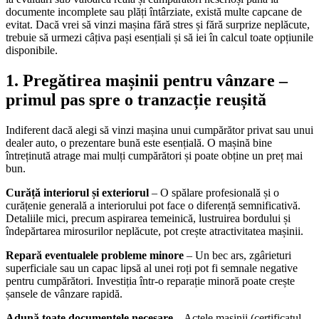
documente incomplete sau plăți întârziate, există multe capcane de
evitat. Dacă vrei să vinzi mașina fără stres și fără surprize neplăcute,
trebuie să urmezi câțiva pași esențiali și să iei în calcul toate opțiunile
disponibile.
1. Pregătirea mașinii pentru vânzare –
primul pas spre o tranzacție reușită
Indiferent dacă alegi să vinzi mașina unui cumpărător privat sau unui
dealer auto, o prezentare bună este esențială. O mașină bine
întreținută atrage mai mulți cumpărători și poate obține un preț mai
bun.
Curăță interiorul și exteriorul
– O spălare profesională și o
curățenie generală a interiorului pot face o diferență semnificativă.
Detaliile mici, precum aspirarea temeinică, lustruirea bordului și
îndepărtarea mirosurilor neplăcute, pot crește atractivitatea mașinii.
Repară eventualele probleme minore
– Un bec ars, zgârieturi
superficiale sau un capac lipsă al unei roți pot fi semnale negative
pentru cumpărători. Investiția într-o reparație minoră poate crește
șansele de vânzare rapidă.
Adună toate documentele necesare
– Actele mașinii (certificatul