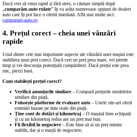
Dacă vrei să vinzi rapid și fără stres, o căutare simplă după
„
cumparăm auto rulate
” îți va arăta numeroase opțiuni de dealeri
auto care îți pot face o ofertă imediată. Află mai multe aici:
cumparam-auto.ro
4. Prețul corect – cheia unei vânzări
rapide
Unul dintre cele mai importante aspecte ale vânzării unei mașini este
stabilirea unui preț corect. Dacă ceri un preț prea mare, vei pierde
timp și vei descuraja potențialii cumpărători. Dacă prețul este prea
mic, pierzi bani.
Cum stabilești prețul corect?
Verifică anunțurile similare
– Compară prețurile modelelor
similare din piață.
Folosește platforme de evaluare auto
– Unele site-uri oferă
estimări bazate pe date reale din piață.
Ține cont de dotări și kilometraj
– O mașină bine echipată
și cu un kilometraj redus are un preț mai bun.
Fii flexibil în negociere
– Este bine să ai un preț minim
stabilit, dar și o marjă de negociere.