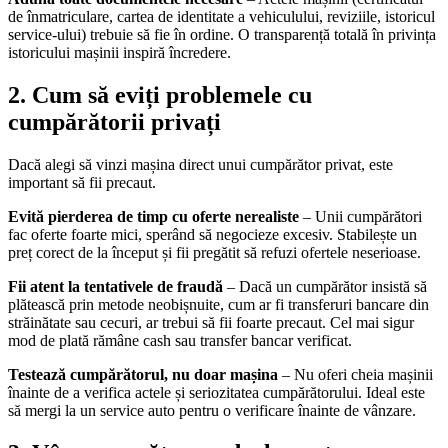
de înmatriculare, cartea de identitate a vehiculului, reviziile, istoricul
service-ului) trebuie să fie în ordine. O transparență totală în privința
istoricului mașinii inspiră încredere.
2. Cum să eviți problemele cu
cumpărătorii privați
Dacă alegi să vinzi mașina direct unui cumpărător privat, este
important să fii precaut.
Evită pierderea de timp cu oferte nerealiste
– Unii cumpărători
fac oferte foarte mici, sperând să negocieze excesiv. Stabilește un
preț corect de la început și fii pregătit să refuzi ofertele neserioase.
Fii atent la tentativele de fraudă
– Dacă un cumpărător insistă să
plătească prin metode neobișnuite, cum ar fi transferuri bancare din
străinătate sau cecuri, ar trebui să fii foarte precaut. Cel mai sigur
mod de plată rămâne cash sau transfer bancar verificat.
Testează cumpărătorul, nu doar mașina
– Nu oferi cheia mașinii
înainte de a verifica actele și seriozitatea cumpărătorului. Ideal este
să mergi la un service auto pentru o verificare înainte de vânzare.