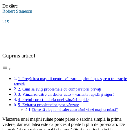
De către
Robert Stanescu
-
219
Facebook
Linkedin
WhatsApp
Pinterest
Cuprins articol
1. Pregătirea mașinii pentru vânzare – primul pas spre o tranzacție
reușită
2. Cum să eviți problemele cu cumpărătorii privați
3. Vânzarea către un dealer auto – varianta rapidă și sigură
4. Prețul corect – cheia unei vânzări rapide
5. Evitarea problemelor post-vânzare
De ce să alegi un dealer auto când vinzi mașina rulată?
Vânzarea unei mașini rulate poate părea o sarcină simplă la prima
vedere, dar realitatea este că procesul poate fi plin de provocări. De
la evaluări sub valoarea reală și cumpărători neserioși până la