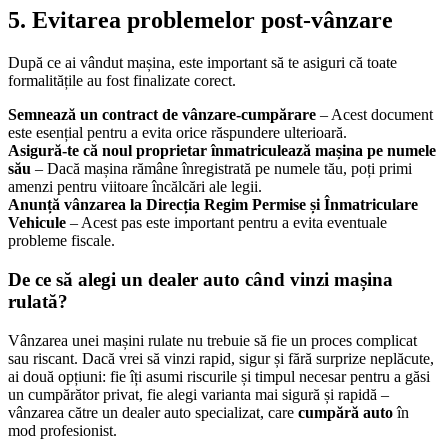
5. Evitarea problemelor post-vânzare
După ce ai vândut mașina, este important să te asiguri că toate
formalitățile au fost finalizate corect.
Semnează un contract de vânzare-cumpărare
– Acest document
este esențial pentru a evita orice răspundere ulterioară.
Asigură-te că noul proprietar înmatriculează mașina pe numele
său
– Dacă mașina rămâne înregistrată pe numele tău, poți primi
amenzi pentru viitoare încălcări ale legii.
Anunță vânzarea la Direcția Regim Permise și Înmatriculare
Vehicule
– Acest pas este important pentru a evita eventuale
probleme fiscale.
De ce să alegi un dealer auto când vinzi mașina
rulată?
Vânzarea unei mașini rulate nu trebuie să fie un proces complicat
sau riscant. Dacă vrei să vinzi rapid, sigur și fără surprize neplăcute,
ai două opțiuni: fie îți asumi riscurile și timpul necesar pentru a găsi
un cumpărător privat, fie alegi varianta mai sigură și rapidă –
vânzarea către un dealer auto specializat, care
cumpără auto
în
mod profesionist.